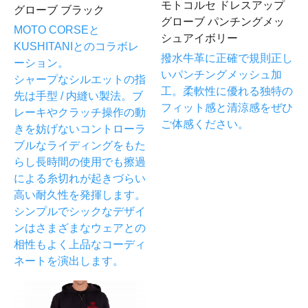
モトコルセ ドレスアップ
グローブ ブラック
グローブ パンチングメッ
MOTO CORSEと
シュアイボリー
KUSHITANIとのコラボレ
撥水牛革に正確で規則正し
ーション。
いパンチングメッシュ加
シャープなシルエットの指
工。柔軟性に優れる独特の
先は手型 / 内縫い製法。ブ
フィット感と清涼感をぜひ
レーキやクラッチ操作の動
ご体感ください。
きを妨げないコントローラ
ブルなライディングをもた
らし長時間の使用でも擦過
による糸切れが起きづらい
高い耐久性を発揮します。
シンプルでシックなデザイ
ンはさまざまなウェアとの
相性もよく上品なコーディ
ネートを演出します。