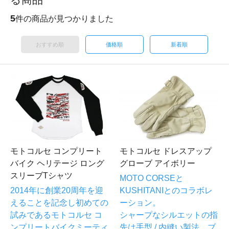
5
件の商品が見つかりました
おすすめ順
価格順
新着順
モトコルセ コンプリート
モトコルセ ドレスアップ
バイク ヘリテージ ロング
グローブ アイボリー
スリーブTシャツ
MOTO CORSEと
2014年に創業20周年を迎
KUSHITANIとのコラボレ
えることを記念し初めての
ーション。
試みであるモトコルセ コ
シャープなシルエットの指
ンプリートバイクミーティ
先は手型 / 内縫い製法。ブ