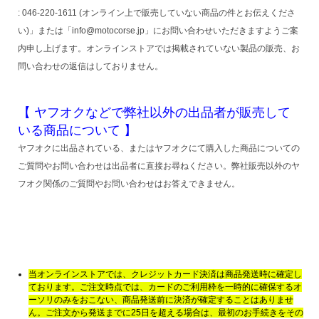
: 046-220-1611 (オンライン上で販売していない商品の件とお伝えくださ
い)」または「info@motocorse.jp」にお問い合わせいただきますようご案
内申し上げます。オンラインストアでは掲載されていない製品の販売、お
問い合わせの返信はしておりません。
【 ヤフオクなどで弊社以外の出品者が販売して
いる商品について 】
ヤフオクに出品されている、またはヤフオクにて購入した商品についての
ご質問やお問い合わせは出品者に直接お尋ねください。弊社販売以外のヤ
フオク関係のご質問やお問い合わせはお答えできません。
当オンラインストアでは、クレジットカード決済は商品発送時に確定し
ております。ご注文時点では、カードのご利用枠を一時的に確保するオ
ーソリのみをおこない、商品発送前に決済が確定することはありませ
ん。ご注文から発送までに25日を超える場合は、最初のお手続きをその