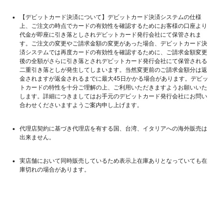
【デビットカード決済について】デビットカード決済システムの仕様
上、ご注文の時点でカードの有効性を確認するためにお客様の口座より
代金が即座に引き落としされデビットカード発行会社にて保管されま
す。ご注文の変更やご請求金額の変更があった場合、デビットカード決
済システムでは再度カードの有効性を確認するために、ご請求金額変更
後の全額がさらに引き落とされデビットカード発行会社にて保管される
二重引き落としが発生してしまいます。当然変更前のご請求金額分は返
金されますが返金されるまでに最大45日かかる場合があります。デビッ
トカードの特性を十分ご理解の上、ご利用いただきますようお願いいた
します。詳細につきましてはお手元のデビットカード発行会社にお問い
合わせくださいますようご案内申し上げます。
代理店契約に基づき代理店を有する国、台湾、イタリアへの海外販売は
出来ません。
実店舗において同時販売しているため表示上在庫ありとなっていても在
庫切れの場合があります。