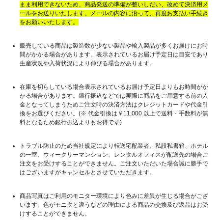
まま利用できないため、商品発送の準備が整いしだい、改めて決済用メ
ールをお送りいたします。メールの内容に沿って、再度お支払い手続き
をお願いいたします。
販売している商品は製造数が少ない製品や輸入製品が多くお届けにお時
間がかかる場合があります。表示されているお届け予定日は目安であり
生産状況や入荷状況により伸びる場合があります。
在庫を切らしている場合表示されているお届け予定日よりもお時間がか
かる場合があります。銀行振込などでは実際に商品をご用意する前の入
金となってしまうためご注文時の決済方法はクレジットカードや代金引
換をお選びください。(※ 代金引換は￥11,000 以上で送料・手数料が無
料となるため銀行振込よりもお得です)
トラブル防止のため当社規定により転送宅配業者、私設私書箱、ホテル
の一室、ウィークリーマンション、レンタルオフィスが配送先の場合ご
注文をお受けすることができません。ご注文いただいた場合誠に勝手で
はございますがキャンセルとさせていただきます。
商品写真はご利用のモニター環境により色みに差異が生じる場合がござ
います。色がモニタと違うなどの理由による商品の交換及び返品はお受
けすることができません。