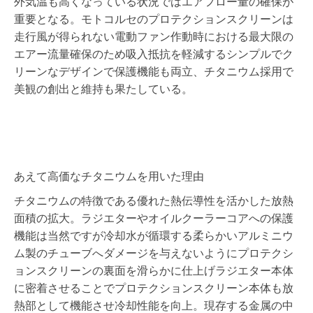
外気温も高くなっている状況ではエアフロー量の確保が
重要となる。モトコルセのプロテクションスクリーンは
走行風が得られない電動ファン作動時における最大限の
エアー流量確保のため吸入抵抗を軽減するシンプルでク
リーンなデザインで保護機能も両立、チタニウム採用で
美観の創出と維持も果たしている。
あえて高価なチタニウムを用いた理由
チタニウムの特徴である優れた熱伝導性を活かした放熱
面積の拡大。ラジエターやオイルクーラーコアへの保護
機能は当然ですが冷却水が循環する柔らかいアルミニウ
ム製のチューブへダメージを与えないようにプロテクシ
ョンスクリーンの裏面を滑らかに仕上げラジエター本体
に密着させることでプロテクションスクリーン本体も放
熱部として機能させ冷却性能を向上。現存する金属の中