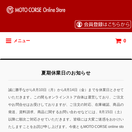
0
メニュー
夏期休業日のお知らせ
誠に勝手ながら8月10日（月）から8月14日（金）までを休業日とさせて
いただきます。この間もオンラインストア自体は運営しており、ご注文
やお問合せはお受けしておりますが、ご注文の対応、在庫確認、商品の
発送、資料請求、商品に関するお問い合わせなどには、8月15日（土）
以降に順次ご対応させていただきます。皆様には大変ご迷惑をおかけい
たしますことをお詫び申し上げます。今後ともMOTO CORSE online sto