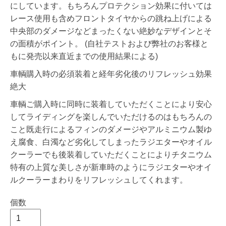
にしています。もちろんプロテクション効果に付いては
レース使用も含めフロントタイヤからの跳ね上げによる
中央部のダメージなどまったくない絶妙なデザインとそ
の面積がポイント。 (自社テストおよび弊社のお客様と
もに発売以来直近までの使用結果による)
車輌購入時の必須装着と経年劣化後のリフレッシュ効果
絶大
車輌ご購入時に同時に装着していただくことにより安心
してライディングを楽しんでいただけるのはもちろんの
こと既走行によるフィンのダメージやアルミニウム製ゆ
え腐食、白濁など劣化してしまったラジエターやオイル
クーラーでも後装着していただくことによりチタニウム
特有の上質な美しさが新車時のようにラジエターやオイ
ルクーラーまわりをリフレッシュしてくれます。
個数