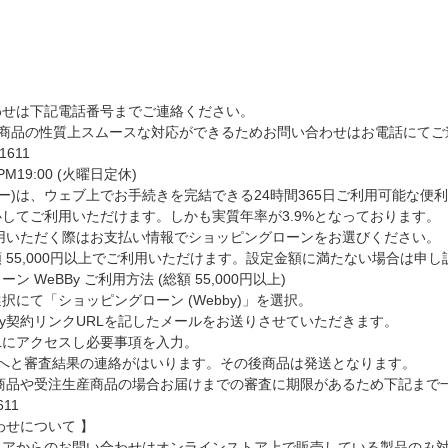
わせは下記電話番号までご連絡ください。
る商品の性質上スムースな対応ができるためお問い合わせはお電話にてご連
-1611
 PM19:00 (火曜日定休)
ェビー)は、ウェブ上でお手続きを完結できる24時間365日ご利用可能な
してご利用いただけます。しかも実質年率が3.9%となっております。
利用いただく際はお支払い情報でショッピングローンをお選びください。
 55,000円以上でご利用いただけます。設定金額に満たない場合は申
ーン WeBBy ご利用方法
(総額 55,000円以上)
択にて「ショッピングローン (Webby)」を選択。
By契約リンクURLを記したメールをお送りさせていただきます。
Lにアクセスし必要事項を入力。
弊社へと審査結果の連絡がはいります。その後商品は発送となります。
せ商品や受注生産商品の場合お届けまでの審査に期限があるため下記まで
611
わせについて 】
トアからのお問い合わせはオンラインストア上で販売している製品のみ