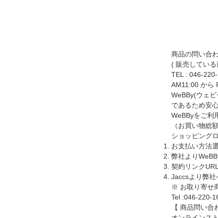
商品の問い合
( 販売してい
TEL :
046-220
AM11:00 から
WeBBy(ウ
であるため安心
WeBByをご
（お買い物総額
ショッピングロ
お支払い方法選
弊社よりWeB
契約リンクUR
Jaccsより
※ お取り寄
Tel :046-220-1
【 商品問い合
オンラインス