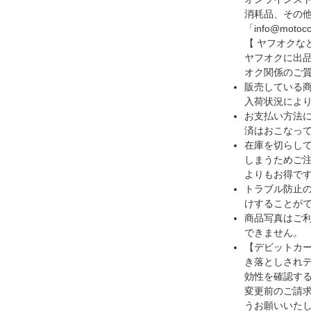
消耗品、その他の
「info@m
【 ヤフオクな
ヤフオクに出
オク関係のご
販売している
入荷状況によ
お支払い方法
済はおこなっ
在庫を切らし
しまうためご注
よりもお得です
トラブル防止
けすることが
商品写真はご
できません。
【デビットカ
き落としされ
効性を確認す
変更前のご請
うお願いいた