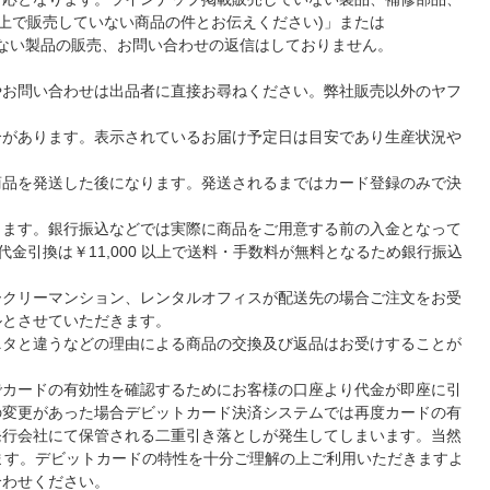
ンライン上で販売していない商品の件とお伝えください)」または
されていない製品の販売、お問い合わせの返信はしておりません。
やお問い合わせは出品者に直接お尋ねください。弊社販売以外のヤフ
合があります。表示されているお届け予定日は目安であり生産状況や
商品を発送した後になります。発送されるまではカード登録のみで決
ります。銀行振込などでは実際に商品をご用意する前の入金となって
金引換は￥11,000 以上で送料・手数料が無料となるため銀行振込
ークリーマンション、レンタルオフィスが配送先の場合ご注文をお受
ルとさせていただきます。
ニタと違うなどの理由による商品の交換及び返品はお受けすることが
でカードの有効性を確認するためにお客様の口座より代金が即座に引
の変更があった場合デビットカード決済システムでは再度カードの有
発行会社にて保管される二重引き落としが発生してしまいます。当然
ます。デビットカードの特性を十分ご理解の上ご利用いただきますよ
合わせください。