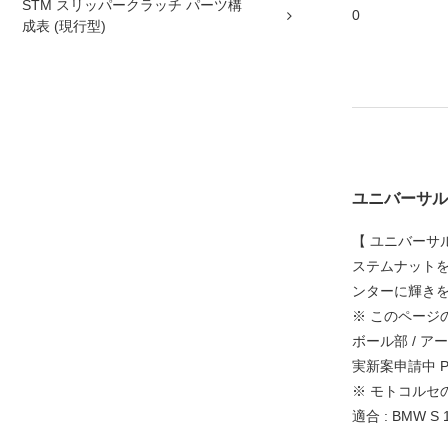
STM スリッパークラッチ パーツ構
0
成表 (現行型)
ユニバーサル マウ
【 ユニバーサル
ステムナットを
ンターに輝き
※ このページの
ボール部 / 
実新案申請中 Pat
※ モトコルセ
適合 : BMW S 10