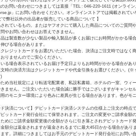
お問い合わせにつきましては直接「TEL : 046-220-1611 (オ
otocorse.jp」にお問い合わせください。オンラインストアでは掲載
どで弊社以外の出品者が販売している商品について 】
品されているもの。またはヤフオクにて購入した商品についてのご質問
質問やお問い合わせはお答えできません。
商品は製造数が少ない製品や輸入製品が多くお届けにお時間がかかる場
り伸びる場合があります。
にクレジットカードをお選びいただいた場合、決済はご注文時ではなく
ておりませんのでご安心ください。
ている場合表示されているお届け予定日よりもお時間がかかる場合があ
文時の決済方法はクレジットカードや代金引換をお選びください。(※ 代
)
のため当社規定により転送宅配業者、私設私書箱、ホテルの一室、ウィ
できません。ご注文いただいた場合誠に勝手ではございますがキャンセ
利用のモニター環境により色みに差異が生じる場合があります。色がモ
ード決済について】デビットカード決済システムの仕様上ご注文の時点
デビットカード発行会社にて保管されます。ご注文の変更やご請求金額
るためにご請求金額変更後の全額がさらに引き落とされデビットカード
求金額分は返金されますが返金されるまでに最大45日かかる場合があり
します。詳細につきましてはお手元のデビットカード発行会社にお問い