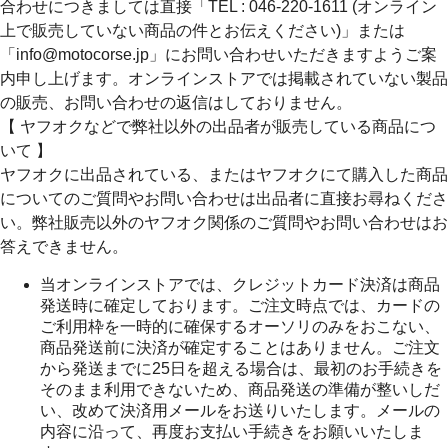
合わせにつきましては直接「TEL : 046-220-1611 (オンライン
上で販売していない商品の件とお伝えください)」または
「info@motocorse.jp」にお問い合わせいただきますようご案
内申し上げます。オンラインストアでは掲載されていない製品
の販売、お問い合わせの返信はしておりません。
【 ヤフオクなどで弊社以外の出品者が販売している商品につ
いて 】
ヤフオクに出品されている、またはヤフオクにて購入した商品
についてのご質問やお問い合わせは出品者に直接お尋ねくださ
い。弊社販売以外のヤフオク関係のご質問やお問い合わせはお
答えできません。
当オンラインストアでは、クレジットカード決済は商品
発送時に確定しております。ご注文時点では、カードの
ご利用枠を一時的に確保するオーソリのみをおこない、
商品発送前に決済が確定することはありません。ご注文
から発送までに25日を超える場合は、最初のお手続きを
そのまま利用できないため、商品発送の準備が整いしだ
い、改めて決済用メールをお送りいたします。メールの
内容に沿って、再度お支払い手続きをお願いいたしま