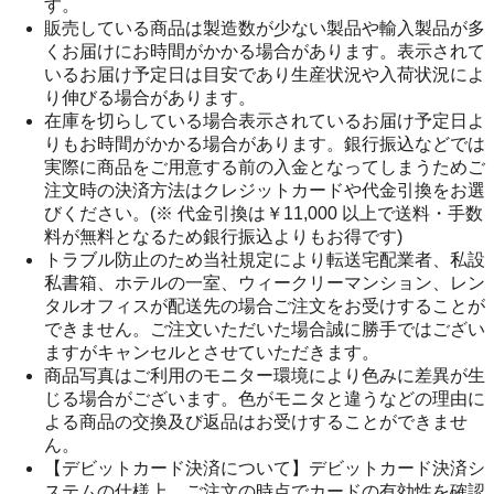
す。
販売している商品は製造数が少ない製品や輸入製品が多
くお届けにお時間がかかる場合があります。表示されて
いるお届け予定日は目安であり生産状況や入荷状況によ
り伸びる場合があります。
在庫を切らしている場合表示されているお届け予定日よ
りもお時間がかかる場合があります。銀行振込などでは
実際に商品をご用意する前の入金となってしまうためご
注文時の決済方法はクレジットカードや代金引換をお選
びください。(※ 代金引換は￥11,000 以上で送料・手数
料が無料となるため銀行振込よりもお得です)
トラブル防止のため当社規定により転送宅配業者、私設
私書箱、ホテルの一室、ウィークリーマンション、レン
タルオフィスが配送先の場合ご注文をお受けすることが
できません。ご注文いただいた場合誠に勝手ではござい
ますがキャンセルとさせていただきます。
商品写真はご利用のモニター環境により色みに差異が生
じる場合がございます。色がモニタと違うなどの理由に
よる商品の交換及び返品はお受けすることができませ
ん。
【デビットカード決済について】デビットカード決済シ
ステムの仕様上、ご注文の時点でカードの有効性を確認