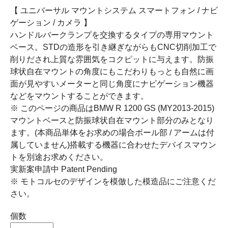
【 ユニバーサル マウントシステム スマートフォン / ナビ
ゲーション / カメラ 】
ハンドルバークランプを交換するタイプの専用マウント
ベース。STDの造形を引き継ぎながらもCNC切削加工で
削りだされ上質な雰囲気をコクピットに与えます。防振
球状自在マウントの角度にもこだわりもっとも自然に画
面が見やすいメーターと同じ角度にナビゲーション機器
などをマウントすることができます。
※ このページの商品はBMW R 1200 GS (MY2013-2015)
マウントベースと防振球状自在マウント部分のみとなり
ます。(本商品単体をお求めの場合ボール部 / アームは付
属していません)搭載する機器に合わせたデバイスマウン
トを別途お求めください。
実新案申請中 Patent Pending
※ モトコルセのデザインを模倣した模造品にご注意くだ
さい。
個数