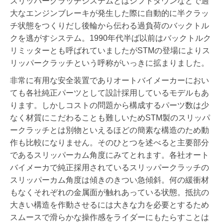
スリッパークラッチシステムとはシフトダウンなどで過
大なエンジンブレーキが発生した際に自動的に半クラッ
チ状態をつくりだし後輪から伝わる過負荷のバックトル
クを逃がすシステム。1990年代半ば以前はバックトルク
リミッターとも呼ばれていましたがSTMの登場によりス
リッパークラッチという呼称がいっきに拡まりました。
非常に有用な安全装置でありオートバイメーカーにおい
ても各社純正パーツとして設計採用しているモデルもあ
ります。しかしコストの問題から構成するパーツ数は少
なく材質にこだわることも難しいためSTM製のスリッパ
ークラッチとは別物といえるほどの簡素な構造のため動
作も比較になりません。そのひとつを述べると主要部分
であるスリッパーカム角度にみてとれます。各社オート
バイメーカで純正採用されているスリッパークラッチの
スリッパーカム角度は傾きのきつい急傾斜。何の緩衝材
もなくそれぞれの金属面が触れあっている状態。抵抗の
大きい構造を作動させるには大きな力を必要とするため
スムースで滑らかな操作感をライダーにもたらすことは