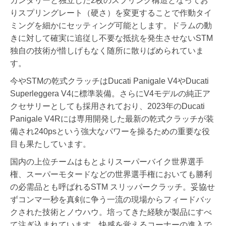
カンダリーと独立した2枚のスプリング構造となってお
りスプリングレート（硬さ）を変更することで作動タイ
ミングを細かにセッティング可能とします。ドラムの動
きに対して確実に追従し不要な抵抗を発生させないSTM
独自の技術が惜しげもなく随所に散りばめられていま
す。
今やSTMの乾式クラッチはDucati Panigale V4やDucati
Superleggera V4に標準装備。さらにV4モデルの純正ア
クセサリーとしても採用されており、2023年のDucati
Panigale V4Rには専用開発した最新の乾式クラッチが装
備され240psという強大なパワーを操るための重要な役
目も果たしています。
国内の上位チームはもとよりスーパーバイク世界選手
権、スーパーモタードなどの世界選手権においても勝利
の必需品とも呼ばれるSTM スリッパークラッチ。妥協せ
ずコンマ一秒を真剣に争う一流の現場からフィードバッ
クされた技術とノウハウ。培ってきた経験が製品にすべ
て注ぎ込まれています。快感を覚えるコーナーの進入で