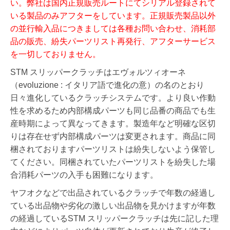
い。弊社は国内正規販売ルートにてシリアル登録されて
いる製品のみアフターをしています。正規販売製品以外
の並行輸入品につきましては各種お問い合わせ、消耗部
品の販売、紛失パーツリスト再発行、アフターサービス
を一切しておりません。
STM スリッパークラッチはエヴォルツィオーネ
（evoluzione : イタリア語で進化の意）の名のとおり
日々進化しているクラッチシステムです。より良い作動
性を求めるため内部構成パーツも同じ品番の商品でも生
産時期によって異なってきます。製造年など明確な区切
りは存在せず内部構成パーツは変更されます。
商品に同
梱されておりますパーツリストは紛失しないよう保管し
てください。同梱されていたパーツリストを紛失した場
合消耗パーツの入手も困難になります。
ヤフオクなどで出品されているクラッチで年数の経過し
ている出品物や劣化の激しい出品物を見かけますが年数
の経過しているSTM スリッパークラッチは先に記した理