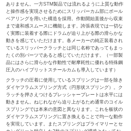
ありません。一方STM製品では流れるように上質な動作
と操作感を実現させるためにスリッパーカム部にボール
ベアリングを用いた構造を採用。作動開始直後から収束
まで違和感スムースに機能します。誇張表現では一切な
く実際に装着する際にドラムが迫り上がる際の滑らかな
動きを感じていただけます。各メーカーの純正装着され
ているスリッパークラッチとは同じ名称であってもまっ
たくの別パーツであると感じていただけます。（一部製
品にはさらに滑らかな作動性で耐摩耗性に優れる特殊鋼
圧入のハイブリットスチールカムも導入しています）
クラッチの圧着に使用しているスプリングは一部を除き
ダイヤフラムスプリング方式（円形状スプリング）。ク
ラッチを押さえつけるプレッシャープレートは水平には
動きません。ねじれながら迫り上がるため通常のコイル
スプリングでは本来の意図と異なります。これを板状の
ダイヤフラムスプリングに置き換えることで均一な動作
を実現しています。またスプリングはプライマリーとセ