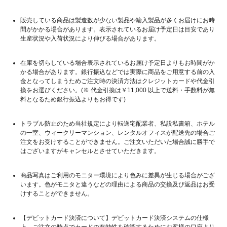
販売している商品は製造数が少ない製品や輸入製品が多くお届けにお時
間がかかる場合があります。表示されているお届け予定日は目安であり
生産状況や入荷状況により伸びる場合があります。
在庫を切らしている場合表示されているお届け予定日よりもお時間がか
かる場合があります。銀行振込などでは実際に商品をご用意する前の入
金となってしまうためご注文時の決済方法はクレジットカードや代金引
換をお選びください。(※ 代金引換は￥11,000 以上で送料・手数料が無
料となるため銀行振込よりもお得です)
トラブル防止のため当社規定により転送宅配業者、私設私書箱、ホテル
の一室、ウィークリーマンション、レンタルオフィスが配送先の場合ご
注文をお受けすることができません。ご注文いただいた場合誠に勝手で
はございますがキャンセルとさせていただきます。
商品写真はご利用のモニター環境により色みに差異が生じる場合がござ
います。色がモニタと違うなどの理由による商品の交換及び返品はお受
けすることができません。
【デビットカード決済について】デビットカード決済システムの仕様
上、ご注文の時点でカードの有効性を確認するためにお客様の口座より