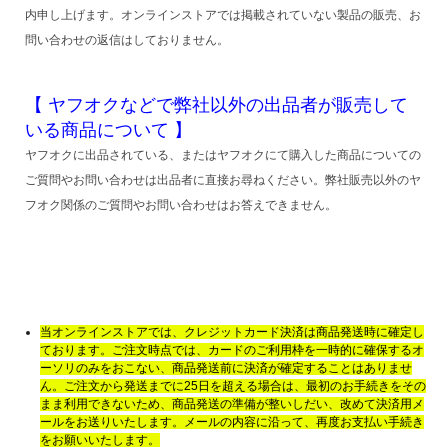
内申し上げます。オンラインストアでは掲載されていない製品の販売、お
問い合わせの返信はしておりません。
【 ヤフオクなどで弊社以外の出品者が販売して
いる商品について 】
ヤフオクに出品されている、またはヤフオクにて購入した商品についての
ご質問やお問い合わせは出品者に直接お尋ねください。弊社販売以外のヤ
フオク関係のご質問やお問い合わせはお答えできません。
当オンラインストアでは、クレジットカード決済は商品発送時に確定し
ております。ご注文時点では、カードのご利用枠を一時的に確保するオ
ーソリのみをおこない、商品発送前に決済が確定することはありませ
ん。ご注文から発送までに25日を超える場合は、最初のお手続きをその
まま利用できないため、商品発送の準備が整いしだい、改めて決済用メ
ールをお送りいたします。メールの内容に沿って、再度お支払い手続き
をお願いいたします。