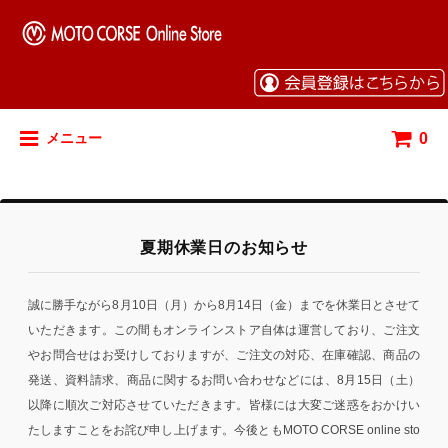
0
メニュー
夏期休業日のお知らせ
誠に勝手ながら8月10日（月）から8月14日（金）までを休業日とさせて
いただきます。この間もオンラインストア自体は運営しており、ご注文
やお問合せはお受けしておりますが、ご注文の対応、在庫確認、商品の
発送、資料請求、商品に関するお問い合わせなどには、8月15日（土）
以降に順次ご対応させていただきます。皆様には大変ご迷惑をおかけい
たしますことをお詫び申し上げます。今後ともMOTO CORSE online sto