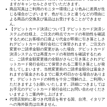
ますがキャンセルとさせていただきます。
商品写真はご利用のモニター環境により色みに差異が生
じる場合がございます。色がモニタと違うなどの理由に
よる商品の交換及び返品はお受けすることができませ
ん。
【デビットカード決済について】デビットカード決済シ
ステムの仕様上、ご注文の時点でカードの有効性を確認
するためにお客様の口座より代金が即座に引き落としさ
れデビットカード発行会社にて保管されます。ご注文の
変更やご請求金額の変更があった場合、デビットカード
決済システムでは再度カードの有効性を確認するため
に、ご請求金額変更後の全額がさらに引き落とされデビ
ットカード発行会社にて保管される二重引き落としが発
生してしまいます。当然変更前のご請求金額分は返金さ
れますが返金されるまでに最大45日かかる場合がありま
す。デビットカードの特性を十分ご理解の上、ご利用い
ただきますようお願いいたします。詳細につきましては
お手元のデビットカード発行会社にお問い合わせくださ
いますようご案内申し上げます。
代理店契約に基づき代理店を有する国、台湾、イタリア
への海外販売は出来ません。