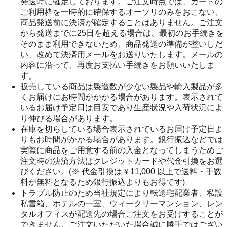
発送時に確定しております。ご注文時点では、カードの
ご利用枠を一時的に確保するオーソリのみをおこない、
商品発送前に決済が確定することはありません。ご注文
から発送までに25日を超える場合は、最初のお手続きを
そのまま利用できないため、商品発送の準備が整いしだ
い、改めて決済用メールをお送りいたします。メールの
内容に沿って、再度お支払い手続きをお願いいたしま
す。
販売している商品は製造数が少ない製品や輸入製品が多
くお届けにお時間がかかる場合があります。表示されて
いるお届け予定日は目安であり生産状況や入荷状況によ
り伸びる場合があります。
在庫を切らしている場合表示されているお届け予定日よ
りもお時間がかかる場合があります。銀行振込などでは
実際に商品をご用意する前の入金となってしまうためご
注文時の決済方法はクレジットカードや代金引換をお選
びください。(※ 代金引換は￥11,000 以上で送料・手数
料が無料となるため銀行振込よりもお得です)
トラブル防止のため当社規定により転送宅配業者、私設
私書箱、ホテルの一室、ウィークリーマンション、レン
タルオフィスが配送先の場合ご注文をお受けすることが
できません。ご注文いただいた場合誠に勝手ではござい