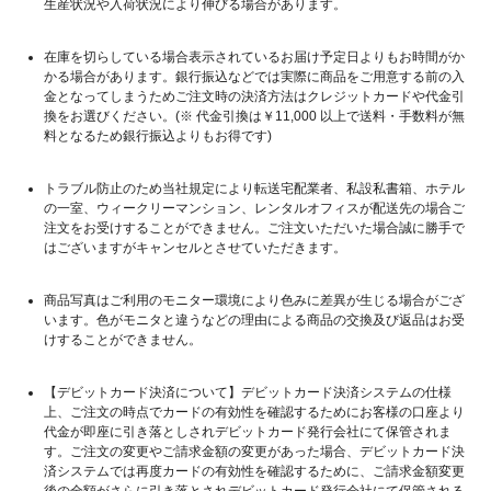
生産状況や入荷状況により伸びる場合があります。
在庫を切らしている場合表示されているお届け予定日よりもお時間がか
かる場合があります。銀行振込などでは実際に商品をご用意する前の入
金となってしまうためご注文時の決済方法はクレジットカードや代金引
換をお選びください。(※ 代金引換は￥11,000 以上で送料・手数料が無
料となるため銀行振込よりもお得です)
トラブル防止のため当社規定により転送宅配業者、私設私書箱、ホテル
の一室、ウィークリーマンション、レンタルオフィスが配送先の場合ご
注文をお受けすることができません。ご注文いただいた場合誠に勝手で
はございますがキャンセルとさせていただきます。
商品写真はご利用のモニター環境により色みに差異が生じる場合がござ
います。色がモニタと違うなどの理由による商品の交換及び返品はお受
けすることができません。
【デビットカード決済について】デビットカード決済システムの仕様
上、ご注文の時点でカードの有効性を確認するためにお客様の口座より
代金が即座に引き落としされデビットカード発行会社にて保管されま
す。ご注文の変更やご請求金額の変更があった場合、デビットカード決
済システムでは再度カードの有効性を確認するために、ご請求金額変更
後の全額がさらに引き落とされデビットカード発行会社にて保管される