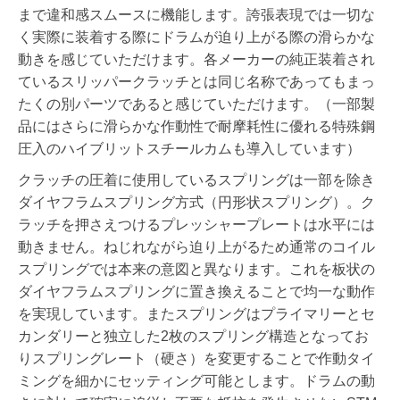
まで違和感スムースに機能します。誇張表現では一切な
く実際に装着する際にドラムが迫り上がる際の滑らかな
動きを感じていただけます。各メーカーの純正装着され
ているスリッパークラッチとは同じ名称であってもまっ
たくの別パーツであると感じていただけます。（一部製
品にはさらに滑らかな作動性で耐摩耗性に優れる特殊鋼
圧入のハイブリットスチールカムも導入しています）
クラッチの圧着に使用しているスプリングは一部を除き
ダイヤフラムスプリング方式（円形状スプリング）。ク
ラッチを押さえつけるプレッシャープレートは水平には
動きません。ねじれながら迫り上がるため通常のコイル
スプリングでは本来の意図と異なります。これを板状の
ダイヤフラムスプリングに置き換えることで均一な動作
を実現しています。またスプリングはプライマリーとセ
カンダリーと独立した2枚のスプリング構造となってお
りスプリングレート（硬さ）を変更することで作動タイ
ミングを細かにセッティング可能とします。ドラムの動