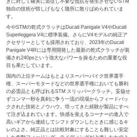
きに対して確実に追従し不要な抵抗を発生させないSTM
独自の技術が惜しげもなく随所に散りばめられていま
す。
今やSTMの乾式クラッチはDucati Panigale V4やDucati
Superleggera V4に標準装備。さらにV4モデルの純正ア
クセサリーとしても採用されており、2023年のDucati
Panigale V4Rには専用開発した最新の乾式クラッチが装
備され240psという強大なパワーを操るための重要な役
目も果たしています。
国内の上位チームはもとよりスーパーバイク世界選手
権、スーパーモタードなどの世界選手権においても勝利
の必需品とも呼ばれるSTM スリッパークラッチ。妥協せ
ずコンマ一秒を真剣に争う一流の現場からフィードバッ
クされた技術とノウハウ。培ってきた経験が製品にすべ
て注ぎ込まれています。快感を覚えるコーナーの進入で
高いギアから連続してシフトダウンしたときに感じるキ
レのよさ。純正品とは比較対象にすることも難しい安定