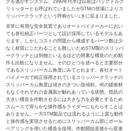
クを逃がすシステム。1990年代半ば以前はバックトルク
リミッターとも呼ばれていましたがSTMの登場によりス
リッパークラッチという呼称がいっきに拡まりました。
非常に有用な安全装置でありオートバイメーカーにおい
ても各社純正パーツとして設計採用しているモデルもあ
ります。しかしコストの問題から構成するパーツ数は少
なく材質にこだわることも難しいためSTM製のスリッパ
ークラッチとは別物といえるほどの簡素な構造のため動
作も比較になりません。そのひとつを述べると主要部分
であるスリッパーカム角度にみてとれます。各社オート
バイメーカで純正採用されているスリッパークラッチの
スリッパーカム角度は傾きのきつい急傾斜。何の緩衝材
もなくそれぞれの金属面が触れあっている状態。抵抗の
大きい構造を作動させるには大きな力を必要とするため
スムースで滑らかな操作感をライダーにもたらすことは
ありません。一方STM製品では流れるように上質な動作
と操作感を実現させるためにスリッパーカム部にボール
ベアリングを用いた構造を採用。作動開始直後から収束