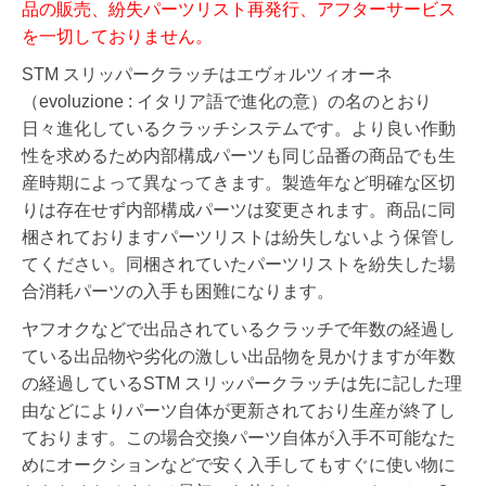
品の販売、紛失パーツリスト再発行、アフターサービス
を一切しておりません。
STM スリッパークラッチはエヴォルツィオーネ
（evoluzione : イタリア語で進化の意）の名のとおり
日々進化しているクラッチシステムです。より良い作動
性を求めるため内部構成パーツも同じ品番の商品でも生
産時期によって異なってきます。製造年など明確な区切
りは存在せず内部構成パーツは変更されます。
商品に同
梱されておりますパーツリストは紛失しないよう保管し
てください。同梱されていたパーツリストを紛失した場
合消耗パーツの入手も困難になります。
ヤフオクなどで出品されているクラッチで年数の経過し
ている出品物や劣化の激しい出品物を見かけますが年数
の経過しているSTM スリッパークラッチは先に記した理
由などによりパーツ自体が更新されており生産が終了し
ております。この場合交換パーツ自体が入手不可能なた
めにオークションなどで安く入手してもすぐに使い物に