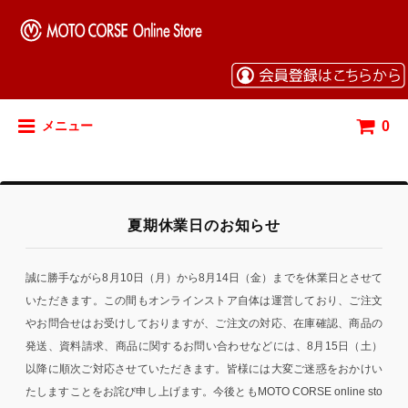
0
メニュー
夏期休業日のお知らせ
誠に勝手ながら8月10日（月）から8月14日（金）までを休業日とさせて
いただきます。この間もオンラインストア自体は運営しており、ご注文
やお問合せはお受けしておりますが、ご注文の対応、在庫確認、商品の
発送、資料請求、商品に関するお問い合わせなどには、8月15日（土）
以降に順次ご対応させていただきます。皆様には大変ご迷惑をおかけい
たしますことをお詫び申し上げます。今後ともMOTO CORSE online sto