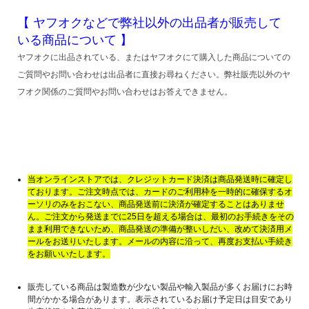
【 ヤフオクなどで弊社以外の出品者が販売して
いる商品について 】
ヤフオクに出品されている、またはヤフオクにて購入した商品についての
ご質問やお問い合わせは出品者に直接お尋ねください。弊社販売以外のヤ
フオク関係のご質問やお問い合わせはお答えできません。
当オンラインストアでは、クレジットカード決済は商品発送時に確定し
ております。ご注文時点では、カードのご利用枠を一時的に確保するオ
ーソリのみをおこない、商品発送前に決済が確定することはありませ
ん。ご注文から発送までに25日を超える場合は、最初のお手続きをその
まま利用できないため、商品発送の準備が整いしだい、改めて決済用メ
ールをお送りいたします。メールの内容に沿って、再度お支払い手続き
をお願いいたします。
販売している商品は製造数が少ない製品や輸入製品が多くお届けにお時
間がかかる場合があります。表示されているお届け予定日は目安であり