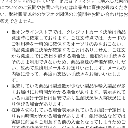
ヤフオクに出品されている、またはヤフオクにて購入した商品
についてのご質問やお問い合わせは出品者に直接お尋ねくださ
い。弊社販売以外のヤフオク関係のご質問やお問い合わせはお
答えできません。
当オンラインストアでは、クレジットカード決済は商品
発送時に確定しております。ご注文時点では、カードの
ご利用枠を一時的に確保するオーソリのみをおこない、
商品発送前に決済が確定することはありません。ご注文
から発送までに25日を超える場合は、最初のお手続きを
そのまま利用できないため、商品発送の準備が整いしだ
い、改めて決済用メールをお送りいたします。メールの
内容に沿って、再度お支払い手続きをお願いいたしま
す。
販売している商品は製造数が少ない製品や輸入製品が多
くお届けにお時間がかかる場合があります。表示されて
いるお届け予定日は目安であり生産状況や入荷状況によ
り伸びる場合があります。
在庫を切らしている場合表示されているお届け予定日よ
りもお時間がかかる場合があります。銀行振込などでは
実際に商品をご用意する前の入金となってしまうためご
注文時の決済方法はクレジットカードや代金引換をお選