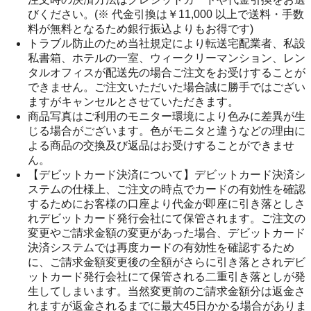
びください。(※ 代金引換は￥11,000 以上で送料・手数
料が無料となるため銀行振込よりもお得です)
トラブル防止のため当社規定により転送宅配業者、私設
私書箱、ホテルの一室、ウィークリーマンション、レン
タルオフィスが配送先の場合ご注文をお受けすることが
できません。ご注文いただいた場合誠に勝手ではござい
ますがキャンセルとさせていただきます。
商品写真はご利用のモニター環境により色みに差異が生
じる場合がございます。色がモニタと違うなどの理由に
よる商品の交換及び返品はお受けすることができませ
ん。
【デビットカード決済について】デビットカード決済シ
ステムの仕様上、ご注文の時点でカードの有効性を確認
するためにお客様の口座より代金が即座に引き落としさ
れデビットカード発行会社にて保管されます。ご注文の
変更やご請求金額の変更があった場合、デビットカード
決済システムでは再度カードの有効性を確認するため
に、ご請求金額変更後の全額がさらに引き落とされデビ
ットカード発行会社にて保管される二重引き落としが発
生してしまいます。当然変更前のご請求金額分は返金さ
れますが返金されるまでに最大45日かかる場合がありま