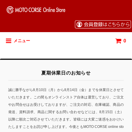
0
メニュー
夏期休業日のお知らせ
誠に勝手ながら8月10日（月）から8月14日（金）までを休業日とさせて
いただきます。この間もオンラインストア自体は運営しており、ご注文
やお問合せはお受けしておりますが、ご注文の対応、在庫確認、商品の
発送、資料請求、商品に関するお問い合わせなどには、8月15日（土）
以降に順次ご対応させていただきます。皆様には大変ご迷惑をおかけい
たしますことをお詫び申し上げます。今後ともMOTO CORSE online sto