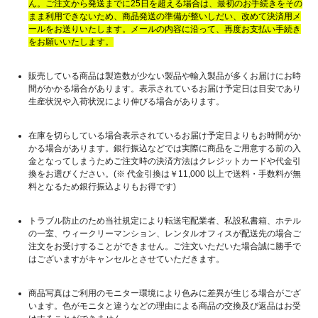
ん。ご注文から発送までに25日を超える場合は、最初のお手続きをその
まま利用できないため、商品発送の準備が整いしだい、改めて決済用メ
ールをお送りいたします。メールの内容に沿って、再度お支払い手続き
をお願いいたします。
販売している商品は製造数が少ない製品や輸入製品が多くお届けにお時
間がかかる場合があります。表示されているお届け予定日は目安であり
生産状況や入荷状況により伸びる場合があります。
在庫を切らしている場合表示されているお届け予定日よりもお時間がか
かる場合があります。銀行振込などでは実際に商品をご用意する前の入
金となってしまうためご注文時の決済方法はクレジットカードや代金引
換をお選びください。(※ 代金引換は￥11,000 以上で送料・手数料が無
料となるため銀行振込よりもお得です)
トラブル防止のため当社規定により転送宅配業者、私設私書箱、ホテル
の一室、ウィークリーマンション、レンタルオフィスが配送先の場合ご
注文をお受けすることができません。ご注文いただいた場合誠に勝手で
はございますがキャンセルとさせていただきます。
商品写真はご利用のモニター環境により色みに差異が生じる場合がござ
います。色がモニタと違うなどの理由による商品の交換及び返品はお受