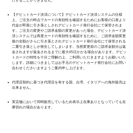
けすることができません。
【デビットカード決済について】デビットカード決済システムの仕様
上、ご注文の時点でカードの有効性を確認するためにお客様の口座より
代金が即座に引き落としされデビットカード発行会社にて保管されま
す。ご注文の変更やご請求金額の変更があった場合、デビットカード決
済システムでは再度カードの有効性を確認するために、ご請求金額変更
後の全額がさらに引き落とされデビットカード発行会社にて保管される
二重引き落としが発生してしまいます。当然変更前のご請求金額分は返
金されますが返金されるまでに最大45日かかる場合があります。デビッ
トカードの特性を十分ご理解の上、ご利用いただきますようお願いいた
します。詳細につきましてはお手元のデビットカード発行会社にお問い
合わせくださいますようご案内申し上げます。
代理店契約に基づき代理店を有する国、台湾、イタリアへの海外販売は
出来ません。
実店舗において同時販売しているため表示上在庫ありとなっていても在
庫切れの場合があります。