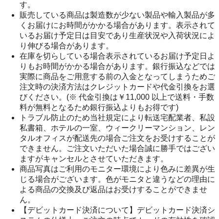
す。
販売している商品は製造数が少ない製品や輸入製品が多
くお届けにお時間がかかる場合があります。表示されて
いるお届け予定日は目安であり生産状況や入荷状況によ
り伸びる場合があります。
在庫を切らしている場合表示されているお届け予定日よ
りもお時間がかかる場合があります。銀行振込などでは
実際に商品をご用意する前の入金となってしまうためご
注文時の決済方法はクレジットカードや代金引換をお選
びください。(※ 代金引換は￥11,000 以上で送料・手数
料が無料となるため銀行振込よりもお得です)
トラブル防止のため当社規定により転送宅配業者、私設
私書箱、ホテルの一室、ウィークリーマンション、レン
タルオフィスが配送先の場合ご注文をお受けすることが
できません。ご注文いただいた場合誠に勝手ではござい
ますがキャンセルとさせていただきます。
商品写真はご利用のモニター環境により色みに差異が生
じる場合がございます。色がモニタと違うなどの理由に
よる商品の交換及び返品はお受けすることができませ
ん。
【デビットカード決済について】デビットカード決済シ