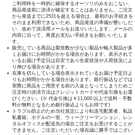
ご利用枠を一時的に確保するオーソリのみをおこない、
商品発送前に決済が確定することはありません。ご注文
から発送までに25日を超える場合は、最初のお手続きを
そのまま利用できないため、商品発送の準備が整いしだ
い、改めて決済用メールをお送りいたします。メールの
内容に沿って、再度お支払い手続きをお願いいたしま
す。
販売している商品は製造数が少ない製品や輸入製品が多
くお届けにお時間がかかる場合があります。表示されて
いるお届け予定日は目安であり生産状況や入荷状況によ
り伸びる場合があります。
在庫を切らしている場合表示されているお届け予定日よ
りもお時間がかかる場合があります。銀行振込などでは
実際に商品をご用意する前の入金となってしまうためご
注文時の決済方法はクレジットカードや代金引換をお選
びください。(※ 代金引換は￥11,000 以上で送料・手数
料が無料となるため銀行振込よりもお得です)
トラブル防止のため当社規定により転送宅配業者、私設
私書箱、ホテルの一室、ウィークリーマンション、レン
タルオフィスが配送先の場合ご注文をお受けすることが
できません。ご注文いただいた場合誠に勝手ではござい