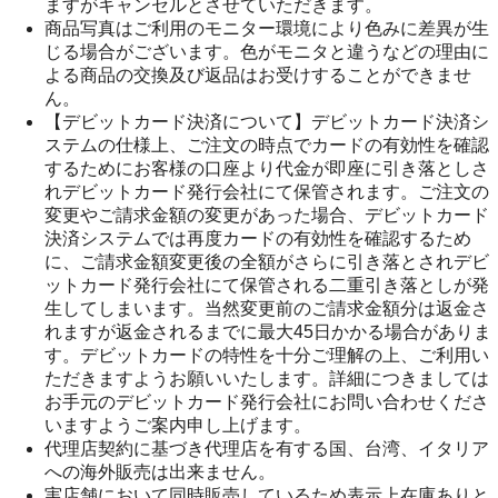
ますがキャンセルとさせていただきます。
商品写真はご利用のモニター環境により色みに差異が生
じる場合がございます。色がモニタと違うなどの理由に
よる商品の交換及び返品はお受けすることができませ
ん。
【デビットカード決済について】デビットカード決済シ
ステムの仕様上、ご注文の時点でカードの有効性を確認
するためにお客様の口座より代金が即座に引き落としさ
れデビットカード発行会社にて保管されます。ご注文の
変更やご請求金額の変更があった場合、デビットカード
決済システムでは再度カードの有効性を確認するため
に、ご請求金額変更後の全額がさらに引き落とされデビ
ットカード発行会社にて保管される二重引き落としが発
生してしまいます。当然変更前のご請求金額分は返金さ
れますが返金されるまでに最大45日かかる場合がありま
す。デビットカードの特性を十分ご理解の上、ご利用い
ただきますようお願いいたします。詳細につきましては
お手元のデビットカード発行会社にお問い合わせくださ
いますようご案内申し上げます。
代理店契約に基づき代理店を有する国、台湾、イタリア
への海外販売は出来ません。
実店舗において同時販売しているため表示上在庫ありと