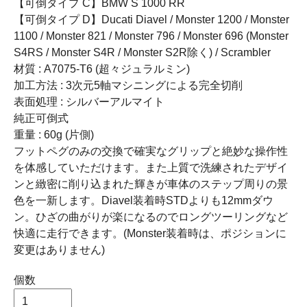
【可倒タイプ C】BMW S 1000 RR
【可倒タイプ D】Ducati Diavel / Monster 1200 / Monster
1100 / Monster 821 / Monster 796 / Monster 696 (Monster
S4RS / Monster S4R / Monster S2R除く) / Scrambler
材質 : A7075-T6 (超々ジュラルミン)
加工方法 : 3次元5軸マシニングによる完全切削
表面処理 : シルバーアルマイト
純正可倒式
重量 : 60g (片側)
フットペグのみの交換で確実なグリップと絶妙な操作性
を体感していただけます。また上質で洗練されたデザイ
ンと緻密に削り込まれた輝きが車体のステップ周りの景
色を一新します。Diavel装着時STDよりも12mmダウ
ン。ひざの曲がりが楽になるのでロングツーリングなど
快適に走行できます。(Monster装着時は、ポジションに
変更はありません)
個数