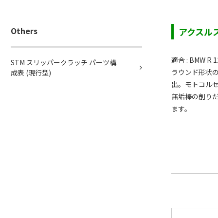
Others
アクスルスラ
適合 : BMW R 12
STM スリッパークラッチ パーツ構
ラウンド形状
成表 (現行型)
出。モトコルセ
無垢棒の削り
ます。