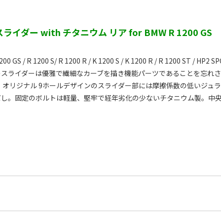
イダー with チタニウム リア for BMW R 1200 GS
00 GS / R 1200 S/ R 1200 R / K 1200 S / K 1200 R / R 1200 ST / HP
のスライダーは優雅で繊細なカーブを描き機能パーツであることを忘れ
 オリジナル 9ホールデザインのスライダー部には摩擦係数の低いジュ
だし。固定のボルトは軽量、堅牢で経年劣化の少ないチタニウム製。中