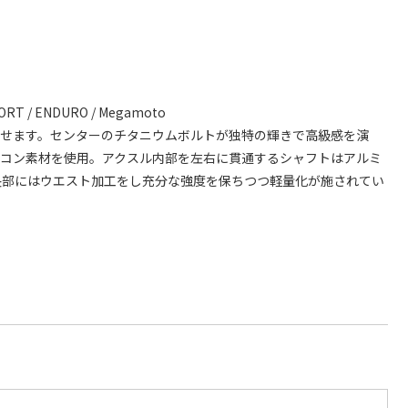
2 SPORT / ENDURO / Megamoto
させます。センターのチタニウムボルトが独特の輝きで高級感を演
ラコン素材を使用。アクスル内部を左右に貫通するシャフトはアルミ
央部にはウエスト加工をし充分な強度を保ちつつ軽量化が施されてい