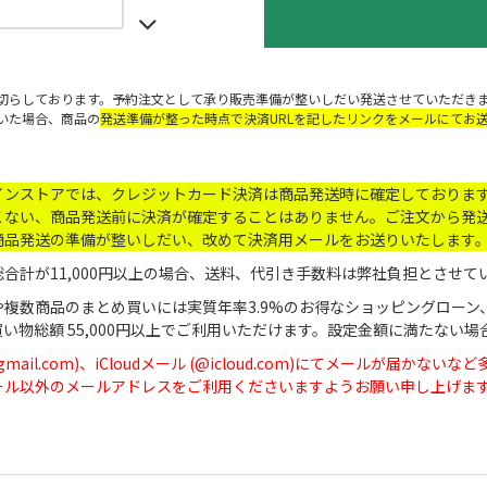
切らしております。予約注文として承り販売準備が整いしだい発送させていただき
いた場合、商品の
発送準備が整った時点で決済URLを記したリンクをメールにてお
インストアでは、クレジットカード決済は商品発送時に確定しておりま
こない、商品発送前に決済が確定することはありません。ご注文から発送
商品発送の準備が整いしだい、改めて決済用メールをお送りいたします
合計が11,000円以上の場合、送料、代引き手数料は弊社負担とさせて
や複数商品のまとめ買いには実質年率3.9%のお得なショッピングローン
買い物総額 55,000円以上でご利用いただけます。設定金額に満たな
(@gmail.com)、iCloudメール (@icloud.com)にてメール
dメール以外のメールアドレスをご利用くださいますようお願い申し上げま