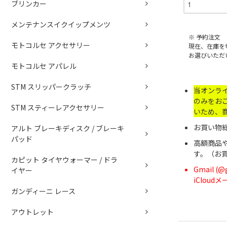
ブリンカー
メンテナンスイクイップメンツ
※ 予約注文
モトコルセ アクセサリー
現在、在庫を
お選びいただ
モトコルセ アパレル
STM スリッパークラッチ
当オンラ
のみをお
STM スティーレアクセサリー
いため、
お買い物総
アルト ブレーキディスク / ブレーキ
パッド
高額商品
す。（お
カピット タイヤウォーマー / ドラ
Gmail 
イヤー
iClou
ガンディーニ レース
アウトレット