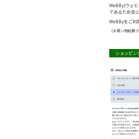
WeBBy(ウ
であるため安心
WeBByをご
（お買い物総額 
ショッピング