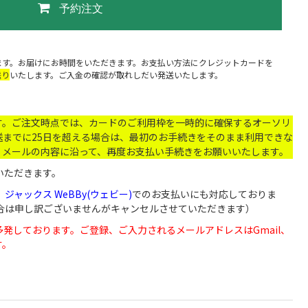
予約注文
ます。お届けにお時間をいただきます。お支払い方法にクレジットカードを
送り
いたします。ご入金の確認が取れしだい発送いたします。
す。ご注文時点では、カードのご利用枠を一時的に確保するオーソリ
までに25日を超える場合は、最初のお手続きをそのまま利用できな
。メールの内容に沿って、再度お支払い手続きをお願いいたします。
いただきます。
、
ジャックス WeBBy(ウェビー)
でのお支払いにも対応しておりま
い場合は申し訳ございませんがキャンセルさせていただきます）
が届かないなど多発しております。ご登録、ご入力されるメールアドレスはGmail、
す。