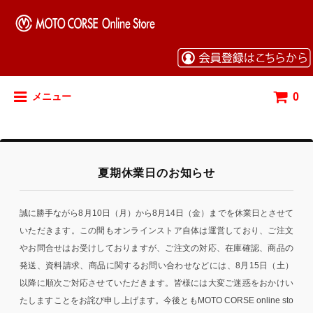
0
メニュー
夏期休業日のお知らせ
誠に勝手ながら8月10日（月）から8月14日（金）までを休業日とさせて
いただきます。この間もオンラインストア自体は運営しており、ご注文
やお問合せはお受けしておりますが、ご注文の対応、在庫確認、商品の
発送、資料請求、商品に関するお問い合わせなどには、8月15日（土）
以降に順次ご対応させていただきます。皆様には大変ご迷惑をおかけい
たしますことをお詫び申し上げます。今後ともMOTO CORSE online sto