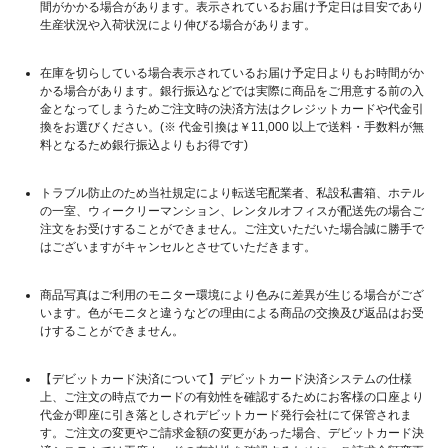
間がかかる場合があります。表示されているお届け予定日は目安であり
生産状況や入荷状況により伸びる場合があります。
在庫を切らしている場合表示されているお届け予定日よりもお時間がか
かる場合があります。銀行振込などでは実際に商品をご用意する前の入
金となってしまうためご注文時の決済方法はクレジットカードや代金引
換をお選びください。(※ 代金引換は￥11,000 以上で送料・手数料が無
料となるため銀行振込よりもお得です)
トラブル防止のため当社規定により転送宅配業者、私設私書箱、ホテル
の一室、ウィークリーマンション、レンタルオフィスが配送先の場合ご
注文をお受けすることができません。ご注文いただいた場合誠に勝手で
はございますがキャンセルとさせていただきます。
商品写真はご利用のモニター環境により色みに差異が生じる場合がござ
います。色がモニタと違うなどの理由による商品の交換及び返品はお受
けすることができません。
【デビットカード決済について】デビットカード決済システムの仕様
上、ご注文の時点でカードの有効性を確認するためにお客様の口座より
代金が即座に引き落としされデビットカード発行会社にて保管されま
す。ご注文の変更やご請求金額の変更があった場合、デビットカード決