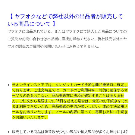
【 ヤフオクなどで弊社以外の出品者が販売して
いる商品について 】
ヤフオクに出品されている、またはヤフオクにて購入した商品についての
ご質問やお問い合わせは出品者に直接お尋ねください。弊社販売以外のヤ
フオク関係のご質問やお問い合わせはお答えできません。
当オンラインストアでは、クレジットカード決済は商品発送時に確定し
ております。ご注文時点では、カードのご利用枠を一時的に確保するオ
ーソリのみをおこない、商品発送前に決済が確定することはありませ
ん。ご注文から発送までに25日を超える場合は、最初のお手続きをその
まま利用できないため、商品発送の準備が整いしだい、改めて決済用メ
ールをお送りいたします。メールの内容に沿って、再度お支払い手続き
をお願いいたします。
販売している商品は製造数が少ない製品や輸入製品が多くお届けにお時