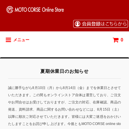
0
メニュー
夏期休業日のお知らせ
誠に勝手ながら8月10日（月）から8月14日（金）までを休業日とさせて
いただきます。この間もオンラインストア自体は運営しており、ご注文
やお問合せはお受けしておりますが、ご注文の対応、在庫確認、商品の
発送、資料請求、商品に関するお問い合わせなどには、8月15日（土）
以降に順次ご対応させていただきます。皆様には大変ご迷惑をおかけい
たしますことをお詫び申し上げます。今後ともMOTO CORSE online sto