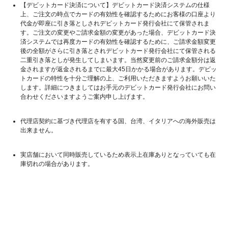
【デビットカード決済について】デビットカード決済システムの仕様
上、ご注文の時点でカードの有効性を確認するためにお客様の口座より
代金が即座に引き落としされデビットカード発行会社にて保管されま
す。ご注文の変更やご請求金額の変更があった場合、デビットカード決
済システムでは再度カードの有効性を確認するために、ご請求金額変更
後の全額がさらに引き落とされデビットカード発行会社にて保管される
二重引き落としが発生してしまいます。当然変更前のご請求金額分は返
金されますが返金されるまでに最大45日かかる場合があります。デビッ
トカードの特性を十分ご理解の上、ご利用いただきますようお願いいた
します。詳細につきましてはお手元のデビットカード発行会社にお問い
合わせくださいますようご案内申し上げます。
代理店契約に基づき代理店を有する国、台湾、イタリアへの海外販売は
出来ません。
実店舗において同時販売しているため表示上在庫ありとなっていても在
庫切れの場合があります。