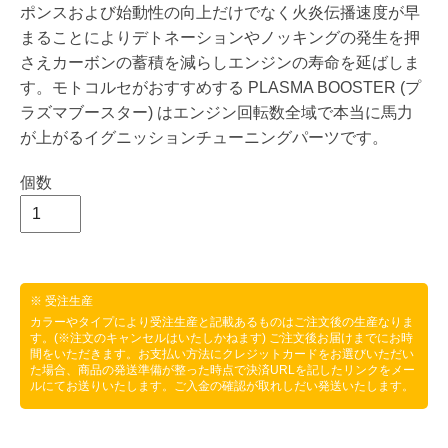
ポンスおよび始動性の向上だけでなく火炎伝播速度が早
まることによりデトネーションやノッキングの発生を押
さえカーボンの蓄積を減らしエンジンの寿命を延ばしま
す。モトコルセがおすすめする PLASMA BOOSTER (プ
ラズマブースター) はエンジン回転数全域で本当に馬力
が上がるイグニッションチューニングパーツです。
個数
※ 受注生産
カラーやタイプにより受注生産と記載あるものはご注文後の生産なりま
す。(※注文のキャンセルはいたしかねます) ご注文後お届けまでにお時
間をいただきます。お支払い方法にクレジットカードをお選びいただい
た場合、商品の発送準備が整った時点で決済URLを記したリンクをメー
ルにてお送りいたします。ご入金の確認が取れしだい発送いたします。