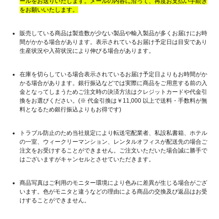
ールをお送りいたします。メールの内容に沿って、再度お支払い手続き
をお願いいたします。
販売している商品は製造数が少ない製品や輸入製品が多くお届けにお時
間がかかる場合があります。表示されているお届け予定日は目安であり
生産状況や入荷状況により伸びる場合があります。
在庫を切らしている場合表示されているお届け予定日よりもお時間がか
かる場合があります。銀行振込などでは実際に商品をご用意する前の入
金となってしまうためご注文時の決済方法はクレジットカードや代金引
換をお選びください。(※ 代金引換は￥11,000 以上で送料・手数料が無
料となるため銀行振込よりもお得です)
トラブル防止のため当社規定により転送宅配業者、私設私書箱、ホテル
の一室、ウィークリーマンション、レンタルオフィスが配送先の場合ご
注文をお受けすることができません。ご注文いただいた場合誠に勝手で
はございますがキャンセルとさせていただきます。
商品写真はご利用のモニター環境により色みに差異が生じる場合がござ
います。色がモニタと違うなどの理由による商品の交換及び返品はお受
けすることができません。