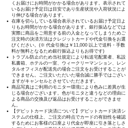
くお届けにお時間がかかる場合があります。表示されて
いるお届け予定日は目安であり生産状況や入荷状況によ
り伸びる場合があります。
在庫を切らしている場合表示されているお届け予定日よ
りもお時間がかかる場合があります。銀行振込などでは
実際に商品をご用意する前の入金となってしまうためご
注文時の決済方法はクレジットカードや代金引換をお選
びください。(※ 代金引換は￥11,000 以上で送料・手数
料が無料となるため銀行振込よりもお得です)
トラブル防止のため当社規定により転送宅配業者、私設
私書箱、ホテルの一室、ウィークリーマンション、レン
タルオフィスが配送先の場合ご注文をお受けすることが
できません。ご注文いただいた場合誠に勝手ではござい
ますがキャンセルとさせていただきます。
商品写真はご利用のモニター環境により色みに差異が生
じる場合がございます。色がモニタと違うなどの理由に
よる商品の交換及び返品はお受けすることができませ
ん。
【デビットカード決済について】デビットカード決済シ
ステムの仕様上、ご注文の時点でカードの有効性を確認
するためにお客様の口座より代金が即座に引き落としさ