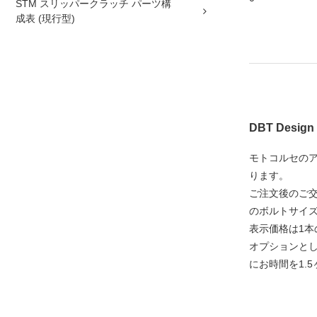
STM スリッパークラッチ パーツ構
成表 (現行型)
DBT Desi
モトコルセの
ります。
ご注文後のご
のボルトサイ
表示価格は1
オプションとし
にお時間を1.