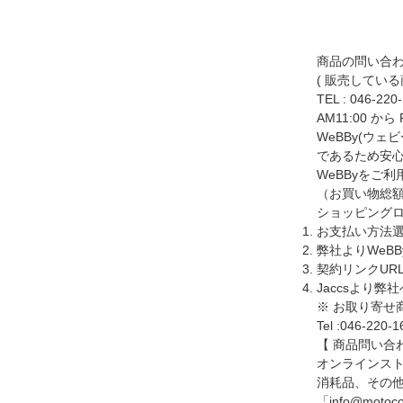
商品の問い合
( 販売してい
TEL :
046-220
AM11:00 から
WeBBy(ウ
であるため安心
WeBByをご
（お買い物総額
ショッピングロ
お支払い方法選
弊社よりWeB
契約リンクUR
Jaccsより
※ お取り寄
Tel :046-220-1
【 商品問い合
オンラインス
消耗品、その他の
「info@m