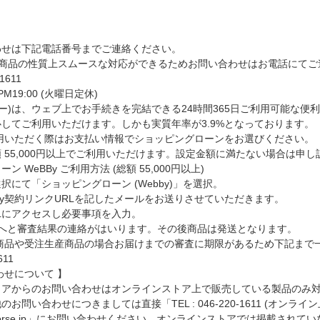
わせは下記電話番号までご連絡ください。
る商品の性質上スムースな対応ができるためお問い合わせはお電話にてご連
-1611
 PM19:00 (火曜日定休)
ェビー)は、ウェブ上でお手続きを完結できる24時間365日ご利用可能な
してご利用いただけます。しかも実質年率が3.9%となっております。
利用いただく際はお支払い情報でショッピングローンをお選びください。
 55,000円以上でご利用いただけます。設定金額に満たない場合は申
ーン WeBBy ご利用方法
(総額 55,000円以上)
択にて「ショッピングローン (Webby)」を選択。
By契約リンクURLを記したメールをお送りさせていただきます。
Lにアクセスし必要事項を入力。
弊社へと審査結果の連絡がはいります。その後商品は発送となります。
せ商品や受注生産商品の場合お届けまでの審査に期限があるため下記まで
611
わせについて 】
トアからのお問い合わせはオンラインストア上で販売している製品のみ
お問い合わせにつきましては直接「TEL : 046-220-1611 (オ
otocorse.jp」にお問い合わせください。オンラインストアでは掲載