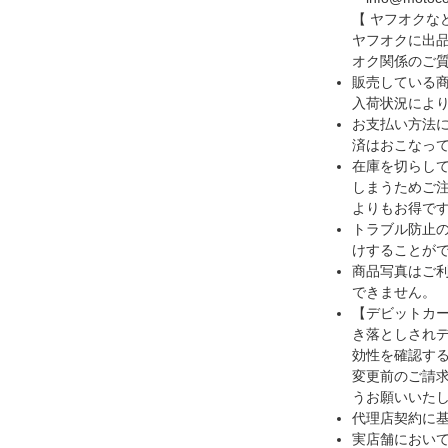
【 ヤフオクな
ヤフオクに出
オク関係のご
販売している
入荷状況によ
お支払い方法
済はおこなっ
在庫を切らし
しまうためご注
よりもお得です
トラブル防止
けすることが
商品写真はご
できません。
【デビットカ
き落としされ
効性を確認す
変更前のご請
うお願いいた
代理店契約に
実店舗におい