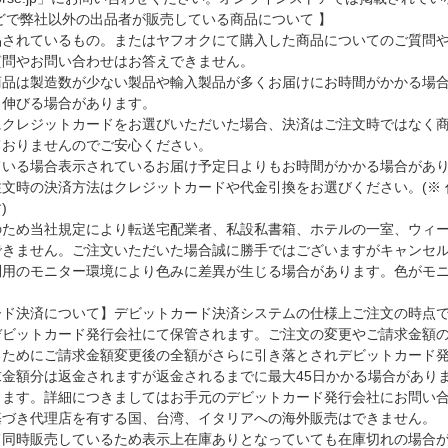
どで弊社以外の出品者が販売している商品について 】
品されているもの。またはヤフオクにて購入した商品についてのご質問
質問やお問い合わせはお答えできません。
商品は製造数が少ない製品や輸入製品が多くお届けにお時間がかかる場
り伸びる場合があります。
にクレジットカードをお選びいただいた場合、決済はご注文時ではなく
ておりませんのでご安心ください。
ている場合表示されているお届け予定日よりもお時間がかかる場合があ
文時の決済方法はクレジットカードや代金引換をお選びください。(※ 代
)
のため当社規定により転送宅配業者、私設私書箱、ホテルの一室、ウィ
できません。ご注文いただいた場合誠に勝手ではございますがキャンセ
利用のモニター環境により色みに差異が生じる場合があります。色がモ
ード決済について】デビットカード決済システムの仕様上ご注文の時点
デビットカード発行会社にて保管されます。ご注文の変更やご請求金額
るためにご請求金額変更後の全額がさらに引き落とされデビットカード
求金額分は返金されますが返金されるまでに最大45日かかる場合があり
します。詳細につきましてはお手元のデビットカード発行会社にお問い
基づき代理店を有する国、台湾、イタリアへの海外販売はできません。
て同時販売しているため表示上在庫ありとなっていても在庫切れの場合