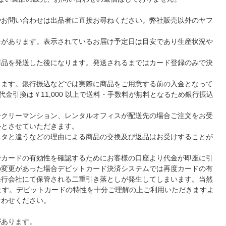
やお問い合わせは出品者に直接お尋ねください。弊社販売以外のヤフ
合があります。表示されているお届け予定日は目安であり生産状況や
商品を発送した後になります。発送されるまではカード登録のみで決
ります。銀行振込などでは実際に商品をご用意する前の入金となって
金引換は￥11,000 以上で送料・手数料が無料となるため銀行振込
ークリーマンション、レンタルオフィスが配送先の場合ご注文をお受
ルとさせていただきます。
ニタと違うなどの理由による商品の交換及び返品はお受けすることが
でカードの有効性を確認するためにお客様の口座より代金が即座に引
の変更があった場合デビットカード決済システムでは再度カードの有
発行会社にて保管される二重引き落としが発生してしまいます。当然
ます。デビットカードの特性を十分ご理解の上ご利用いただきますよ
合わせください。
があります。