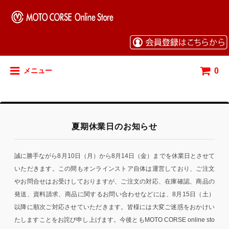
0
メニュー
夏期休業日のお知らせ
誠に勝手ながら8月10日（月）から8月14日（金）までを休業日とさせて
いただきます。この間もオンラインストア自体は運営しており、ご注文
やお問合せはお受けしておりますが、ご注文の対応、在庫確認、商品の
発送、資料請求、商品に関するお問い合わせなどには、8月15日（土）
以降に順次ご対応させていただきます。皆様には大変ご迷惑をおかけい
たしますことをお詫び申し上げます。今後ともMOTO CORSE online sto