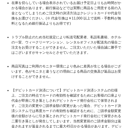
在庫を切らしている場合表示されているお届け予定日よりもお時間がか
かる場合があります。銀行振込などでは実際に商品をご用意する前の入
金となってしまうためご注文時の決済方法はクレジットカードや代金引
換をお選びください。(※ 代金引換は￥11,000 以上で送料・手数料が無
料となるため銀行振込よりもお得です)
トラブル防止のため当社規定により転送宅配業者、私設私書箱、ホテル
の一室、ウィークリーマンション、レンタルオフィスが配送先の場合ご
注文をお受けすることができません。ご注文いただいた場合誠に勝手で
はございますがキャンセルとさせていただきます。
商品写真はご利用のモニター環境により色みに差異が生じる場合がござ
います。色がモニタと違うなどの理由による商品の交換及び返品はお受
けすることができません。
【デビットカード決済について】デビットカード決済システムの仕様
上、ご注文の時点でカードの有効性を確認するためにお客様の口座より
代金が即座に引き落としされデビットカード発行会社にて保管されま
す。ご注文の変更やご請求金額の変更があった場合、デビットカード決
済システムでは再度カードの有効性を確認するために、ご請求金額変更
後の全額がさらに引き落とされデビットカード発行会社にて保管される
二重引き落としが発生してしまいます。当然変更前のご請求金額分は返
金されますが返金されるまでに最大45日かかる場合があります。デビッ