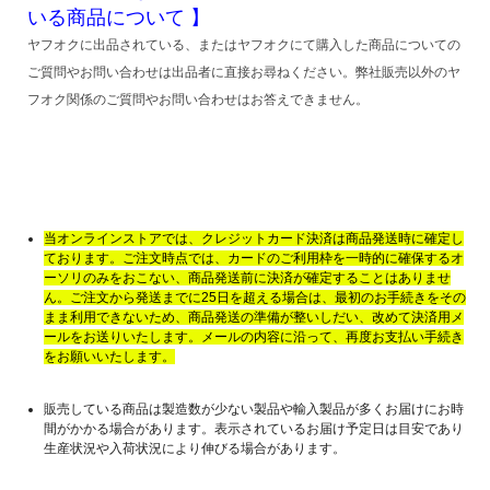
いる商品について 】
ヤフオクに出品されている、またはヤフオクにて購入した商品についての
ご質問やお問い合わせは出品者に直接お尋ねください。弊社販売以外のヤ
フオク関係のご質問やお問い合わせはお答えできません。
当オンラインストアでは、クレジットカード決済は商品発送時に確定し
ております。ご注文時点では、カードのご利用枠を一時的に確保するオ
ーソリのみをおこない、商品発送前に決済が確定することはありませ
ん。ご注文から発送までに25日を超える場合は、最初のお手続きをその
まま利用できないため、商品発送の準備が整いしだい、改めて決済用メ
ールをお送りいたします。メールの内容に沿って、再度お支払い手続き
をお願いいたします。
販売している商品は製造数が少ない製品や輸入製品が多くお届けにお時
間がかかる場合があります。表示されているお届け予定日は目安であり
生産状況や入荷状況により伸びる場合があります。