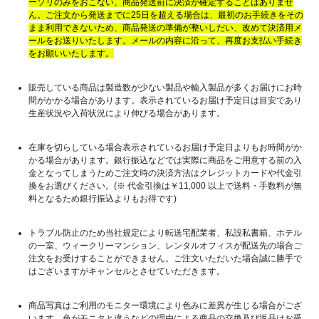
ーソリのみをおこない、商品発送前に決済が確定することはありませ
ん。ご注文から発送までに25日を超える場合は、最初のお手続きをその
まま利用できないため、商品発送の準備が整いしだい、改めて決済用メ
ールをお送りいたします。メールの内容に沿って、再度お支払い手続き
をお願いいたします。
販売している商品は製造数が少ない製品や輸入製品が多くお届けにお時
間がかかる場合があります。表示されているお届け予定日は目安であり
生産状況や入荷状況により伸びる場合があります。
在庫を切らしている場合表示されているお届け予定日よりもお時間がか
かる場合があります。銀行振込などでは実際に商品をご用意する前の入
金となってしまうためご注文時の決済方法はクレジットカードや代金引
換をお選びください。(※ 代金引換は￥11,000 以上で送料・手数料が無
料となるため銀行振込よりもお得です)
トラブル防止のため当社規定により転送宅配業者、私設私書箱、ホテル
の一室、ウィークリーマンション、レンタルオフィスが配送先の場合ご
注文をお受けすることができません。ご注文いただいた場合誠に勝手で
はございますがキャンセルとさせていただきます。
商品写真はご利用のモニター環境により色みに差異が生じる場合がござ
います。色がモニタと違うなどの理由による商品の交換及び返品はお受