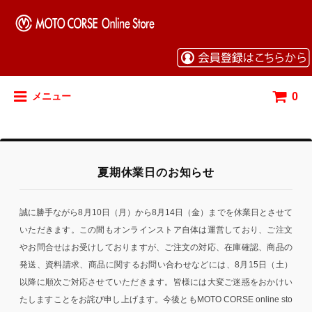
0
メニュー
夏期休業日のお知らせ
誠に勝手ながら8月10日（月）から8月14日（金）までを休業日とさせて
いただきます。この間もオンラインストア自体は運営しており、ご注文
やお問合せはお受けしておりますが、ご注文の対応、在庫確認、商品の
発送、資料請求、商品に関するお問い合わせなどには、8月15日（土）
以降に順次ご対応させていただきます。皆様には大変ご迷惑をおかけい
たしますことをお詫び申し上げます。今後ともMOTO CORSE online sto