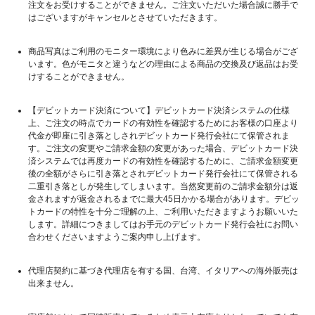
注文をお受けすることができません。ご注文いただいた場合誠に勝手で
はございますがキャンセルとさせていただきます。
商品写真はご利用のモニター環境により色みに差異が生じる場合がござ
います。色がモニタと違うなどの理由による商品の交換及び返品はお受
けすることができません。
【デビットカード決済について】デビットカード決済システムの仕様
上、ご注文の時点でカードの有効性を確認するためにお客様の口座より
代金が即座に引き落としされデビットカード発行会社にて保管されま
す。ご注文の変更やご請求金額の変更があった場合、デビットカード決
済システムでは再度カードの有効性を確認するために、ご請求金額変更
後の全額がさらに引き落とされデビットカード発行会社にて保管される
二重引き落としが発生してしまいます。当然変更前のご請求金額分は返
金されますが返金されるまでに最大45日かかる場合があります。デビッ
トカードの特性を十分ご理解の上、ご利用いただきますようお願いいた
します。詳細につきましてはお手元のデビットカード発行会社にお問い
合わせくださいますようご案内申し上げます。
代理店契約に基づき代理店を有する国、台湾、イタリアへの海外販売は
出来ません。