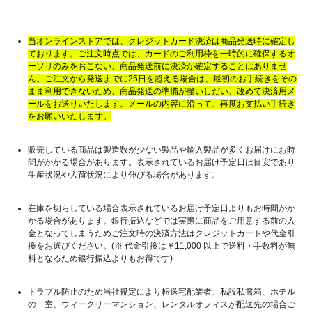
当オンラインストアでは、クレジットカード決済は商品発送時に確定し
ております。ご注文時点では、カードのご利用枠を一時的に確保するオ
ーソリのみをおこない、商品発送前に決済が確定することはありませ
ん。ご注文から発送までに25日を超える場合は、最初のお手続きをその
まま利用できないため、商品発送の準備が整いしだい、改めて決済用メ
ールをお送りいたします。メールの内容に沿って、再度お支払い手続き
をお願いいたします。
販売している商品は製造数が少ない製品や輸入製品が多くお届けにお時
間がかかる場合があります。表示されているお届け予定日は目安であり
生産状況や入荷状況により伸びる場合があります。
在庫を切らしている場合表示されているお届け予定日よりもお時間がか
かる場合があります。銀行振込などでは実際に商品をご用意する前の入
金となってしまうためご注文時の決済方法はクレジットカードや代金引
換をお選びください。(※ 代金引換は￥11,000 以上で送料・手数料が無
料となるため銀行振込よりもお得です)
トラブル防止のため当社規定により転送宅配業者、私設私書箱、ホテル
の一室、ウィークリーマンション、レンタルオフィスが配送先の場合ご