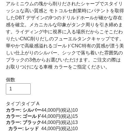
アルミニウムの塊から削りだされたシャープでスタイリ
ッシュな高い質感と モトコルセ創業時にパテントを取得
したDBT デザインの9つのドリルドホールが確かな存在
感を確立。メカニカルな印象がタンク周りを引き締めま
す。ライディング中に視界に入る場所だからこそこだわ
りたいCNC削りだしのフューエルタンクキャップです。
華やかで高級感溢れるゴールドCNC特有の質感が漂う美
しい仕上がりのシルバー、シックで落ち着いた雰囲気の
ブラックの3色からお選びいただけます。ご注文の際は
お取りつけになる車種 カラーをご指定ください。
個数
タイプ:タイプ A
カラー: シルバー
44,000円(税込)
10
カラー: ゴールド
44,000円(税込)
15
カラー: ブラック
44,000円(税込)
13
カラー: レッド
44,000円(税込)
10