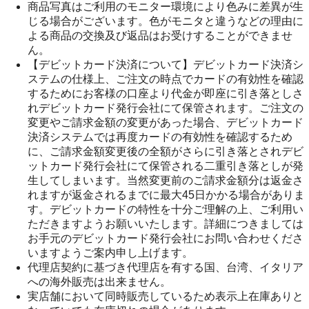
商品写真はご利用のモニター環境により色みに差異が生
じる場合がございます。色がモニタと違うなどの理由に
よる商品の交換及び返品はお受けすることができませ
ん。
【デビットカード決済について】デビットカード決済シ
ステムの仕様上、ご注文の時点でカードの有効性を確認
するためにお客様の口座より代金が即座に引き落としさ
れデビットカード発行会社にて保管されます。ご注文の
変更やご請求金額の変更があった場合、デビットカード
決済システムでは再度カードの有効性を確認するため
に、ご請求金額変更後の全額がさらに引き落とされデビ
ットカード発行会社にて保管される二重引き落としが発
生してしまいます。当然変更前のご請求金額分は返金さ
れますが返金されるまでに最大45日かかる場合がありま
す。デビットカードの特性を十分ご理解の上、ご利用い
ただきますようお願いいたします。詳細につきましては
お手元のデビットカード発行会社にお問い合わせくださ
いますようご案内申し上げます。
代理店契約に基づき代理店を有する国、台湾、イタリア
への海外販売は出来ません。
実店舗において同時販売しているため表示上在庫ありと