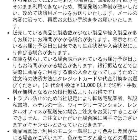
そのまま利用できないため、商品発送の準備が整いしだ
い、改めて決済用メールをお送りいたします。メールの
内容に沿って、再度お支払い手続きをお願いいたしま
す。
販売している商品は製造数が少ない製品や輸入製品が多
くお届けにお時間がかかる場合があります。表示されて
いるお届け予定日は目安であり生産状況や入荷状況によ
り伸びる場合があります。
在庫を切らしている場合表示されているお届け予定日よ
りもお時間がかかる場合があります。銀行振込などでは
実際に商品をご用意する前の入金となってしまうためご
注文時の決済方法はクレジットカードや代金引換をお選
びください。(※ 代金引換は￥11,000 以上で送料・手数
料が無料となるため銀行振込よりもお得です)
トラブル防止のため当社規定により転送宅配業者、私設
私書箱、ホテルの一室、ウィークリーマンション、レン
タルオフィスが配送先の場合ご注文をお受けすることが
できません。ご注文いただいた場合誠に勝手ではござい
ますがキャンセルとさせていただきます。
商品写真はご利用のモニター環境により色みに差異が生
じる場合がございます。色がモニタと違うなどの理由に