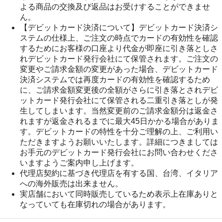
よる商品の交換及び返品はお受けすることができませ
ん。
【デビットカード決済について】デビットカード決済シ
ステムの仕様上、ご注文の時点でカードの有効性を確認
するためにお客様の口座より代金が即座に引き落としさ
れデビットカード発行会社にて保管されます。ご注文の
変更やご請求金額の変更があった場合、デビットカード
決済システムでは再度カードの有効性を確認するため
に、ご請求金額変更後の全額がさらに引き落とされデビ
ットカード発行会社にて保管される二重引き落としが発
生してしまいます。当然変更前のご請求金額分は返金さ
れますが返金されるまでに最大45日かかる場合がありま
す。デビットカードの特性を十分ご理解の上、ご利用い
ただきますようお願いいたします。詳細につきましては
お手元のデビットカード発行会社にお問い合わせくださ
いますようご案内申し上げます。
代理店契約に基づき代理店を有する国、台湾、イタリア
への海外販売は出来ません。
実店舗において同時販売しているため表示上在庫ありと
なっていても在庫切れの場合があります。