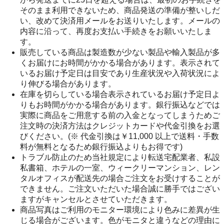
そのまま利用できないため、商品発送の準備が整いしだ
い、改めて決済用メールをお送りいたします。メールの
内容に沿って、再度お支払い手続きをお願いいたしま
す。
販売している商品は製造数が少ない製品や輸入製品が多
くお届けにお時間がかかる場合があります。表示されて
いるお届け予定日は目安であり生産状況や入荷状況によ
り伸びる場合があります。
在庫を切らしている場合表示されているお届け予定日よ
りもお時間がかかる場合があります。銀行振込などでは
実際に商品をご用意する前の入金となってしまうためご
注文時の決済方法はクレジットカードや代金引換をお選
びください。(※ 代金引換は￥11,000 以上で送料・手数
料が無料となるため銀行振込よりもお得です)
トラブル防止のため当社規定により転送宅配業者、私設
私書箱、ホテルの一室、ウィークリーマンション、レン
タルオフィスが配送先の場合ご注文をお受けすることが
できません。ご注文いただいた場合誠に勝手ではござい
ますがキャンセルとさせていただきます。
商品写真はご利用のモニター環境により色みに差異が生
じる場合がございます。色がモニタと違うなどの理由に