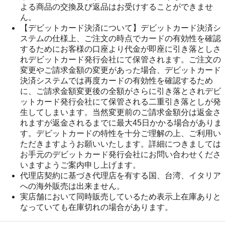
よる商品の交換及び返品はお受けすることができませ
ん。
【デビットカード決済について】デビットカード決済シ
ステムの仕様上、ご注文の時点でカードの有効性を確認
するためにお客様の口座より代金が即座に引き落としさ
れデビットカード発行会社にて保管されます。ご注文の
変更やご請求金額の変更があった場合、デビットカード
決済システムでは再度カードの有効性を確認するため
に、ご請求金額変更後の全額がさらに引き落とされデビ
ットカード発行会社にて保管される二重引き落としが発
生してしまいます。当然変更前のご請求金額分は返金さ
れますが返金されるまでに最大45日かかる場合がありま
す。デビットカードの特性を十分ご理解の上、ご利用い
ただきますようお願いいたします。詳細につきましては
お手元のデビットカード発行会社にお問い合わせくださ
いますようご案内申し上げます。
代理店契約に基づき代理店を有する国、台湾、イタリア
への海外販売は出来ません。
実店舗において同時販売しているため表示上在庫ありと
なっていても在庫切れの場合があります。