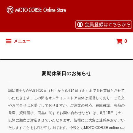
0
メニュー
夏期休業日のお知らせ
誠に勝手ながら8月10日（月）から8月14日（金）までを休業日とさせて
いただきます。この間もオンラインストア自体は運営しており、ご注文
やお問合せはお受けしておりますが、ご注文の対応、在庫確認、商品の
発送、資料請求、商品に関するお問い合わせなどには、8月15日（土）
以降に順次ご対応させていただきます。皆様には大変ご迷惑をおかけい
たしますことをお詫び申し上げます。今後ともMOTO CORSE online sto