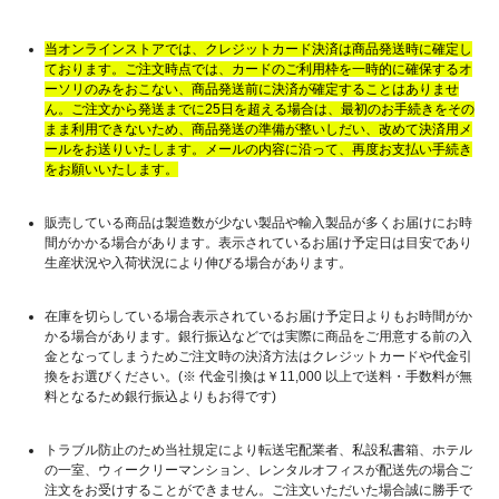
当オンラインストアでは、クレジットカード決済は商品発送時に確定し
ております。ご注文時点では、カードのご利用枠を一時的に確保するオ
ーソリのみをおこない、商品発送前に決済が確定することはありませ
ん。ご注文から発送までに25日を超える場合は、最初のお手続きをその
まま利用できないため、商品発送の準備が整いしだい、改めて決済用メ
ールをお送りいたします。メールの内容に沿って、再度お支払い手続き
をお願いいたします。
販売している商品は製造数が少ない製品や輸入製品が多くお届けにお時
間がかかる場合があります。表示されているお届け予定日は目安であり
生産状況や入荷状況により伸びる場合があります。
在庫を切らしている場合表示されているお届け予定日よりもお時間がか
かる場合があります。銀行振込などでは実際に商品をご用意する前の入
金となってしまうためご注文時の決済方法はクレジットカードや代金引
換をお選びください。(※ 代金引換は￥11,000 以上で送料・手数料が無
料となるため銀行振込よりもお得です)
トラブル防止のため当社規定により転送宅配業者、私設私書箱、ホテル
の一室、ウィークリーマンション、レンタルオフィスが配送先の場合ご
注文をお受けすることができません。ご注文いただいた場合誠に勝手で