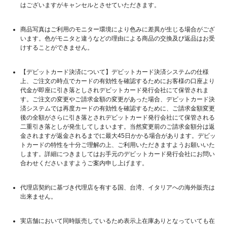
はございますがキャンセルとさせていただきます。
商品写真はご利用のモニター環境により色みに差異が生じる場合がござ
います。色がモニタと違うなどの理由による商品の交換及び返品はお受
けすることができません。
【デビットカード決済について】デビットカード決済システムの仕様
上、ご注文の時点でカードの有効性を確認するためにお客様の口座より
代金が即座に引き落としされデビットカード発行会社にて保管されま
す。ご注文の変更やご請求金額の変更があった場合、デビットカード決
済システムでは再度カードの有効性を確認するために、ご請求金額変更
後の全額がさらに引き落とされデビットカード発行会社にて保管される
二重引き落としが発生してしまいます。当然変更前のご請求金額分は返
金されますが返金されるまでに最大45日かかる場合があります。デビッ
トカードの特性を十分ご理解の上、ご利用いただきますようお願いいた
します。詳細につきましてはお手元のデビットカード発行会社にお問い
合わせくださいますようご案内申し上げます。
代理店契約に基づき代理店を有する国、台湾、イタリアへの海外販売は
出来ません。
実店舗において同時販売しているため表示上在庫ありとなっていても在