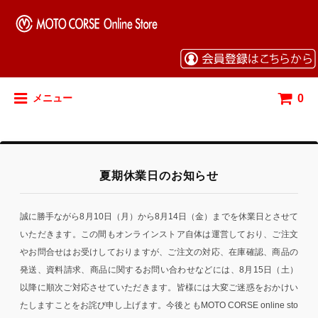
0
メニュー
夏期休業日のお知らせ
誠に勝手ながら8月10日（月）から8月14日（金）までを休業日とさせて
いただきます。この間もオンラインストア自体は運営しており、ご注文
やお問合せはお受けしておりますが、ご注文の対応、在庫確認、商品の
発送、資料請求、商品に関するお問い合わせなどには、8月15日（土）
以降に順次ご対応させていただきます。皆様には大変ご迷惑をおかけい
たしますことをお詫び申し上げます。今後ともMOTO CORSE online sto