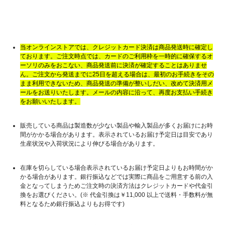
当オンラインストアでは、クレジットカード決済は商品発送時に確定し
ております。ご注文時点では、カードのご利用枠を一時的に確保するオ
ーソリのみをおこない、商品発送前に決済が確定することはありませ
ん。ご注文から発送までに25日を超える場合は、最初のお手続きをその
まま利用できないため、商品発送の準備が整いしだい、改めて決済用メ
ールをお送りいたします。メールの内容に沿って、再度お支払い手続き
をお願いいたします。
販売している商品は製造数が少ない製品や輸入製品が多くお届けにお時
間がかかる場合があります。表示されているお届け予定日は目安であり
生産状況や入荷状況により伸びる場合があります。
在庫を切らしている場合表示されているお届け予定日よりもお時間がか
かる場合があります。銀行振込などでは実際に商品をご用意する前の入
金となってしまうためご注文時の決済方法はクレジットカードや代金引
換をお選びください。(※ 代金引換は￥11,000 以上で送料・手数料が無
料となるため銀行振込よりもお得です)