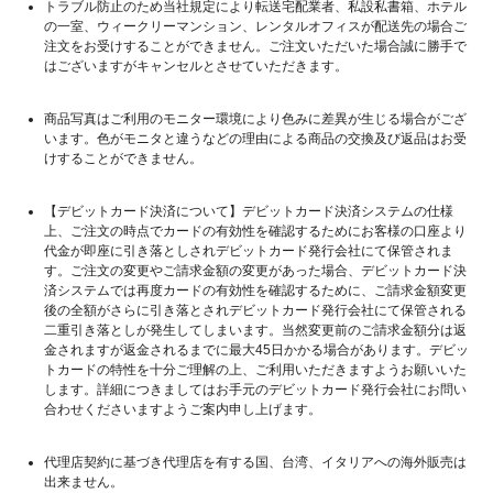
トラブル防止のため当社規定により転送宅配業者、私設私書箱、ホテル
の一室、ウィークリーマンション、レンタルオフィスが配送先の場合ご
注文をお受けすることができません。ご注文いただいた場合誠に勝手で
はございますがキャンセルとさせていただきます。
商品写真はご利用のモニター環境により色みに差異が生じる場合がござ
います。色がモニタと違うなどの理由による商品の交換及び返品はお受
けすることができません。
【デビットカード決済について】デビットカード決済システムの仕様
上、ご注文の時点でカードの有効性を確認するためにお客様の口座より
代金が即座に引き落としされデビットカード発行会社にて保管されま
す。ご注文の変更やご請求金額の変更があった場合、デビットカード決
済システムでは再度カードの有効性を確認するために、ご請求金額変更
後の全額がさらに引き落とされデビットカード発行会社にて保管される
二重引き落としが発生してしまいます。当然変更前のご請求金額分は返
金されますが返金されるまでに最大45日かかる場合があります。デビッ
トカードの特性を十分ご理解の上、ご利用いただきますようお願いいた
します。詳細につきましてはお手元のデビットカード発行会社にお問い
合わせくださいますようご案内申し上げます。
代理店契約に基づき代理店を有する国、台湾、イタリアへの海外販売は
出来ません。