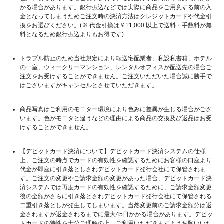
かる場合があります。銀行振込などでは実際に商品をご用意する前の入
金となってしまうためご注文時の決済方法はクレジットカードや代金引
換をお選びください。(※ 代金引換は￥11,000 以上で送料・手数料が無
料となるため銀行振込よりもお得です)
トラブル防止のため当社規定により転送宅配業者、私設私書箱、ホテル
の一室、ウィークリーマンション、レンタルオフィスが配送先の場合ご
注文をお受けすることができません。ご注文いただいた場合誠に勝手で
はございますがキャンセルとさせていただきます。
商品写真はご利用のモニター環境により色みに差異が生じる場合がござ
います。色がモニタと違うなどの理由による商品の交換及び返品はお受
けすることができません。
【デビットカード決済について】デビットカード決済システムの仕様
上、ご注文の時点でカードの有効性を確認するためにお客様の口座より
代金が即座に引き落としされデビットカード発行会社にて保管されま
す。ご注文の変更やご請求金額の変更があった場合、デビットカード決
済システムでは再度カードの有効性を確認するために、ご請求金額変更
後の全額がさらに引き落とされデビットカード発行会社にて保管される
二重引き落としが発生してしまいます。当然変更前のご請求金額分は返
金されますが返金されるまでに最大45日かかる場合があります。デビッ
トカードの特性を十分ご理解の上、ご利用いただきますようお願いいた