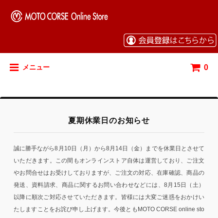
0
メニュー
夏期休業日のお知らせ
誠に勝手ながら8月10日（月）から8月14日（金）までを休業日とさせて
いただきます。この間もオンラインストア自体は運営しており、ご注文
やお問合せはお受けしておりますが、ご注文の対応、在庫確認、商品の
発送、資料請求、商品に関するお問い合わせなどには、8月15日（土）
以降に順次ご対応させていただきます。皆様には大変ご迷惑をおかけい
たしますことをお詫び申し上げます。今後ともMOTO CORSE online sto