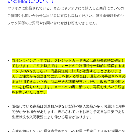
いる商品について 】
ヤフオクに出品されている、またはヤフオクにて購入した商品についての
ご質問やお問い合わせは出品者に直接お尋ねください。弊社販売以外のヤ
フオク関係のご質問やお問い合わせはお答えできません。
当オンラインストアでは、クレジットカード決済は商品発送時に確定し
ております。ご注文時点では、カードのご利用枠を一時的に確保するオ
ーソリのみをおこない、商品発送前に決済が確定することはありませ
ん。ご注文から発送までに25日を超える場合は、最初のお手続きをその
まま利用できないため、商品発送の準備が整いしだい、改めて決済用メ
ールをお送りいたします。メールの内容に沿って、再度お支払い手続き
をお願いいたします。
販売している商品は製造数が少ない製品や輸入製品が多くお届けにお時
間がかかる場合があります。表示されているお届け予定日は目安であり
生産状況や入荷状況により伸びる場合があります。
在庫を切らしている場合表示されているお届け予定日よりもお時間がか