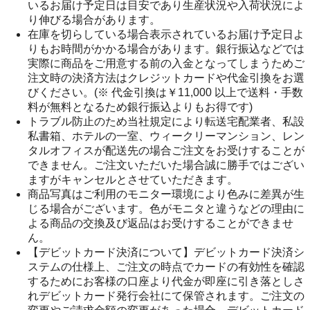
いるお届け予定日は目安であり生産状況や入荷状況によ
り伸びる場合があります。
在庫を切らしている場合表示されているお届け予定日よ
りもお時間がかかる場合があります。銀行振込などでは
実際に商品をご用意する前の入金となってしまうためご
注文時の決済方法はクレジットカードや代金引換をお選
びください。(※ 代金引換は￥11,000 以上で送料・手数
料が無料となるため銀行振込よりもお得です)
トラブル防止のため当社規定により転送宅配業者、私設
私書箱、ホテルの一室、ウィークリーマンション、レン
タルオフィスが配送先の場合ご注文をお受けすることが
できません。ご注文いただいた場合誠に勝手ではござい
ますがキャンセルとさせていただきます。
商品写真はご利用のモニター環境により色みに差異が生
じる場合がございます。色がモニタと違うなどの理由に
よる商品の交換及び返品はお受けすることができませ
ん。
【デビットカード決済について】デビットカード決済シ
ステムの仕様上、ご注文の時点でカードの有効性を確認
するためにお客様の口座より代金が即座に引き落としさ
れデビットカード発行会社にて保管されます。ご注文の