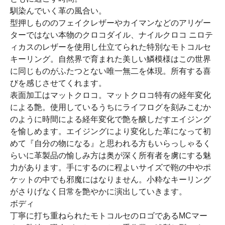
馴染んでいく革の風合い。
型押しもののフェイクレザーやカイマンなどのアリゲー
ターではない本物のクロコダイル、ナイルクロコ ニロテ
ィカスのレザーを使用し仕立てられた特別なモトコルセ
キーリング。自然界で育まれた美しい鱗模様はこの世界
に同じものがふたつとない唯一無二を体現。所有する喜
びを感じさせてくれます。
表面加工はマットクロコ。マットクロコ特有の経年変化
による艶。使用しているうちにライフログを刻みこむか
のように時間による経年変化で艶を醸しだすエイジング
を愉しめます。エイジングにより変化した革になって初
めて『自分の物になる』と思われる方もいらっしゃるく
らいに革製品の愉しみ方は奥が深く所有者を虜にする魅
力があります。手にするのに程よいサイズで鞄の中やポ
ケットの中でも邪魔にはなりません。小粋なキーリング
がさりげなく日常を艶やかに演出していきます。
ボディ
丁寧に打ち重ねられたモトコルセのロゴであるMCマー