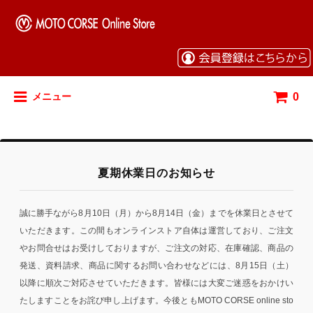
0
メニュー
夏期休業日のお知らせ
誠に勝手ながら8月10日（月）から8月14日（金）までを休業日とさせて
いただきます。この間もオンラインストア自体は運営しており、ご注文
やお問合せはお受けしておりますが、ご注文の対応、在庫確認、商品の
発送、資料請求、商品に関するお問い合わせなどには、8月15日（土）
以降に順次ご対応させていただきます。皆様には大変ご迷惑をおかけい
たしますことをお詫び申し上げます。今後ともMOTO CORSE online sto