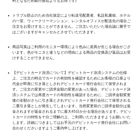
料となるため銀行振込よりもお得です)
トラブル防止のため当社規定により転送宅配業者、私設私書箱、ホテル
の一室、ウィークリーマンション、レンタルオフィスが配送先の場合ご
注文をお受けすることができません。ご注文いただいた場合誠に勝手で
はございますがキャンセルとさせていただきます。
商品写真はご利用のモニター環境により色みに差異が生じる場合がござ
います。色がモニタと違うなどの理由による商品の交換及び返品はお受
けすることができません。
【デビットカード決済について】デビットカード決済システムの仕様
上、ご注文の時点でカードの有効性を確認するためにお客様の口座より
代金が即座に引き落としされデビットカード発行会社にて保管されま
す。ご注文の変更やご請求金額の変更があった場合、デビットカード決
済システムでは再度カードの有効性を確認するために、ご請求金額変更
後の全額がさらに引き落とされデビットカード発行会社にて保管される
二重引き落としが発生してしまいます。当然変更前のご請求金額分は返
金されますが返金されるまでに最大45日かかる場合があります。デビッ
トカードの特性を十分ご理解の上、ご利用いただきますようお願いいた
します。詳細につきましてはお手元のデビットカード発行会社にお問い
合わせくださいますようご案内申し上げます。