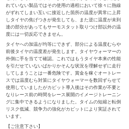
れていない製品ではその使用の過程において徐々に熱線
がずれてしまい互いに接近した箇所の温度が異常に上昇
しタイヤの焦げつきが発生しても、また逆に温度が未到
達の部分があってもサーモスタット取りつけ部以外の温
度には一切反応できません。
タイヤへの加温が均等にできず、部分による温度むらや
前後タイヤの温度差が発生します。タイヤウォーマーの
外側に手を当てて確認。これではもうタイヤ本来の性能
を引だせていないばかりかそんな状況を理解せずに走行
してしまうことは一番危険です。賞金を稼ぐオートレー
スでは温度むら対策にタイヤウォーマーを数回ずらせて
使用していましたがカピット導入後はその作業が不要と
なりレース前の時間をレース展開のイメージトレーニン
グに集中できるようになりました。タイムの短縮と転倒
リスク低減、競争力の強化がカピットにより実証されて
います。
【ご注意下さい】