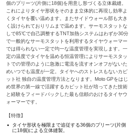
個のプリーツ(片側に18個)を用意し形づくる立体裁縫。
これによりタイヤ形状をそのまま立体的に再現し効率よ
くタイヤを覆い温めます。またサイドウォール部も大き
く設けられておりリムまで温めます。サーモスタットな
しで85℃で自己調整するTNT加熱システムはわずか30分
で一般的なサーモスタットを利用するタイヤウォーマー
では得られない一定で均一な温度管理を実現します。一
定の温度でタイヤを温める恒温管理によりサーモスタッ
トでの管理のように急激に電流を流すオンオフがないた
めいつでも温度が一定。タイヤへのストレスもないカピ
ット社 独自の温度管理方法となります。Moto GPをはじ
め世界の第一線で活躍するカピット社が培ってきた技術
と経験をフィードバックした最も信頼のおけるタイヤウ
ォーマーです。
【特徴】
タイヤ形状を極限まで追従する36個のプリーツ(片側
に18個)による立体縫製。