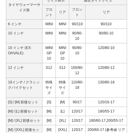
サイズ表示
適合タイヤサイズ
タイヤウォーマーサ
フロ
フロン
イズ表
リア
リア
ント
ト
6 インチ
MINI
MINI
90/110
90/110
10 インチ
MINI
MINI
90/90-
90/90-10
10
10 インチ (EX-
MINI
MINI
90/90-
120/80-10
OHVALE)
GP
GP
10
10
10
12 インチ
S12
S12
100/90-
120/80-12
12
18インチ / クラシッ
特殊
特殊
110/80-
130/80-18
クバイクセット
サイ
サイ
18
ズ
ズ
[S] / [M] 前後セット
[S]
[M]
90/17
120/16-17
[M] / [L] 前後セット
[M]
[L]
120/17
180/55-17
[M] / [XL] 前後セット
[M]
[XL]
120/17
180/60-17,200/55-17
[M] / [XXL] 前後セッ
[M]
[XXL]
120/17
200/60-17 (参考値 リア