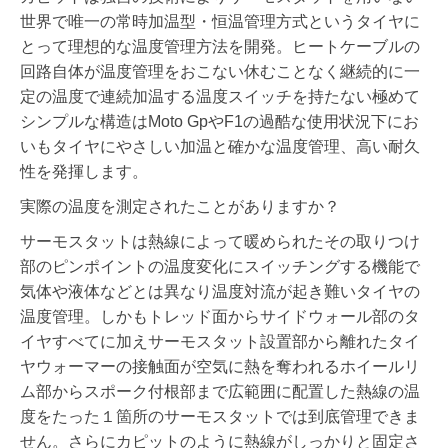
世界で唯一の常時加温型・恒温管理方式というタイヤに
とって理想的な温度管理方法を開発。ヒートケーブルの
回路自体が温度管理をおこない休むことなく継続的に一
定の温度で連続加温する温度スイッチを持たない極めて
シンプルな構造はMoto GpやF1の過酷な使用状況下にお
いもタイヤにやさしい加温と確かな温度管理、高い耐久
性を発揮します。
実際の温度を測定されたことがありますか？
サーモスタットは熱線によって暖められたその取りつけ
部のピンポイントの温度変化にスイッチングする機能で
気体や液体などとは異なり温度対流が起き難いタイヤの
温度管理。しかもトレッド面からサイドウォール部のタ
イヤすべてに加えサーモスタット設置部から離れたタイ
ヤウォーマーの接触面が空気に熱を奪われるホイールリ
ム部からスポーク付根部まで広範囲に配置した熱線の温
度をたった１箇所のサーモスタットでは到底管理できま
せん。さらにカピットのように熱線がしっかりと固定さ