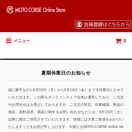
0
メニュー
夏期休業日のお知らせ
誠に勝手ながら8月10日（月）から8月14日（金）までを休業日とさせて
いただきます。この間もオンラインストア自体は運営しており、ご注文
やお問合せはお受けしておりますが、ご注文の対応、在庫確認、商品の
発送、資料請求、商品に関するお問い合わせなどには、8月15日（土）
以降に順次ご対応させていただきます。皆様には大変ご迷惑をおかけい
たしますことをお詫び申し上げます。今後ともMOTO CORSE online sto