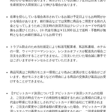
間がかかる場合があります。表示されているお届け予定日は目安であり
生産状況や入荷状況により伸びる場合があります。
在庫を切らしている場合表示されているお届け予定日よりもお時間がか
かる場合があります。銀行振込などでは実際に商品をご用意する前の入
金となってしまうためご注文時の決済方法はクレジットカードや代金引
換をお選びください。(※ 代金引換は￥11,000 以上で送料・手数料が無
料となるため銀行振込よりもお得です)
トラブル防止のため当社規定により転送宅配業者、私設私書箱、ホテル
の一室、ウィークリーマンション、レンタルオフィスが配送先の場合ご
注文をお受けすることができません。ご注文いただいた場合誠に勝手で
はございますがキャンセルとさせていただきます。
商品写真はご利用のモニター環境により色みに差異が生じる場合がござ
います。色がモニタと違うなどの理由による商品の交換及び返品はお受
けすることができません。
【デビットカード決済について】デビットカード決済システムの仕様
上、ご注文の時点でカードの有効性を確認するためにお客様の口座より
代金が即座に引き落としされデビットカード発行会社にて保管されま
す。ご注文の変更やご請求金額の変更があった場合、デビットカード決
済システムでは再度カードの有効性を確認するために、ご請求金額変更