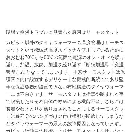
現場で突然トラブルに見舞わる原因はサーモスタット
カピット以外のタイヤウォーマーの温度管理はサーモス
タットという機械式温度スイッチを使用しているために
おおむね70℃から80℃の範囲で電源のオン・オフを繰り
返し、加温、放熱、加温を繰り返す「断続加温型・変温
管理方式 となってしまいます。本来サーモスタットは保
護容器内に設置するデリケートな機械的断続器であり堅
牢な保護容器が設置できない布地構造のタイヤウォーマ
ーには不向きです。サーモスタットは衝撃や踏まれる事
で破損したりそれ自体の寿命による機能不全、さらには
装着や巻きとりを繰り返されることによるサーモスタッ
ト結線部分のハンダづけの付け根部が断線してしまうな
どタイヤウォーマーの最大の故障原因となっています。
カピットは独自の技術によりサーモスタットを用いない