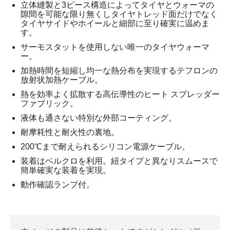
立体縫製と3ピース構造によってタイヤとウォーマの
隙間を可能な限り無くしタイヤトレッド面だけでなく
タイヤサイドやホイールと細部に至り確実に温めま
す。
サーモスタットを使用しない唯一のタイヤウォーマ
ー。
加熱時間を短縮し均一な熱分布を実現するテフロンの
放射状加熱ケーブル。
熱を効率よく拡散する高伝導性のヒート スプレッダー
ファブリック。
液体も通さない特別な外部コーティング。
耐摩耗性と耐火性の裏地。
200℃まで耐えられるシリコン電源ケーブル。
装着はベルクロを利用。紐タイプと異なりスムースで
簡単確実な装着を実現。
動作確認ランプ付。