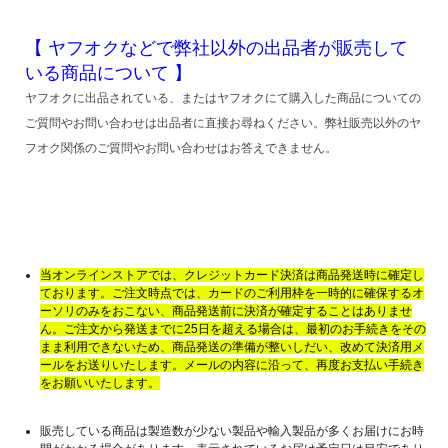
【 ヤフオクなどで弊社以外の出品者が販売して
いる商品について 】
ヤフオクに出品されている、またはヤフオクにて購入した商品についての
ご質問やお問い合わせは出品者に直接お尋ねください。弊社販売以外のヤ
フオク関係のご質問やお問い合わせはお答えできません。
当オンラインストアでは、クレジットカード決済は商品発送時に確定し
ております。ご注文時点では、カードのご利用枠を一時的に確保するオ
ーソリのみをおこない、商品発送前に決済が確定することはありませ
ん。ご注文から発送までに25日を超える場合は、最初のお手続きをその
まま利用できないため、商品発送の準備が整いしだい、改めて決済用メ
ールをお送りいたします。メールの内容に沿って、再度お支払い手続き
をお願いいたします。
販売している商品は製造数が少ない製品や輸入製品が多くお届けにお時