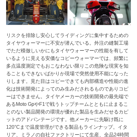
リスクを排除し安心してライディングに集中するための
タイヤウォーマーに不安が潜んでいる。外注の縫製工場
でただ模倣しいかにもタイヤウォーマーの性能を有して
いるように見える安価なコピーウォーマーでは、頻繁に
多点温度測定でもおこなわない限りこの危険な現実を知
ることもできないばかりか現場で突然使用不能になった
りします。見た目はコピーできても内部構造や性能の進
化は技術開発によってのみ生みだされるものでありコピ
ーはできません。タイヤメーカーの技術開発の最先端で
あるMoto GpやF1で戦うトップチームとともに止まるこ
とのない製品開発の環境が優れた製品を生みだせるカピ
ットのアドバンテージです。他メーカーに先駆け既に
120°Cまで温度管理ができる製品もラインナップ。イタ
リア、ミラノの自社ファクトリーにて生産、全品24時間