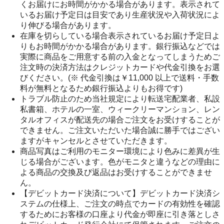
くお届けにお時間がかかる場合があります。表示されて
いるお届け予定日は目安であり生産状況や入荷状況によ
り伸びる場合があります。
在庫を切らしている場合表示されているお届け予定日よ
りもお時間がかかる場合があります。銀行振込などでは
実際に商品をご用意する前の入金となってしまうためご
注文時の決済方法はクレジットカードや代金引換をお選
びください。(※ 代金引換は￥11,000 以上で送料・手数
料が無料となるため銀行振込よりもお得です)
トラブル防止のため当社規定により転送宅配業者、私設
私書箱、ホテルの一室、ウィークリーマンション、レン
タルオフィスが配送先の場合ご注文をお受けすることが
できません。ご注文いただいた場合誠に勝手ではござい
ますがキャンセルとさせていただきます。
商品写真はご利用のモニター環境により色みに差異が生
じる場合がございます。色がモニタと違うなどの理由に
よる商品の交換及び返品はお受けすることができませ
ん。
【デビットカード決済について】デビットカード決済シ
ステムの仕様上、ご注文の時点でカードの有効性を確認
するためにお客様の口座より代金が即座に引き落としさ