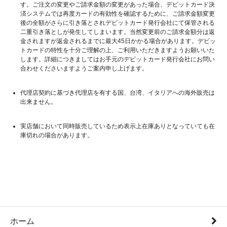
す。ご注文の変更やご請求金額の変更があった場合、デビットカード決
済システムでは再度カードの有効性を確認するために、ご請求金額変更
後の全額がさらに引き落とされデビットカード発行会社にて保管される
二重引き落としが発生してしまいます。当然変更前のご請求金額分は返
金されますが返金されるまでに最大45日かかる場合があります。デビッ
トカードの特性を十分ご理解の上、ご利用いただきますようお願いいた
します。詳細につきましてはお手元のデビットカード発行会社にお問い
合わせくださいますようご案内申し上げます。
代理店契約に基づき代理店を有する国、台湾、イタリアへの海外販売は
出来ません。
実店舗において同時販売しているため表示上在庫ありとなっていても在
庫切れの場合があります。
ホーム