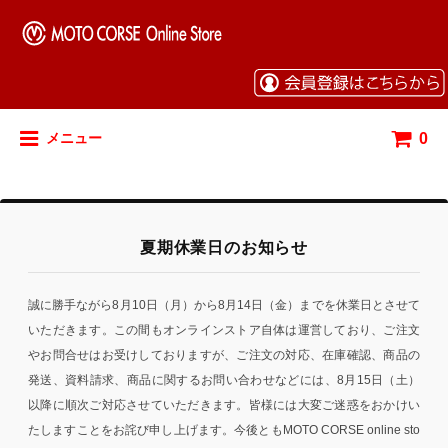
0
メニュー
夏期休業日のお知らせ
誠に勝手ながら8月10日（月）から8月14日（金）までを休業日とさせて
いただきます。この間もオンラインストア自体は運営しており、ご注文
やお問合せはお受けしておりますが、ご注文の対応、在庫確認、商品の
発送、資料請求、商品に関するお問い合わせなどには、8月15日（土）
以降に順次ご対応させていただきます。皆様には大変ご迷惑をおかけい
たしますことをお詫び申し上げます。今後ともMOTO CORSE online sto