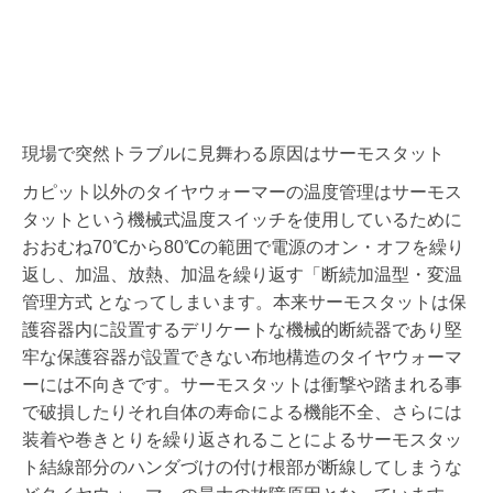
現場で突然トラブルに見舞わる原因はサーモスタット
カピット以外のタイヤウォーマーの温度管理はサーモス
タットという機械式温度スイッチを使用しているために
おおむね70℃から80℃の範囲で電源のオン・オフを繰り
返し、加温、放熱、加温を繰り返す「断続加温型・変温
管理方式 となってしまいます。本来サーモスタットは保
護容器内に設置するデリケートな機械的断続器であり堅
牢な保護容器が設置できない布地構造のタイヤウォーマ
ーには不向きです。サーモスタットは衝撃や踏まれる事
で破損したりそれ自体の寿命による機能不全、さらには
装着や巻きとりを繰り返されることによるサーモスタッ
ト結線部分のハンダづけの付け根部が断線してしまうな