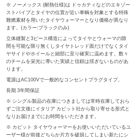
※ ノーメックス (耐熱仕様)は ドゥカティなどのエキゾー
ストパイプとタイヤの位置が近い車輌を対象とする特殊
難燃素材を用いたタイヤウォーマーとなり価格が異なり
ます。(カラー:ブラックのみ)
立体縫製と3ピース構造によってタイヤとウォーマの隙
間を可能な限り無くしタイヤトレッド面だけでなくタイ
ヤサイドやホイールと細部に至り確実に温めます。数々
のチームを栄光に導いた実績と信頼は揺ぎないものがあ
ります。
電源はAC100Vで一般的なコンセントプラグタイプ。
長期 3年間保証
※ シングル製品の在庫につきましては常時在庫しておら
ずご注文後にイタリア カピット社から取り寄せる形式と
なりお届けまでにお時間をいただきます。
※ カピット タイヤウォーマーをお使いいただいているユ
ーザー様が前後どちらか片方を破損してしまい新たにシ