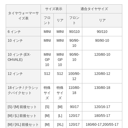
サイズ表示
適合タイヤサイズ
タイヤウォーマーサ
フロ
フロン
イズ表
リア
リア
ント
ト
6 インチ
MINI
MINI
90/110
90/110
10 インチ
MINI
MINI
90/90-
90/90-10
10
10 インチ (EX-
MINI
MINI
90/90-
120/80-10
OHVALE)
GP
GP
10
10
10
12 インチ
S12
S12
100/90-
120/80-12
12
18インチ / クラシッ
特殊
特殊
110/80-
130/80-18
クバイクセット
サイ
サイ
18
ズ
ズ
[S] / [M] 前後セット
[S]
[M]
90/17
120/16-17
[M] / [L] 前後セット
[M]
[L]
120/17
180/55-17
[M] / [XL] 前後セット
[M]
[XL]
120/17
180/60-17,200/55-17