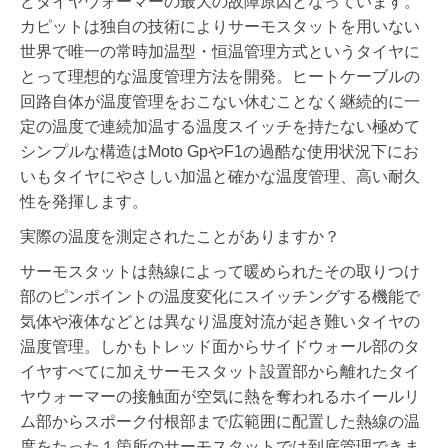
どタイヤウォーマーの最大の故障原因となっています。
カピットは独自の技術によりサーモスタットを用いない
世界で唯一の常時加温型・恒温管理方式というタイヤに
とって理想的な温度管理方法を開発。ヒートケーブルの
回路自体が温度管理をおこない休むことなく継続的に一
定の温度で連続加温する温度スイッチを持たない極めて
シンプルな構造はMoto GpやF1の過酷な使用状況下にお
いもタイヤにやさしい加温と確かな温度管理、高い耐久
性を発揮します。
実際の温度を測定されたことがありますか？
サーモスタットは熱線によって暖められたその取りつけ
部のピンポイントの温度変化にスイッチングする機能で
気体や液体などとは異なり温度対流が起き難いタイヤの
温度管理。しかもトレッド面からサイドウォール部のタ
イヤすべてに加えサーモスタット設置部から離れたタイ
ヤウォーマーの接触面が空気に熱を奪われるホイールリ
ム部からスポーク付根部まで広範囲に配置した熱線の温
度をたった１箇所のサーモスタットでは到底管理できま