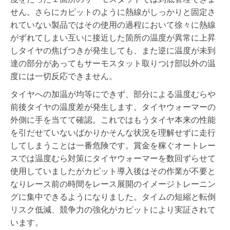
せん。さらにカピットのように熱線がしっかりと固定さ
れていない製品ではその使用の過程において徐々に熱線
がずれてしまい互いに接近した箇所の温度が異常に上昇
しタイヤの焦げつきが発生しても、また逆に温度が未到
達の部分があってもサーモスタット取りつけ部以外の温
度には一切反応できません。
タイヤへの加温が均等にできず、部分による温度むらや
前後タイヤの温度差が発生します。タイヤウォーマーの
外側に手を当てて確認。これではもうタイヤ本来の性能
を引だせていないばかりかそんな状況を理解せずに走行
してしまうことは一番危険です。賞金を稼ぐオートレー
スでは温度むら対策にタイヤウォーマーを数回ずらせて
使用していましたがカピット導入後はその作業が不要と
なりレース前の時間をレース展開のイメージトレーニン
グに集中できるようになりました。タイムの短縮と転倒
リスク低減、競争力の強化がカピットにより実証されて
います。