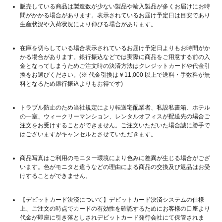
販売している商品は製造数が少ない製品や輸入製品が多くお届けにお時
間がかかる場合があります。表示されているお届け予定日は目安であり
生産状況や入荷状況により伸びる場合があります。
在庫を切らしている場合表示されているお届け予定日よりもお時間がか
かる場合があります。銀行振込などでは実際に商品をご用意する前の入
金となってしまうためご注文時の決済方法はクレジットカードや代金引
換をお選びください。(※ 代金引換は￥11,000 以上で送料・手数料が無
料となるため銀行振込よりもお得です)
トラブル防止のため当社規定により転送宅配業者、私設私書箱、ホテル
の一室、ウィークリーマンション、レンタルオフィスが配送先の場合ご
注文をお受けすることができません。ご注文いただいた場合誠に勝手で
はございますがキャンセルとさせていただきます。
商品写真はご利用のモニター環境により色みに差異が生じる場合がござ
います。色がモニタと違うなどの理由による商品の交換及び返品はお受
けすることができません。
【デビットカード決済について】デビットカード決済システムの仕様
上、ご注文の時点でカードの有効性を確認するためにお客様の口座より
代金が即座に引き落としされデビットカード発行会社にて保管されま