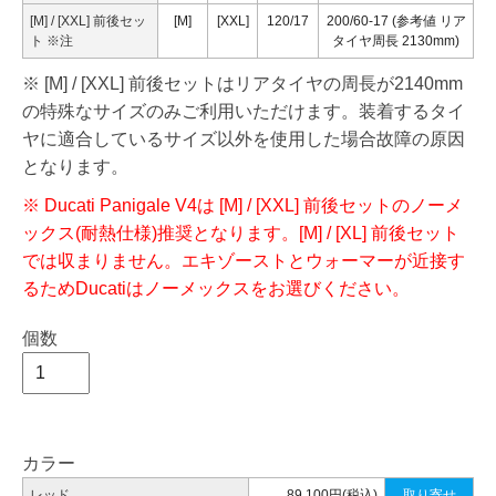
[M] / [XXL] 前後セッ
[M]
[XXL]
120/17
200/60-17 (参考値 リア
ト
※注
タイヤ周長 2130mm)
※ [M] / [XXL] 前後セットはリアタイヤの周長が2140mm
の特殊なサイズのみご利用いただけます。装着するタイ
ヤに適合しているサイズ以外を使用した場合故障の原因
となります。
※ Ducati Panigale V4は [M] / [XXL] 前後セットのノーメ
ックス(耐熱仕様)推奨となります。[M] / [XL] 前後セット
では収まりません。エキゾーストとウォーマーが近接す
るためDucatiはノーメックスをお選びください。
個数
カラー
レッド
89,100円(税込)
取り寄せ