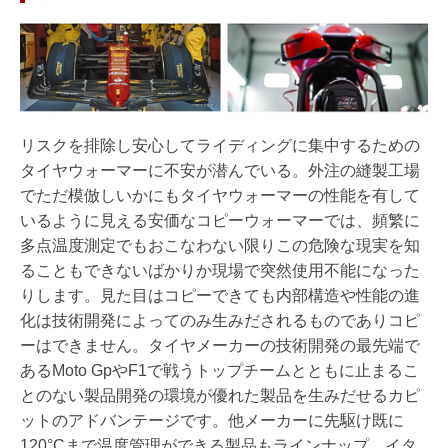
リスクを排除し安心してライディングに集中するための
タイヤウォーマーに不安が潜んでいる。外注の縫製工場
でただ模倣しいかにもタイヤウォーマーの性能を有して
いるように見える安価なコピーウォーマーでは、頻繁に
多点温度測定でもおこなわない限りこの危険な現実を知
ることもできないばかりか現場で突然使用不能になった
りします。見た目はコピーできても内部構造や性能の進
化は技術開発によってのみ生みだされるものでありコピ
ーはできません。タイヤメーカーの技術開発の最先端で
あるMoto GpやF1で戦うトップチームとともに止まるこ
とのない製品開発の環境が優れた製品を生みだせるカピ
ットのアドバンテージです。他メーカーに先駆け既に
120°Cまで温度管理ができる製品もラインナップ。イタ