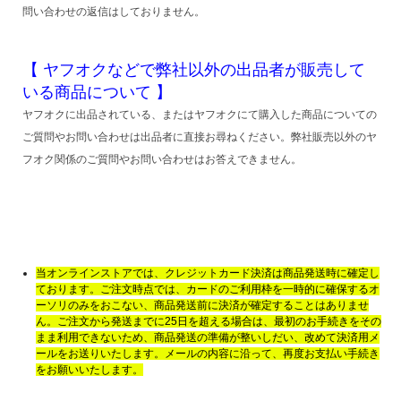
問い合わせの返信はしておりません。
【 ヤフオクなどで弊社以外の出品者が販売して
いる商品について 】
ヤフオクに出品されている、またはヤフオクにて購入した商品についての
ご質問やお問い合わせは出品者に直接お尋ねください。弊社販売以外のヤ
フオク関係のご質問やお問い合わせはお答えできません。
当オンラインストアでは、クレジットカード決済は商品発送時に確定し
ております。ご注文時点では、カードのご利用枠を一時的に確保するオ
ーソリのみをおこない、商品発送前に決済が確定することはありませ
ん。ご注文から発送までに25日を超える場合は、最初のお手続きをその
まま利用できないため、商品発送の準備が整いしだい、改めて決済用メ
ールをお送りいたします。メールの内容に沿って、再度お支払い手続き
をお願いいたします。