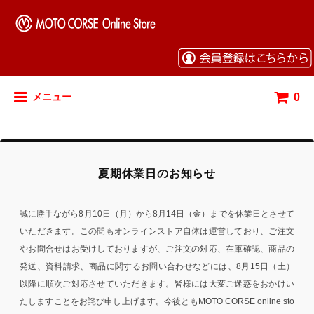
0
メニュー
夏期休業日のお知らせ
誠に勝手ながら8月10日（月）から8月14日（金）までを休業日とさせて
いただきます。この間もオンラインストア自体は運営しており、ご注文
やお問合せはお受けしておりますが、ご注文の対応、在庫確認、商品の
発送、資料請求、商品に関するお問い合わせなどには、8月15日（土）
以降に順次ご対応させていただきます。皆様には大変ご迷惑をおかけい
たしますことをお詫び申し上げます。今後ともMOTO CORSE online sto