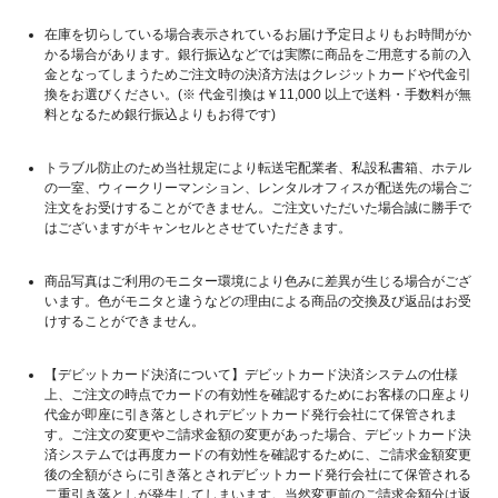
在庫を切らしている場合表示されているお届け予定日よりもお時間がか
かる場合があります。銀行振込などでは実際に商品をご用意する前の入
金となってしまうためご注文時の決済方法はクレジットカードや代金引
換をお選びください。(※ 代金引換は￥11,000 以上で送料・手数料が無
料となるため銀行振込よりもお得です)
トラブル防止のため当社規定により転送宅配業者、私設私書箱、ホテル
の一室、ウィークリーマンション、レンタルオフィスが配送先の場合ご
注文をお受けすることができません。ご注文いただいた場合誠に勝手で
はございますがキャンセルとさせていただきます。
商品写真はご利用のモニター環境により色みに差異が生じる場合がござ
います。色がモニタと違うなどの理由による商品の交換及び返品はお受
けすることができません。
【デビットカード決済について】デビットカード決済システムの仕様
上、ご注文の時点でカードの有効性を確認するためにお客様の口座より
代金が即座に引き落としされデビットカード発行会社にて保管されま
す。ご注文の変更やご請求金額の変更があった場合、デビットカード決
済システムでは再度カードの有効性を確認するために、ご請求金額変更
後の全額がさらに引き落とされデビットカード発行会社にて保管される
二重引き落としが発生してしまいます。当然変更前のご請求金額分は返