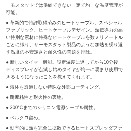
ーモスタットでは供給できない一定で均一な温度管理が
可能。
● 革新的で特許取得済みのヒートケーブル、スペシャル
ファブリック、ヒートケーブルデザイン。熱伝導力の高
い特別な素材に特殊なヒートケーブルを数ミリメートル
ごとに織り、サーモスタット製品のような加熱を繰り返
す温度の不安定さと耐久性の問題を排除。
● 新しいタイマー機能。設定温度に達してから10分後、
ディスプレイが点滅し始めタイヤが均一に暖まり使用で
きるようになったことを教えてくれます。
● 液体を透過しない特殊な外部コーティング。
● 耐摩耗性と耐火性の裏地。
● 200°Cまでのシリコン電源ケーブル耐性。
● ベルクロ留め。
● 効率的に熱を完全に拡散できるヒートスプレッダファ