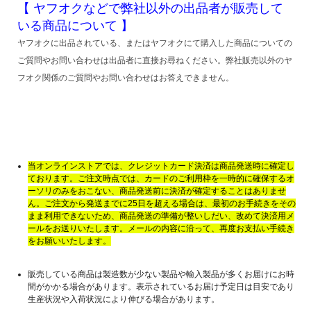
【 ヤフオクなどで弊社以外の出品者が販売して
いる商品について 】
ヤフオクに出品されている、またはヤフオクにて購入した商品についての
ご質問やお問い合わせは出品者に直接お尋ねください。弊社販売以外のヤ
フオク関係のご質問やお問い合わせはお答えできません。
当オンラインストアでは、クレジットカード決済は商品発送時に確定し
ております。ご注文時点では、カードのご利用枠を一時的に確保するオ
ーソリのみをおこない、商品発送前に決済が確定することはありませ
ん。ご注文から発送までに25日を超える場合は、最初のお手続きをその
まま利用できないため、商品発送の準備が整いしだい、改めて決済用メ
ールをお送りいたします。メールの内容に沿って、再度お支払い手続き
をお願いいたします。
販売している商品は製造数が少ない製品や輸入製品が多くお届けにお時
間がかかる場合があります。表示されているお届け予定日は目安であり
生産状況や入荷状況により伸びる場合があります。