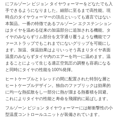
にフルゾーン ビジョン タイヤウォーマーをどなたでも入
手できるようになりました。細部に至るまで高性能。現
時点のタイヤウォーマーの頂点といっても過言ではない
本製品。一番の特徴であるフルゾーン エクステンション
はタイヤを温める従来の加温部分に追加される機能。タ
イヤのみならずリム部分を文字通り覆うような機能でフ
ァーストラップでもこれまでにないグリップを可能にし
ます。加温、保温効果はよりいっそう高まりタイヤ表面
温度のみならずタイヤ内のエアーを均一に温めます。温
まることによって生じる適正空気圧の調整も容易になる
と同時にタイヤの性能を100%発揮。
ヒートケーブルとトレッドの間に配置された特別な層と
ヒートケーブルデザイン。独自のファブリックは効果的
に均一な熱拡散をし一部分に熱が溜まる熱蓄積を回避。
これによりタイヤの性能と寿命を飛躍的に延ばします。
フルゾーン ビジョン タイヤウォーマーには耐衝撃性の小
型温度コントロールユニットが装備されています。