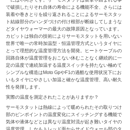
で破損したりそれ自体の寿命による機能不全、さらには
装着や巻きとりを繰り返されることによるサーモスタッ
ト結線部分のハンダづけの付け根部が断線してしまうな
どタイヤウォーマーの最大の故障原因となっています。
カピットは独自の技術によりサーモスタットを用いない
世界で唯一の常時加温型・恒温管理方式というタイヤに
とって理想的な温度管理方法を開発。ヒートケーブルの
回路自体が温度管理をおこない休むことなく継続的に一
定の温度で連続加温する温度スイッチを持たない極めて
シンプルな構造はMoto GpやF1の過酷な使用状況下にお
いもタイヤにやさしい加温と確かな温度管理、高い耐久
性を発揮します。
実際の温度を測定されたことがありますか？
サーモスタットは熱線によって暖められたその取りつけ
部のピンポイントの温度変化にスイッチングする機能で
気体や液体などとは異なり温度対流が起き難いタイヤの
温度管理。しかもトレッド面からサイドウォール部のタ