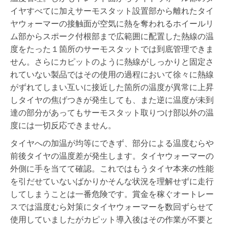
イヤすべてに加えサーモスタット設置部から離れたタイ
ヤウォーマーの接触面が空気に熱を奪われるホイールリ
ム部からスポーク付根部まで広範囲に配置した熱線の温
度をたった１箇所のサーモスタットでは到底管理できま
せん。さらにカピットのように熱線がしっかりと固定さ
れていない製品ではその使用の過程において徐々に熱線
がずれてしまい互いに接近した箇所の温度が異常に上昇
しタイヤの焦げつきが発生しても、また逆に温度が未到
達の部分があってもサーモスタット取りつけ部以外の温
度には一切反応できません。
タイヤへの加温が均等にできず、部分による温度むらや
前後タイヤの温度差が発生します。タイヤウォーマーの
外側に手を当てて確認。これではもうタイヤ本来の性能
を引だせていないばかりかそんな状況を理解せずに走行
してしまうことは一番危険です。賞金を稼ぐオートレー
スでは温度むら対策にタイヤウォーマーを数回ずらせて
使用していましたがカピット導入後はその作業が不要と