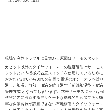
TEL : 046-220-1611
現場で突然トラブルに見舞わる原因はサーモスタット
カピット以外のタイヤウォーマーの温度管理はサーモス
タットという機械式温度スイッチを使用しているために
おおむね70℃から80℃の範囲で電源のオン・オフを繰り
返し、加温、放熱、加温を繰り返す「断続加温型・変温
管理方式 となってしまいます。本来サーモスタットは保
護容器内に設置するデリケートな機械的断続器であり堅
牢な保護容器が設置できない布地構造のタイヤウォーマ
ーには不向きです。サーモスタットは衝撃や踏まれる事