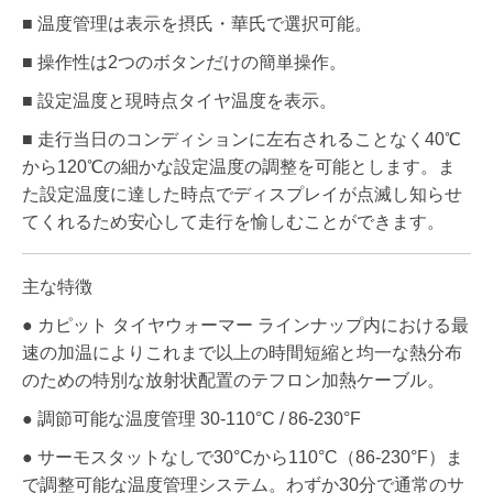
■ 温度管理は表示を摂氏・華氏で選択可能。
■ 操作性は2つのボタンだけの簡単操作。
■ 設定温度と現時点タイヤ温度を表示。
■ 走行当日のコンディションに左右されることなく40℃
から120℃の細かな設定温度の調整を可能とします。ま
た設定温度に達した時点でディスプレイが点滅し知らせ
てくれるため安心して走行を愉しむことができます。
主な特徴
● カピット タイヤウォーマー ラインナップ内における最
速の加温によりこれまで以上の時間短縮と均一な熱分布
のための特別な放射状配置のテフロン加熱ケーブル。
● 調節可能な温度管理 30-110°C / 86-230°F
● サーモスタットなしで30°Cから110°C（86-230°F）ま
で調整可能な温度管理システム。わずか30分で通常のサ