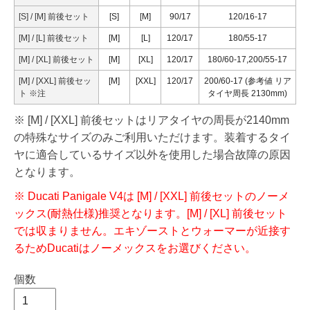
[S] / [M] 前後セット
[S]
[M]
90/17
120/16-17
[M] / [L] 前後セット
[M]
[L]
120/17
180/55-17
[M] / [XL] 前後セット
[M]
[XL]
120/17
180/60-17,200/55-17
[M] / [XXL] 前後セッ
[M]
[XXL]
120/17
200/60-17 (参考値 リア
ト
※注
タイヤ周長 2130mm)
※ [M] / [XXL] 前後セットはリアタイヤの周長が2140mm
の特殊なサイズのみご利用いただけます。装着するタイ
ヤに適合しているサイズ以外を使用した場合故障の原因
となります。
※ Ducati Panigale V4は [M] / [XXL] 前後セットのノーメ
ックス(耐熱仕様)推奨となります。[M] / [XL] 前後セット
では収まりません。エキゾーストとウォーマーが近接す
るためDucatiはノーメックスをお選びください。
個数