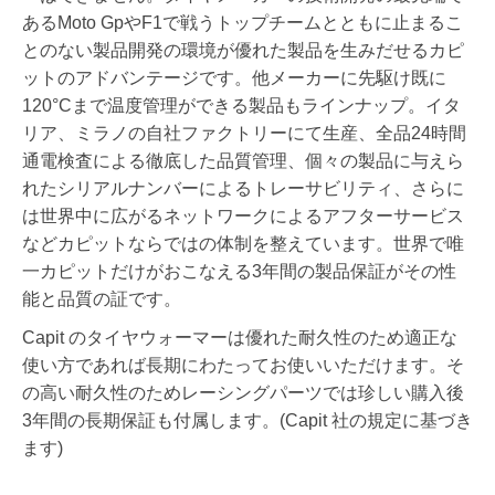
あるMoto GpやF1で戦うトップチームとともに止まるこ
とのない製品開発の環境が優れた製品を生みだせるカピ
ットのアドバンテージです。他メーカーに先駆け既に
120°Cまで温度管理ができる製品もラインナップ。イタ
リア、ミラノの自社ファクトリーにて生産、全品24時間
通電検査による徹底した品質管理、個々の製品に与えら
れたシリアルナンバーによるトレーサビリティ、さらに
は世界中に広がるネットワークによるアフターサービス
などカピットならではの体制を整えています。世界で唯
一カピットだけがおこなえる3年間の製品保証がその性
能と品質の証です。
Capit のタイヤウォーマーは優れた耐久性のため適正な
使い方であれば長期にわたってお使いいただけます。そ
の高い耐久性のためレーシングパーツでは珍しい購入後
3年間の長期保証も付属します。(Capit 社の規定に基づき
ます)