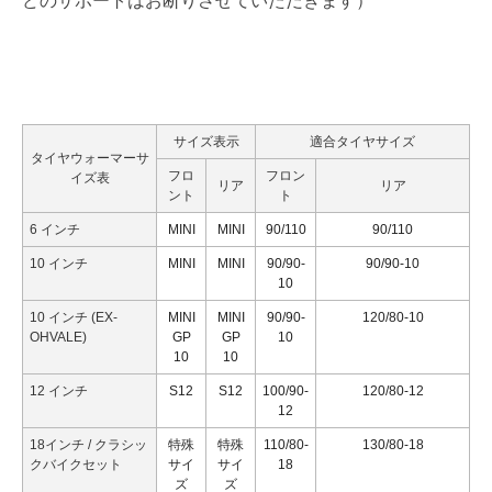
どのサポートはお断りさせていただきます）
サイズ表示
適合タイヤサイズ
タイヤウォーマーサ
フロ
フロン
イズ表
リア
リア
ント
ト
6 インチ
MINI
MINI
90/110
90/110
10 インチ
MINI
MINI
90/90-
90/90-10
10
10 インチ (EX-
MINI
MINI
90/90-
120/80-10
OHVALE)
GP
GP
10
10
10
12 インチ
S12
S12
100/90-
120/80-12
12
18インチ / クラシッ
特殊
特殊
110/80-
130/80-18
クバイクセット
サイ
サイ
18
ズ
ズ