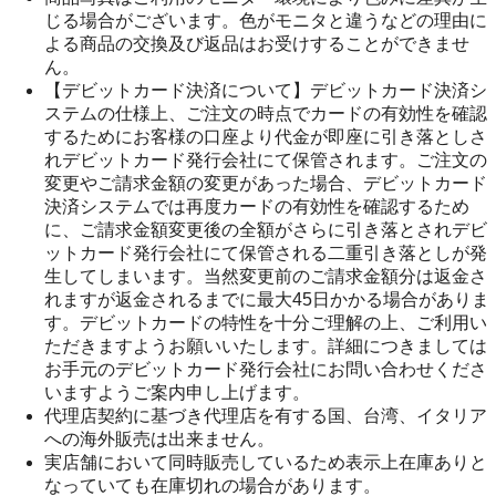
じる場合がございます。色がモニタと違うなどの理由に
よる商品の交換及び返品はお受けすることができませ
ん。
【デビットカード決済について】デビットカード決済シ
ステムの仕様上、ご注文の時点でカードの有効性を確認
するためにお客様の口座より代金が即座に引き落としさ
れデビットカード発行会社にて保管されます。ご注文の
変更やご請求金額の変更があった場合、デビットカード
決済システムでは再度カードの有効性を確認するため
に、ご請求金額変更後の全額がさらに引き落とされデビ
ットカード発行会社にて保管される二重引き落としが発
生してしまいます。当然変更前のご請求金額分は返金さ
れますが返金されるまでに最大45日かかる場合がありま
す。デビットカードの特性を十分ご理解の上、ご利用い
ただきますようお願いいたします。詳細につきましては
お手元のデビットカード発行会社にお問い合わせくださ
いますようご案内申し上げます。
代理店契約に基づき代理店を有する国、台湾、イタリア
への海外販売は出来ません。
実店舗において同時販売しているため表示上在庫ありと
なっていても在庫切れの場合があります。