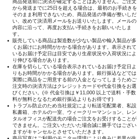
商品発送前に決済が確定することはありません。ご注文
から発送までに25日を超える場合は、最初のお手続きを
そのまま利用できないため、商品発送の準備が整いしだ
い、改めて決済用メールをお送りいたします。メールの
内容に沿って、再度お支払い手続きをお願いいたしま
す。
販売している商品は製造数が少ない製品や輸入製品が多
くお届けにお時間がかかる場合があります。表示されて
いるお届け予定日は目安であり生産状況や入荷状況によ
り伸びる場合があります。
在庫を切らしている場合表示されているお届け予定日よ
りもお時間がかかる場合があります。銀行振込などでは
実際に商品をご用意する前の入金となってしまうためご
注文時の決済方法はクレジットカードや代金引換をお選
びください。(※ 代金引換は￥11,000 以上で送料・手数
料が無料となるため銀行振込よりもお得です)
トラブル防止のため当社規定により転送宅配業者、私設
私書箱、ホテルの一室、ウィークリーマンション、レン
タルオフィスが配送先の場合ご注文をお受けすることが
できません。ご注文いただいた場合誠に勝手ではござい
ますがキャンセルとさせていただきます。
商品写真はご利用のモニター環境により色みに差異が生