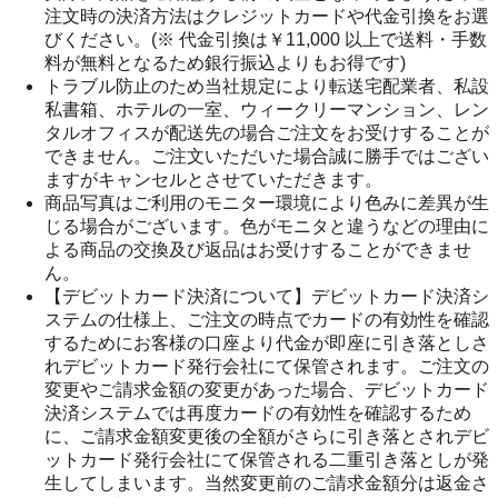
注文時の決済方法はクレジットカードや代金引換をお選
びください。(※ 代金引換は￥11,000 以上で送料・手数
料が無料となるため銀行振込よりもお得です)
トラブル防止のため当社規定により転送宅配業者、私設
私書箱、ホテルの一室、ウィークリーマンション、レン
タルオフィスが配送先の場合ご注文をお受けすることが
できません。ご注文いただいた場合誠に勝手ではござい
ますがキャンセルとさせていただきます。
商品写真はご利用のモニター環境により色みに差異が生
じる場合がございます。色がモニタと違うなどの理由に
よる商品の交換及び返品はお受けすることができませ
ん。
【デビットカード決済について】デビットカード決済シ
ステムの仕様上、ご注文の時点でカードの有効性を確認
するためにお客様の口座より代金が即座に引き落としさ
れデビットカード発行会社にて保管されます。ご注文の
変更やご請求金額の変更があった場合、デビットカード
決済システムでは再度カードの有効性を確認するため
に、ご請求金額変更後の全額がさらに引き落とされデビ
ットカード発行会社にて保管される二重引き落としが発
生してしまいます。当然変更前のご請求金額分は返金さ