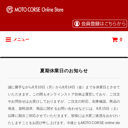
0
メニュー
夏期休業日のお知らせ
誠に勝手ながら8月10日（月）から8月14日（金）までを休業日とさせて
いただきます。この間もオンラインストア自体は運営しており、ご注文
やお問合せはお受けしておりますが、ご注文の対応、在庫確認、商品の
発送、資料請求、商品に関するお問い合わせなどには、8月15日（土）
以降に順次ご対応させていただきます。皆様には大変ご迷惑をおかけい
たしますことをお詫び申し上げます。今後ともMOTO CORSE online sto