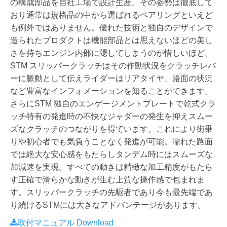
の構成部品を自社工場で設計生産。その姿勢は徹底して
おり通常は規格品の中から選ばれるペアリングといえど
も例外ではありません。優れた技術と独自のデザインで
造られたプロダクトは機能部品とは思えないほどの美し
さを持ちエンジン内部に隠してしまうのが惜しいほど。
STM スリッパークラッチはその作動状況をクラッチレバ
ーに脈動として伝えライダーはリアタイヤ、路面の状況
など豊富なインフォメーションを知ることができます。
さらにSTM 独自のエンゲージメントプレートで乾式クラ
ッチ特有の発進時の不快なジャダーの発生を抑えスムー
ズなクラッチのつながりを得ています。これにより街乗
りや初心者でも気負うことなく発進が可能。濡れた路面
では絶大な安心感をもたらしタンデム時にはスムーズな
加減速を実現。すべての動きは精緻な加工精度がもたら
す正確で滑らかな動きが生む上質な操作感で包まれま
す。スリッパークラッチの先駆者であり今も最先端であ
り続けるSTMには大きなアドバンテージがあります。
取付マニュアル Download