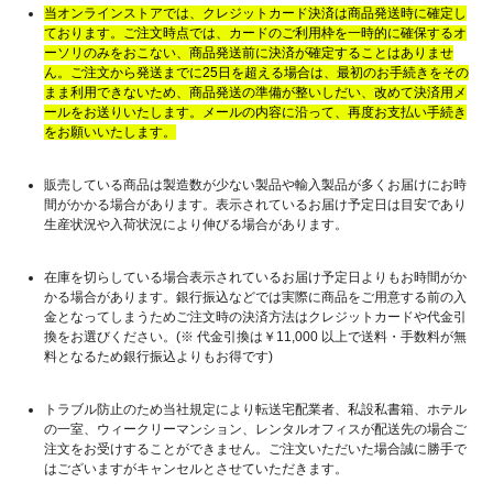
当オンラインストアでは、クレジットカード決済は商品発送時に確定し
ております。ご注文時点では、カードのご利用枠を一時的に確保するオ
ーソリのみをおこない、商品発送前に決済が確定することはありませ
ん。ご注文から発送までに25日を超える場合は、最初のお手続きをその
まま利用できないため、商品発送の準備が整いしだい、改めて決済用メ
ールをお送りいたします。メールの内容に沿って、再度お支払い手続き
をお願いいたします。
販売している商品は製造数が少ない製品や輸入製品が多くお届けにお時
間がかかる場合があります。表示されているお届け予定日は目安であり
生産状況や入荷状況により伸びる場合があります。
在庫を切らしている場合表示されているお届け予定日よりもお時間がか
かる場合があります。銀行振込などでは実際に商品をご用意する前の入
金となってしまうためご注文時の決済方法はクレジットカードや代金引
換をお選びください。(※ 代金引換は￥11,000 以上で送料・手数料が無
料となるため銀行振込よりもお得です)
トラブル防止のため当社規定により転送宅配業者、私設私書箱、ホテル
の一室、ウィークリーマンション、レンタルオフィスが配送先の場合ご
注文をお受けすることができません。ご注文いただいた場合誠に勝手で
はございますがキャンセルとさせていただきます。