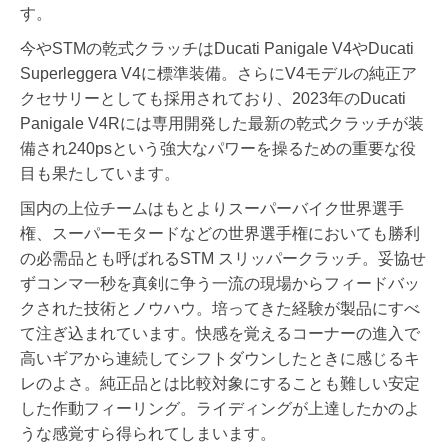
す。
今やSTMの乾式クラッチはDucati Panigale V4やDucati
Superleggera V4に標準装備。さらにV4モデルの純正ア
クセサリーとしても採用されており、2023年のDucati
Panigale V4Rには専用開発した最新の乾式クラッチが装
備され240psという強大なパワーを操るための重要な役
目も果たしています。
国内の上位チームはもとよりスーパーバイク世界選手
権、スーパーモタードなどの世界選手権においても勝利
の必需品とも呼ばれるSTM スリッパークラッチ。妥協せ
ずコンマ一秒を真剣に争う一流の現場からフィードバッ
クされた技術とノウハウ。培ってきた経験が製品にすべ
て注ぎ込まれています。快感を覚えるコーナーの進入で
高いギアから連続してシフトダウンしたときに感じるキ
レのよさ。純正品とは比較対象にすることも難しい安定
した作動フィーリング。ライディングが上達したかのよ
うな感覚すら得られてしまいます。