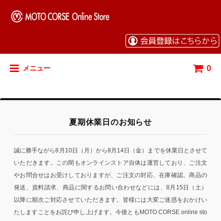
0
メニュー
夏期休業日のお知らせ
誠に勝手ながら8月10日（月）から8月14日（金）までを休業日とさせて
いただきます。この間もオンラインストア自体は運営しており、ご注文
やお問合せはお受けしておりますが、ご注文の対応、在庫確認、商品の
発送、資料請求、商品に関するお問い合わせなどには、8月15日（土）
以降に順次ご対応させていただきます。皆様には大変ご迷惑をおかけい
たしますことをお詫び申し上げます。今後ともMOTO CORSE online sto