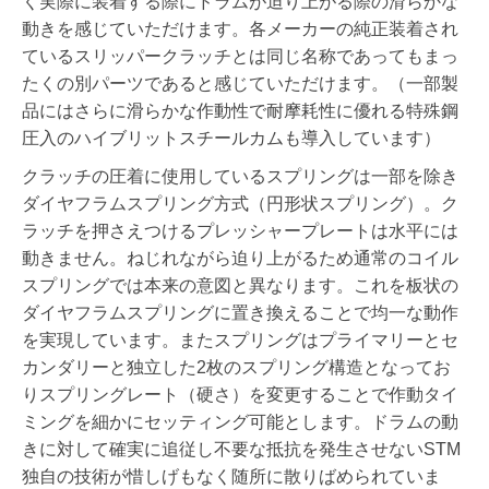
く実際に装着する際にドラムが迫り上がる際の滑らかな
動きを感じていただけます。各メーカーの純正装着され
ているスリッパークラッチとは同じ名称であってもまっ
たくの別パーツであると感じていただけます。（一部製
品にはさらに滑らかな作動性で耐摩耗性に優れる特殊鋼
圧入のハイブリットスチールカムも導入しています）
クラッチの圧着に使用しているスプリングは一部を除き
ダイヤフラムスプリング方式（円形状スプリング）。ク
ラッチを押さえつけるプレッシャープレートは水平には
動きません。ねじれながら迫り上がるため通常のコイル
スプリングでは本来の意図と異なります。これを板状の
ダイヤフラムスプリングに置き換えることで均一な動作
を実現しています。またスプリングはプライマリーとセ
カンダリーと独立した2枚のスプリング構造となってお
りスプリングレート（硬さ）を変更することで作動タイ
ミングを細かにセッティング可能とします。ドラムの動
きに対して確実に追従し不要な抵抗を発生させないSTM
独自の技術が惜しげもなく随所に散りばめられていま