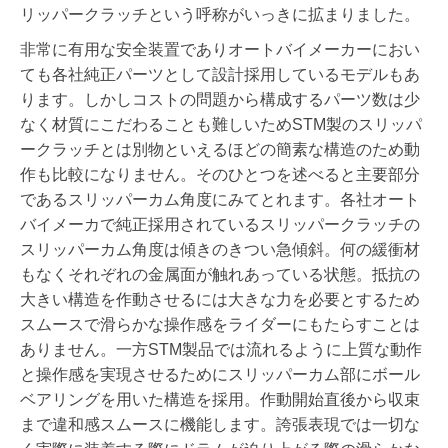
リッパークラッチという呼称がいっきに拡まりました。
非常に有用な安全装置でありオートバイメーカーにおい
ても各社純正パーツとして設計採用しているモデルもあ
ります。しかしコストの問題から構成するパーツ数は少
なく材質にこだわることも難しいためSTM製のスリッパ
ークラッチとは別物といえるほどの簡素な構造のため動
作も比較になりません。そのひとつを述べると主要部分
であるスリッパーカム角度にみてとれます。各社オート
バイメーカで純正採用されているスリッパークラッチの
スリッパーカム角度は傾きのきつい急傾斜。何の緩衝材
もなくそれぞれの金属面が触れあっている状態。抵抗の
大きい構造を作動させるには大きな力を必要とするため
スムースで滑らかな操作感をライダーにもたらすことは
ありません。一方STM製品では流れるように上質な動作
と操作感を実現させるためにスリッパーカム部にボール
ベアリングを用いた構造を採用。作動開始直後から収束
まで違和感スムースに機能します。誇張表現では一切な