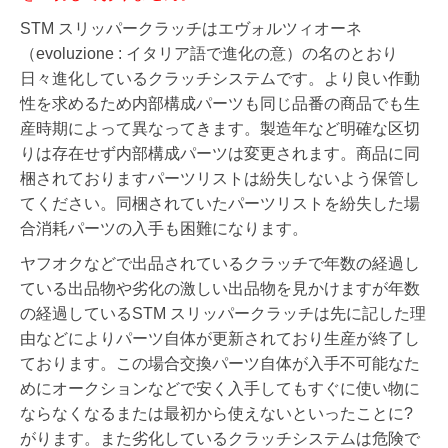
STM スリッパークラッチはエヴォルツィオーネ
（evoluzione : イタリア語で進化の意）の名のとおり
日々進化しているクラッチシステムです。より良い作動
性を求めるため内部構成パーツも同じ品番の商品でも生
産時期によって異なってきます。製造年など明確な区切
りは存在せず内部構成パーツは変更されます。
商品に同
梱されておりますパーツリストは紛失しないよう保管し
てください。同梱されていたパーツリストを紛失した場
合消耗パーツの入手も困難になります。
ヤフオクなどで出品されているクラッチで年数の経過し
ている出品物や劣化の激しい出品物を見かけますが年数
の経過しているSTM スリッパークラッチは先に記した理
由などによりパーツ自体が更新されており生産が終了し
ております。この場合交換パーツ自体が入手不可能なた
めにオークションなどで安く入手してもすぐに使い物に
ならなくなるまたは最初から使えないといったことに?
がります。また劣化しているクラッチシステムは危険で