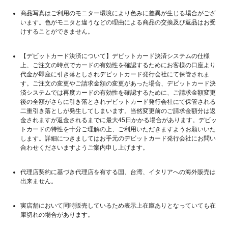
商品写真はご利用のモニター環境により色みに差異が生じる場合がござ
います。色がモニタと違うなどの理由による商品の交換及び返品はお受
けすることができません。
【デビットカード決済について】デビットカード決済システムの仕様
上、ご注文の時点でカードの有効性を確認するためにお客様の口座より
代金が即座に引き落としされデビットカード発行会社にて保管されま
す。ご注文の変更やご請求金額の変更があった場合、デビットカード決
済システムでは再度カードの有効性を確認するために、ご請求金額変更
後の全額がさらに引き落とされデビットカード発行会社にて保管される
二重引き落としが発生してしまいます。当然変更前のご請求金額分は返
金されますが返金されるまでに最大45日かかる場合があります。デビッ
トカードの特性を十分ご理解の上、ご利用いただきますようお願いいた
します。詳細につきましてはお手元のデビットカード発行会社にお問い
合わせくださいますようご案内申し上げます。
代理店契約に基づき代理店を有する国、台湾、イタリアへの海外販売は
出来ません。
実店舗において同時販売しているため表示上在庫ありとなっていても在
庫切れの場合があります。