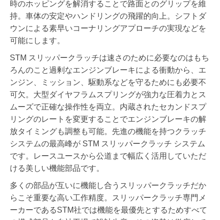
時のホッピングを解消することで路面とのグリップを維
持。車体の安定やハンドリングの飛躍的向上。シフトダ
ウンによる素早いコーナリングアプローチの実現などを
可能にします。
STM スリッパークラッチは速さのために必要なのはもち
ろんのこと過剰なエンジンブレーキによる衝動から、エ
ンジン、ミッション、駆動系などを守るためにも必要不
可欠。大型ダイヤフラムスプリングが強力な圧着力とス
ムーズで正確な操作性を両立。内蔵されたセカンドスプ
リングのレートを変更することでエンジンブレーキの解
放タイミングも調整も可能。先進の機能を持つクラッチ
システムの最高峰が STM スリッパークラッチ システム
です。レースユースから公道まで幅広く活用していただ
ける美しい機能部品です。
多くの部品が互いに機能し合うスリッパークラッチだか
らこそ重要な高い工作精度。スリッパークラッチ専門メ
ーカーであるSTM社では機能を最優先とするためすべて