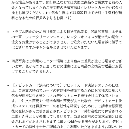
かる場合があります。銀行振込などでは実際に商品をご用意する前の入
金となってしまうためご注文時の決済方法はクレジットカードや代金引
換をお選びください。(※ 代金引換は￥11,000 以上で送料・手数料が無
料となるため銀行振込よりもお得です)
トラブル防止のため当社規定により転送宅配業者、私設私書箱、ホテル
の一室、ウィークリーマンション、レンタルオフィスが配送先の場合ご
注文をお受けすることができません。ご注文いただいた場合誠に勝手で
はございますがキャンセルとさせていただきます。
商品写真はご利用のモニター環境により色みに差異が生じる場合がござ
います。色がモニタと違うなどの理由による商品の交換及び返品はお受
けすることができません。
【デビットカード決済について】デビットカード決済システムの仕様
上、ご注文の時点でカードの有効性を確認するためにお客様の口座より
代金が即座に引き落としされデビットカード発行会社にて保管されま
す。ご注文の変更やご請求金額の変更があった場合、デビットカード決
済システムでは再度カードの有効性を確認するために、ご請求金額変更
後の全額がさらに引き落とされデビットカード発行会社にて保管される
二重引き落としが発生してしまいます。当然変更前のご請求金額分は返
金されますが返金されるまでに最大45日かかる場合があります。デビッ
トカードの特性を十分ご理解の上、ご利用いただきますようお願いいた