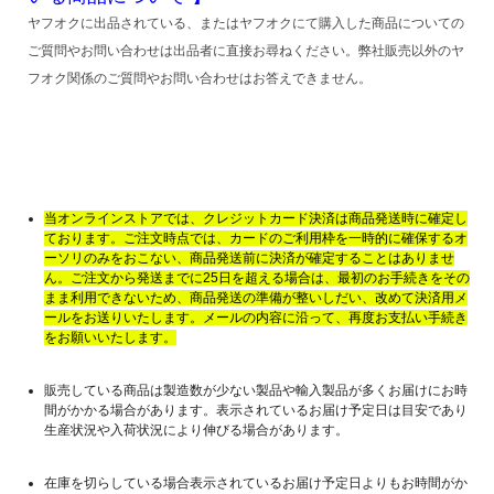
ヤフオクに出品されている、またはヤフオクにて購入した商品についての
ご質問やお問い合わせは出品者に直接お尋ねください。弊社販売以外のヤ
フオク関係のご質問やお問い合わせはお答えできません。
当オンラインストアでは、クレジットカード決済は商品発送時に確定し
ております。ご注文時点では、カードのご利用枠を一時的に確保するオ
ーソリのみをおこない、商品発送前に決済が確定することはありませ
ん。ご注文から発送までに25日を超える場合は、最初のお手続きをその
まま利用できないため、商品発送の準備が整いしだい、改めて決済用メ
ールをお送りいたします。メールの内容に沿って、再度お支払い手続き
をお願いいたします。
販売している商品は製造数が少ない製品や輸入製品が多くお届けにお時
間がかかる場合があります。表示されているお届け予定日は目安であり
生産状況や入荷状況により伸びる場合があります。
在庫を切らしている場合表示されているお届け予定日よりもお時間がか