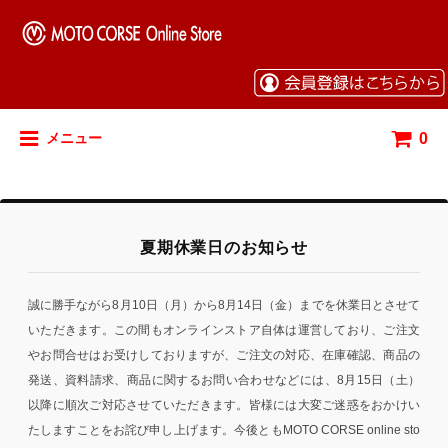
0
メニュー
夏期休業日のお知らせ
誠に勝手ながら8月10日（月）から8月14日（金）までを休業日とさせて
いただきます。この間もオンラインストア自体は運営しており、ご注文
やお問合せはお受けしておりますが、ご注文の対応、在庫確認、商品の
発送、資料請求、商品に関するお問い合わせなどには、8月15日（土）
以降に順次ご対応させていただきます。皆様には大変ご迷惑をおかけい
たしますことをお詫び申し上げます。今後ともMOTO CORSE online sto