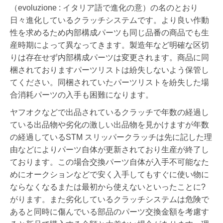
（evoluzione : イタリア語で進化の意）の名のとおり
日々進化しているクラッチシステムです。より良い作動
性を求めるため内部構成パーツも同じ品番の商品でも生
産時期によって異なってきます。製造年など明確な区切
りは存在せず内部構成パーツは変更されます。
商品に同
梱されておりますパーツリストは紛失しないよう保管し
てください。同梱されていたパーツリストを紛失した場
合消耗パーツの入手も困難になります。
ヤフオクなどで出品されているクラッチで年数の経過し
ている出品物や劣化の激しい出品物を見かけますが年数
の経過しているSTM スリッパークラッチは先に記した理
由などによりパーツ自体が更新されており生産が終了し
ております。この場合交換パーツ自体が入手不可能なた
めにオークションなどで安く入手してもすぐに使い物に
ならなくなるまたは最初から使えないといったことに?
がります。また劣化しているクラッチシステムは危険で
あると同時に傷んでいる部品のパーツ交換金額を考慮す