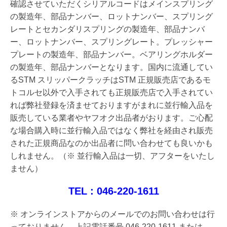
確認させていただくシリアルコードはメインスプリング
の製造年、部品ナンバー、ロットナンバー、スプリング
レートとセカンダリスプリングの製造年、部品ナンバ
ー、ロットナンバー、スプリングレート。プレッシャー
プレートの製造年、部品ナンバー。ベアリングホルダー
の製造年、部品ナンバーとなります。国内に流通してい
るSTM スリッパークラッチはSTM 正規販売店であるモ
トコルセ以外で入手されても正規販売店で入手されてい
れば弊社登録を済ませておりますがまれに
並行輸入品を
販売している業者やヤフオク出品者がおります。ご心配
な場合購入時に並行輸入品ではなく弊社を経由され販売
された正規商品なのか出品者に問い合わせても良いかも
しれません。
（※ 並行輸入品は一切、アフターをいたし
ません）
TEL : 046-220-1611
※ オンラインストアからのメールでのお問い合わせは行
っておりません。上記電話番号 046-220-1611 または