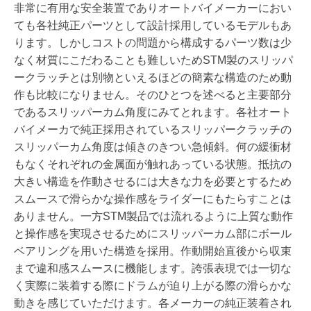
非常に有用な安全装置でありオートバイメーカーにおい
ても各社純正パーツとして設計採用しているモデルもあ
ります。しかしコストの問題から構成するパーツ数は少
なく材質にこだわることも難しいためSTM製のスリッパ
ークラッチとは別物といえるほどの簡素な構造のため動
作も比較になりません。そのひとつを述べると主要部分
であるスリッパーカム角度にみてとれます。各社オート
バイメーカで純正採用されているスリッパークラッチの
スリッパーカム角度は傾きのきつい急傾斜。何の緩衝材
もなくそれぞれの金属面が触れあっている状態。抵抗の
大きい構造を作動させるには大きな力を必要とするため
スムースで滑らかな操作感をライダーにもたらすことは
ありません。一方STM製品では流れるように上質な動作
と操作感を実現させるためにスリッパーカム部にボール
ベアリングを用いた構造を採用。作動開始直後から収束
まで違和感スムースに機能します。誇張表現では一切な
く実際に装着する際にドラムが迫り上がる際の滑らかな
動きを感じていただけます。各メーカーの純正装着され