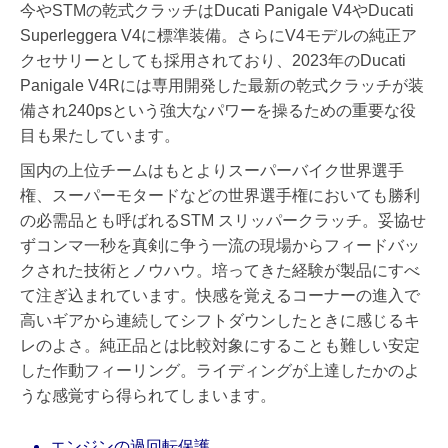
今やSTMの乾式クラッチはDucati Panigale V4やDucati
Superleggera V4に標準装備。さらにV4モデルの純正ア
クセサリーとしても採用されており、2023年のDucati
Panigale V4Rには専用開発した最新の乾式クラッチが装
備され240psという強大なパワーを操るための重要な役
目も果たしています。
国内の上位チームはもとよりスーパーバイク世界選手
権、スーパーモタードなどの世界選手権においても勝利
の必需品とも呼ばれるSTM スリッパークラッチ。妥協せ
ずコンマ一秒を真剣に争う一流の現場からフィードバッ
クされた技術とノウハウ。培ってきた経験が製品にすべ
て注ぎ込まれています。快感を覚えるコーナーの進入で
高いギアから連続してシフトダウンしたときに感じるキ
レのよさ。純正品とは比較対象にすることも難しい安定
した作動フィーリング。ライディングが上達したかのよ
うな感覚すら得られてしまいます。
エンジンの過回転保護。