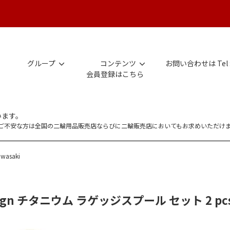
グループ
コンテンツ
お問い合わせは Tel 
会員登録はこちら
います。
にご不安な方は全国の二輪用品販売店ならびに二輪販売店においてもお求めいただけ
wasaki
sign チタニウム ラゲッジスプール セット 2 pcs fo