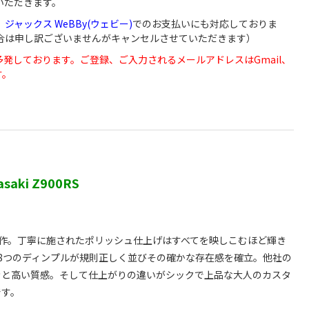
いただきます。
、
ジャックス WeBBy(ウェビー)
でのお支払いにも対応しておりま
い場合は申し訳ございませんがキャンセルさせていただきます）
が届かないなど多発しております。ご登録、ご入力されるメールアドレスはGmail、
す。
aki Z900RS
タニウムで製作。丁寧に施されたポリッシュ仕上げはすべてを映しこむほど輝き
ゴと8つのディンプルが規則正しく並びその確かな存在感を確立。他社の
きと高い質感。そして仕上がりの違いがシックで上品な大人のカスタ
です。