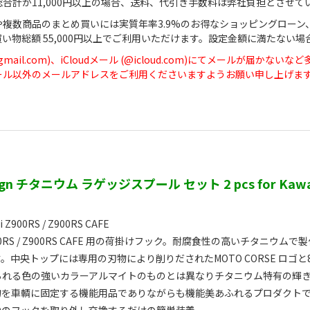
合計が11,000円以上の場合、送料、代引き手数料は弊社負担とさせて
や複数商品のまとめ買いには実質年率3.9%のお得なショッピングローン
買い物総額 55,000円以上でご利用いただけます。設定金額に満たな
(@gmail.com)、iCloudメール (@icloud.com)にてメール
dメール以外のメールアドレスをご利用くださいますようお願い申し上げま
sign チタニウム ラゲッジスプール セット 2 pcs for Kawas
i Z900RS / Z900RS CAFE
 Z900RS / Z900RS CAFE 用の荷掛けフック。耐腐食性の高いチ
。中央トップには専用の刃物により削りだされたMOTO CORSE ロ
られる色の強いカラーアルマイトのものとは異なりチタニウム特有の輝
物を車輌に固定する機能用品でありながらも機能美あふれるプロダクト