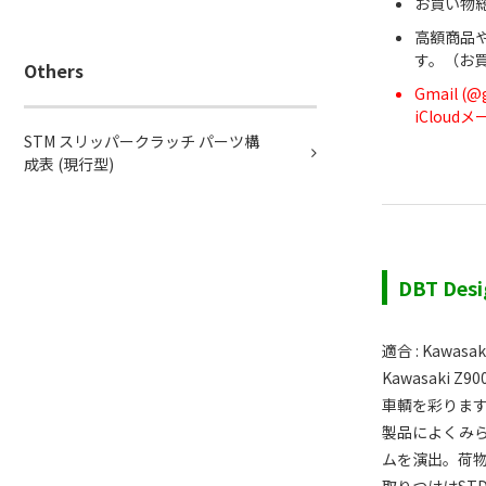
お買い物総
高額商品
す。（お
Others
Gmail 
iClou
STM スリッパークラッチ パーツ構
成表 (現行型)
DBT De
適合 : Kawasak
Kawasaki
車輌を彩ります
製品によくみ
ムを演出。荷