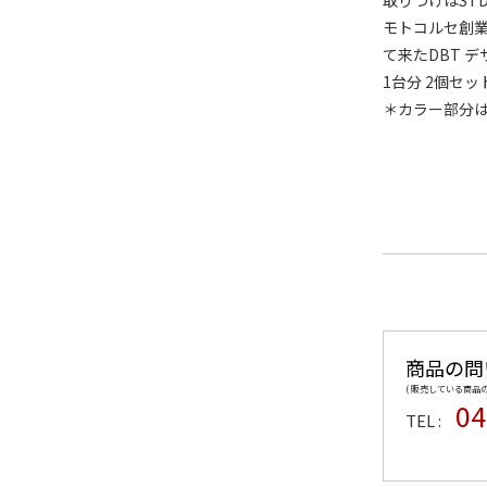
取りつけはST
モトコルセ創業
て来たDBT デ
1台分 2個セッ
＊カラー部分
商品の問
( 販売している商
04
TEL :