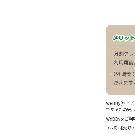
WeBBy(ウ
であるため安心
WeBByをご
（お買い物総額 