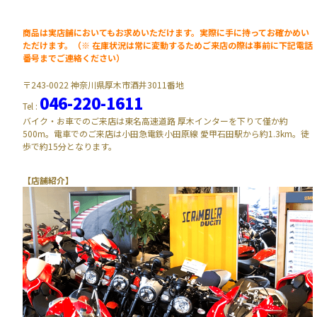
商品は実店舗においてもお求めいただけます。実際に手に持ってお確かめい
ただけます。（※ 在庫状況は常に変動するためご来店の際は事前に下記電話
番号までご連絡ください）
〒243-0022 神奈川県厚木市酒井3011番地
046-220-1611
Tel :
バイク・お車でのご来店は東名高速道路 厚木インターを下りて僅か約
500m。電車でのご来店は小田急電鉄小田原線 愛甲石田駅から約1.3km。徒
歩で約15分となります。
【店舗紹介】