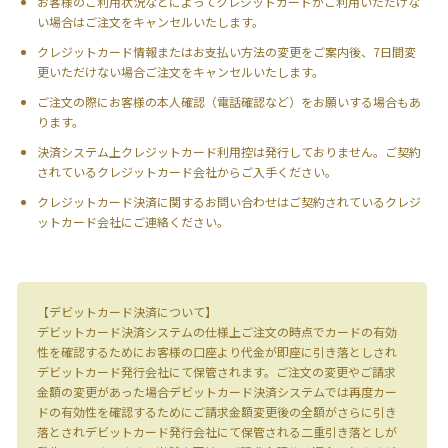
お客様のご利用状況などによってクレジットカードがご利用いただけな
い場合はご注文をキャンセルいたします。
クレジットカード情報またはお支払い方法の変更をご案内後、7日間変
更いただけない場合ご注文をキャンセルいたします。
ご注文の際にお客様の本人確認（電話確認など）をお願いする場合もあ
ります。
決済システム上クレジットカード利用控は発行しておりません。ご契約
されているクレジットカード会社からご入手ください。
クレジットカード決済に関するお問い合わせはご契約されているクレジ
ットカード会社にご連絡ください。
【デビットカード決済について】
デビットカード決済システムの仕様上ご注文の時点でカードの有効
性を確認するためにお客様の口座より代金が即座に引き落としされ
デビットカード発行会社にて保管されます。ご注文の変更やご請求
金額の変更があった場合デビットカード決済システムでは再度カー
ドの有効性を確認するためにご請求金額変更後の全額がさらに引き
落とされデビットカード発行会社にて保管される二重引き落としが