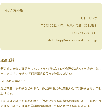
返品送付先
モトコルセ
〒243-0022 神奈川県厚木市酒井3011番地
Tel : 046-220-1611
Mail : shop@motocorse.shop-pro.jp
返品送料
発送前に充分に確認をしておりますが製品不良や誤発送があった場合、誠に
申し訳ございませんが下記電話番号まで連絡ください。
Tel : 046-220-1611
製品不良、誤発送などの場合、返品送料は弊社着払いにて発送をお願い申し
上げます。
上記以外の場合や製品不良とご返品いただいた製品の確認によって製品不良
ではない場合には返品送料はお客様のご負担とさせていただきます。