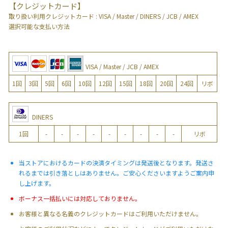
【クレジットカード】
取り扱い利用クレジットカード : VISA / Master / DINERS / JCB / AMEX
選択可能な支払い方法
VISA / Master / JCB / AMEX
1回
3回
5回
6回
10回
12回
15回
18回
20回
24回
リボ
DINERS
1回
-
-
-
-
-
-
-
-
-
リボ
当ストアにおけるカードの決済タイミングは発送後となります。発送さ
れるまでは引き落としはありません。ご安心くださいますようご案内申
し上げます。
ボーナス一括払いには対応しておりません。
お客様と異なる名義のクレジットカードはご利用いただけません。