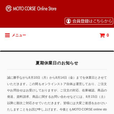
0
メニュー
夏期休業日のお知らせ
誠に勝手ながら8月10日（月）から8月14日（金）までを休業日とさせて
いただきます。この間もオンラインストア自体は運営しており、ご注文
やお問合せはお受けしておりますが、ご注文の対応、在庫確認、商品の
発送、資料請求、商品に関するお問い合わせなどには、8月15日（土）
以降に順次ご対応させていただきます。皆様には大変ご迷惑をおかけい
たしますことをお詫び申し上げます。今後ともMOTO CORSE online sto