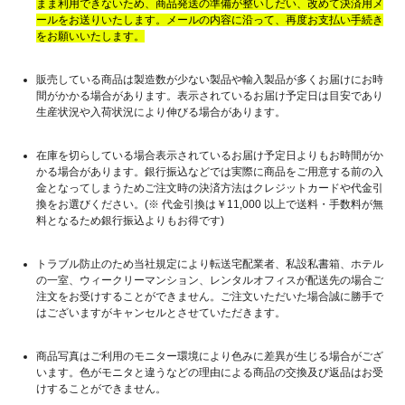
まま利用できないため、商品発送の準備が整いしだい、改めて決済用メ
ールをお送りいたします。メールの内容に沿って、再度お支払い手続き
をお願いいたします。
販売している商品は製造数が少ない製品や輸入製品が多くお届けにお時
間がかかる場合があります。表示されているお届け予定日は目安であり
生産状況や入荷状況により伸びる場合があります。
在庫を切らしている場合表示されているお届け予定日よりもお時間がか
かる場合があります。銀行振込などでは実際に商品をご用意する前の入
金となってしまうためご注文時の決済方法はクレジットカードや代金引
換をお選びください。(※ 代金引換は￥11,000 以上で送料・手数料が無
料となるため銀行振込よりもお得です)
トラブル防止のため当社規定により転送宅配業者、私設私書箱、ホテル
の一室、ウィークリーマンション、レンタルオフィスが配送先の場合ご
注文をお受けすることができません。ご注文いただいた場合誠に勝手で
はございますがキャンセルとさせていただきます。
商品写真はご利用のモニター環境により色みに差異が生じる場合がござ
います。色がモニタと違うなどの理由による商品の交換及び返品はお受
けすることができません。