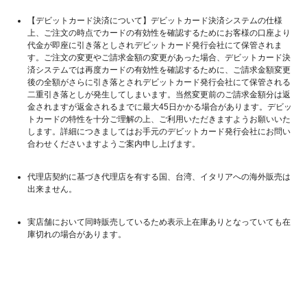
【デビットカード決済について】デビットカード決済システムの仕様
上、ご注文の時点でカードの有効性を確認するためにお客様の口座より
代金が即座に引き落としされデビットカード発行会社にて保管されま
す。ご注文の変更やご請求金額の変更があった場合、デビットカード決
済システムでは再度カードの有効性を確認するために、ご請求金額変更
後の全額がさらに引き落とされデビットカード発行会社にて保管される
二重引き落としが発生してしまいます。当然変更前のご請求金額分は返
金されますが返金されるまでに最大45日かかる場合があります。デビッ
トカードの特性を十分ご理解の上、ご利用いただきますようお願いいた
します。詳細につきましてはお手元のデビットカード発行会社にお問い
合わせくださいますようご案内申し上げます。
代理店契約に基づき代理店を有する国、台湾、イタリアへの海外販売は
出来ません。
実店舗において同時販売しているため表示上在庫ありとなっていても在
庫切れの場合があります。