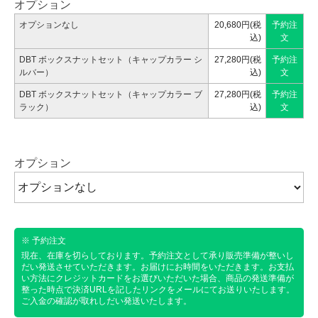
オプション
オプションなし
20,680円(税
予約注
込)
文
DBT ボックスナットセット（キャップカラー シ
27,280円(税
予約注
ルバー）
込)
文
DBT ボックスナットセット（キャップカラー ブ
27,280円(税
予約注
ラック）
込)
文
オプション
※ 予約注文
現在、在庫を切らしております。予約注文として承り販売準備が整いし
だい発送させていただきます。お届けにお時間をいただきます。お支払
い方法にクレジットカードをお選びいただいた場合、商品の発送準備が
整った時点で決済URLを記したリンクをメールにてお送りいたします。
ご入金の確認が取れしだい発送いたします。