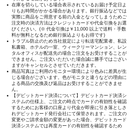
在庫を切らしている場合表示されているお届け予定日よ
りもお時間がかかる場合があります。銀行振込などでは
実際に商品をご用意する前の入金となってしまうためご
注文時の決済方法はクレジットカードや代金引換をお選
びください。(※ 代金引換は￥11,000 以上で送料・手数
料が無料となるため銀行振込よりもお得です)
トラブル防止のため当社規定により転送宅配業者、私設
私書箱、ホテルの一室、ウィークリーマンション、レン
タルオフィスが配送先の場合ご注文をお受けすることが
できません。ご注文いただいた場合誠に勝手ではござい
ますがキャンセルとさせていただきます。
商品写真はご利用のモニター環境により色みに差異が生
じる場合がございます。色がモニタと違うなどの理由に
よる商品の交換及び返品はお受けすることができませ
ん。
【デビットカード決済について】デビットカード決済シ
ステムの仕様上、ご注文の時点でカードの有効性を確認
するためにお客様の口座より代金が即座に引き落としさ
れデビットカード発行会社にて保管されます。ご注文の
変更やご請求金額の変更があった場合、デビットカード
決済システムでは再度カードの有効性を確認するため