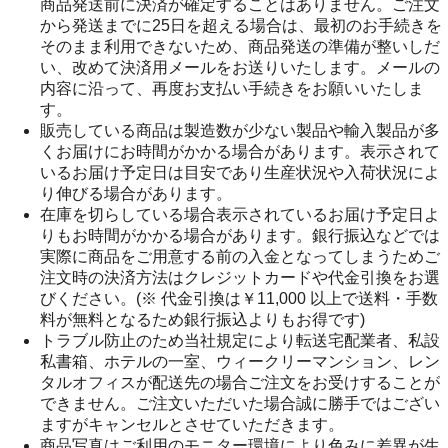
商品発送前に決済が確定することはありません。ご注文
から発送までに25日を超える場合は、最初のお手続きを
そのまま利用できないため、商品発送の準備が整いしだ
い、改めて決済用メールをお送りいたします。メールの
内容に沿って、再度お支払い手続きをお願いいたしま
す。
販売している商品は製造数が少ない製品や輸入製品が多
くお届けにお時間がかかる場合があります。表示されて
いるお届け予定日は目安であり生産状況や入荷状況によ
り伸びる場合があります。
在庫を切らしている場合表示されているお届け予定日よ
りもお時間がかかる場合があります。銀行振込などでは
実際に商品をご用意する前の入金となってしまうためご
注文時の決済方法はクレジットカードや代金引換をお選
びください。(※ 代金引換は￥11,000 以上で送料・手数
料が無料となるため銀行振込よりもお得です)
トラブル防止のため当社規定により転送宅配業者、私設
私書箱、ホテルの一室、ウィークリーマンション、レン
タルオフィスが配送先の場合ご注文をお受けすることが
できません。ご注文いただいた場合誠に勝手ではござい
ますがキャンセルとさせていただきます。
商品写真はご利用のモニター環境により色みに差異が生