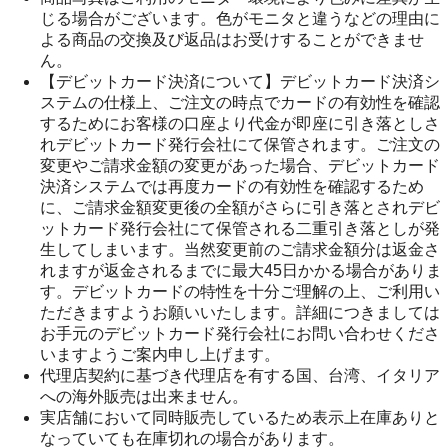
じる場合がございます。色がモニタと違うなどの理由に
よる商品の交換及び返品はお受けすることができませ
ん。
【デビットカード決済について】デビットカード決済シ
ステムの仕様上、ご注文の時点でカードの有効性を確認
するためにお客様の口座より代金が即座に引き落としさ
れデビットカード発行会社にて保管されます。ご注文の
変更やご請求金額の変更があった場合、デビットカード
決済システムでは再度カードの有効性を確認するため
に、ご請求金額変更後の全額がさらに引き落とされデビ
ットカード発行会社にて保管される二重引き落としが発
生してしまいます。当然変更前のご請求金額分は返金さ
れますが返金されるまでに最大45日かかる場合がありま
す。デビットカードの特性を十分ご理解の上、ご利用い
ただきますようお願いいたします。詳細につきましては
お手元のデビットカード発行会社にお問い合わせくださ
いますようご案内申し上げます。
代理店契約に基づき代理店を有する国、台湾、イタリア
への海外販売は出来ません。
実店舗において同時販売しているため表示上在庫ありと
なっていても在庫切れの場合があります。