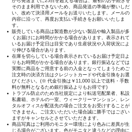
から発送までに25日を超える場合は、最初のお手続きを
そのまま利用できないため、商品発送の準備が整いしだ
い、改めて決済用メールをお送りいたします。メールの
内容に沿って、再度お支払い手続きをお願いいたしま
す。
販売している商品は製造数が少ない製品や輸入製品が多
くお届けにお時間がかかる場合があります。表示されて
いるお届け予定日は目安であり生産状況や入荷状況によ
り伸びる場合があります。
在庫を切らしている場合表示されているお届け予定日よ
りもお時間がかかる場合があります。銀行振込などでは
実際に商品をご用意する前の入金となってしまうためご
注文時の決済方法はクレジットカードや代金引換をお選
びください。(※ 代金引換は￥11,000 以上で送料・手数
料が無料となるため銀行振込よりもお得です)
トラブル防止のため当社規定により転送宅配業者、私設
私書箱、ホテルの一室、ウィークリーマンション、レン
タルオフィスが配送先の場合ご注文をお受けすることが
できません。ご注文いただいた場合誠に勝手ではござい
ますがキャンセルとさせていただきます。
商品写真はご利用のモニター環境により色みに差異が生
じる場合がございます。色がモニタと違うなどの理由に