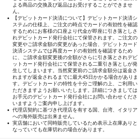
よる商品の交換及び返品はお受けすることができませ
ん。
【デビットカード決済について】デビットカード決済シ
ステムの仕様上、ご注文の時点でカードの有効性を確認
するためにお客様の口座より代金が即座に引き落としさ
れデビットカード発行会社にて保管されます。ご注文の
変更やご請求金額の変更があった場合、デビットカード
決済システムでは再度カードの有効性を確認するため
に、ご請求金額変更後の全額がさらに引き落とされデビ
ットカード発行会社にて保管される二重引き落としが発
生してしまいます。当然変更前のご請求金額分は返金さ
れますが返金されるまでに最大45日かかる場合がありま
す。デビットカードの特性を十分ご理解の上、ご利用い
ただきますようお願いいたします。詳細につきましては
お手元のデビットカード発行会社にお問い合わせくださ
いますようご案内申し上げます。
代理店契約に基づき代理店を有する国、台湾、イタリア
への海外販売は出来ません。
実店舗において同時販売しているため表示上在庫ありと
なっていても在庫切れの場合があります。