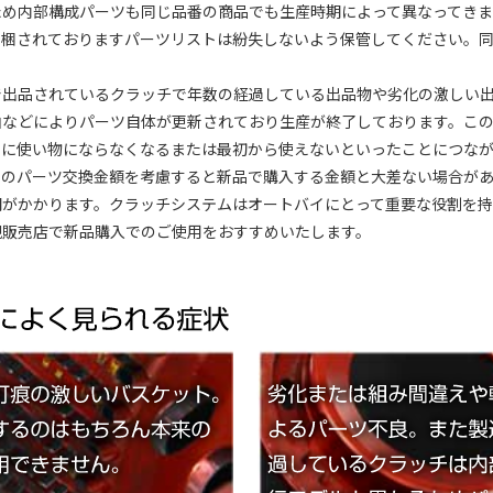
ため内部構成パーツも同じ品番の商品でも生産時期によって異なってき
同梱されておりますパーツリストは紛失しないよう保管してください。
出品されているクラッチで年数の経過している出品物や劣化の激しい出
由などによりパーツ自体が更新されており生産が終了しております。こ
ぐに使い物にならなくなるまたは最初から使えないといったことにつな
品のパーツ交換金額を考慮すると新品で購入する金額と大差ない場合が
がかかります。クラッチシステムはオートバイにとって重要な役割を持
規販売店で新品購入でのご使用をおすすめいたします。