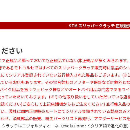
STM スリッパークラッチ 正規販
ください
などで正規品と謳っておいても正規品ではない非正規品が多くみられます
売店であるモトコルセではすべてのスリッパークラッチ販売時に製品の
にてシリアル登録されていない並行輸入された製品もございます。(※
れているお店もあります。その場合弊社のアフターや保証など対象外と
 バイク用品を扱うウェビック様などやオートバイ用品専門店であるラ
扱っていただいております。(※その他取り扱いをしていただいている店
認ください)ご安心して上記店舗様からもご注文ください) 並行輸入品
さい。弊社は国内正規販売ルートにてシリアル登録されている製品のみ
合わせ、消耗部品の販売、紛失パーツリスト再発行、アフターサービス
パークラッチはエヴォルツィオーネ（evoluzione : イタリア語で