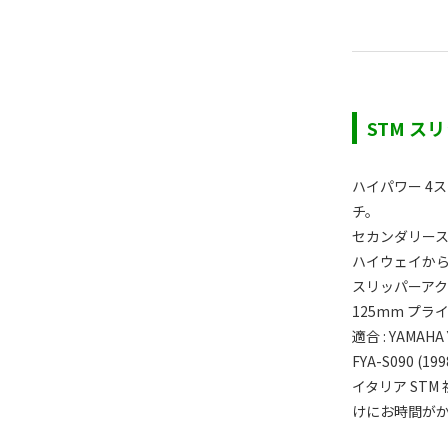
STM スリ
ハイパワー 4
チ。
セカンダリー
ハイウェイか
スリッパーア
125mm プラ
適合 : YAMAHA 
FYA-S090 (199
イタリア ST
けにお時間が