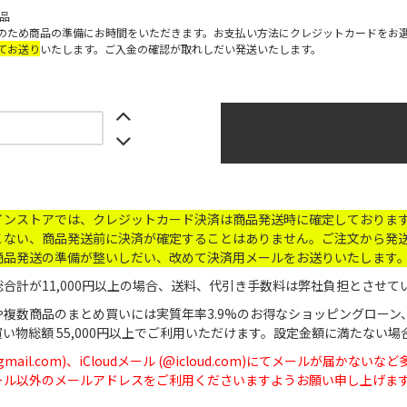
商品
のため商品の準備にお時間をいただきます。お支払い方法にクレジットカードをお
てお送り
いたします。ご入金の確認が取れしだい発送いたします。
インストアでは、クレジットカード決済は商品発送時に確定しておりま
こない、商品発送前に決済が確定することはありません。ご注文から発送
商品発送の準備が整いしだい、改めて決済用メールをお送りいたします
合計が11,000円以上の場合、送料、代引き手数料は弊社負担とさせて
や複数商品のまとめ買いには実質年率3.9%のお得なショッピングローン
買い物総額 55,000円以上でご利用いただけます。設定金額に満たな
(@gmail.com)、iCloudメール (@icloud.com)にてメール
dメール以外のメールアドレスをご利用くださいますようお願い申し上げま