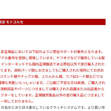
売店 モトコルセ
。非正規品においては下記のように弊社サポート対象外となります。
シリアル番号を登録し管理しています。ヤフオクなどで販売している製
1 インターネットでも国内正規販店である弊社以外で並行輸入された
なります。消耗パーツ類におきましてもご購入された場所にてお求め
イコランド様やナップス様、２りんかん様、ラフ&ロード様などでは
舗様も多数いらっしゃいます。ご心配ご不安な方は直接、ご購入され
の消耗部品やパーツにつきましては購入された店舗または出品者から
アフターをしています。正規販売製品以外の並行輸入品につきまして
を一切しておりません。
進化の意）の名のとおり日々進化しているクラッチシステムです。より良い作