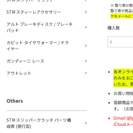
※ 取り寄せ
取り寄せ商品
STM スティーレアクセサリー
クをメールに
アルト ブレーキディスク / ブレーキ
購入数
パッド
カピット タイヤウォーマー / ドラ
イヤー
ガンディーニ レース
当オンラ
アウトレット
のみをお
いため、
お買い物総
Others
高額商品
す。（お
Gmail 
STM スリッパークラッチ パーツ構
iClou
成表 (現行型)