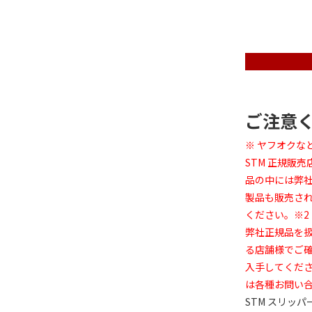
ご注意
※ ヤフオク
STM 正規販
品の中には弊社
製品も販売さ
ください。※2
弊社正規品を
る店舗様でご確
入手してくだ
は各種お問い
STM スリッ