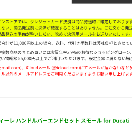
インストアでは、クレジットカード決済は商品発送時に確定しておりま
こない、商品発送前に決済が確定することはありません。ご注文から発送
商品発送の準備が整いしだい、改めて決済用メールをお送りいたします
合計が11,000円以上の場合、送料、代引き手数料は弊社負担とさせて
や複数商品のまとめ買いには実質年率3.9%のお得なショッピングローン
買い物総額 55,000円以上でご利用いただけます。設定金額に満たな
(@gmail.com)、iCloudメール (@icloud.com)にてメール
dメール以外のメールアドレスをご利用くださいますようお願い申し上げま
ティーレ ハンドルバーエンドセット スモール for Ducati