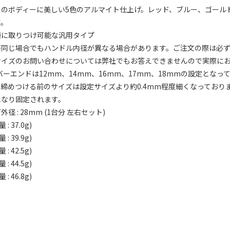
しのボディーに美しい5色のアルマイト仕上げ。レッド、ブルー、ゴール
す。
種に取りつけ可能な汎用タイプ
が同じ場合でもハンドル内径が異なる場合があります。ご注文の際は必ず
サイズのお問い合わせについては弊社でもお答えできませんので実際にお
ルバーエンドは12mm、14mm、16mm、17mm、18mmの設定と
締めつける前のサイズは設定サイズより約0.4mm程度細くなってお
になり固定されます。
径 : 28mm (1台分 左右セット)
: 37.0g)
: 39.9g)
: 42.5g)
: 44.5g)
: 46.8g)