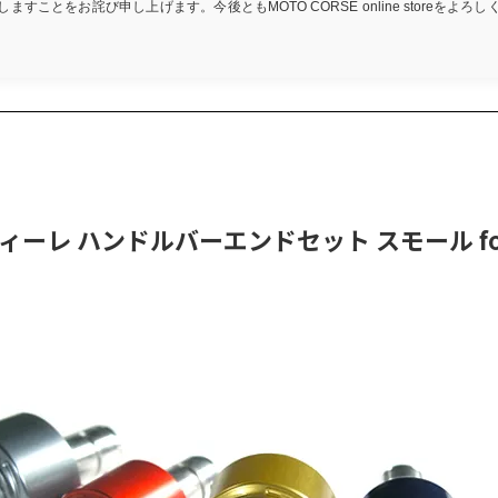
ますことをお詫び申し上げます。今後ともMOTO CORSE online storeをよろ
ティーレ ハンドルバーエンドセット スモール for 