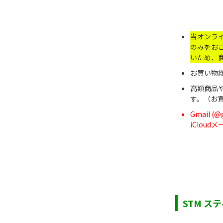
当オンラ
のみをお
いため、
お買い物総
高額商品
す。（お
Gmail 
iClou
STM ス