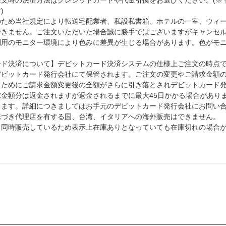
)
のため当社規定により転送宅配業者、私設私書箱、ホテルの一室、ウィ
できません。ご注文いただいた場合誠に勝手ではございますがキャンセ
利用のモニター環境により色みに差異が生じる場合があります。色がモ
ード決済について】デビットカード決済システムの仕様上ご注文の時点
デビットカード発行会社にて保管されます。ご注文の変更やご請求金額
るためにご請求金額変更後の全額がさらに引き落とされデビットカード
求金額分は返金されますが返金されるまでに最大45日かかる場合があり
します。詳細につきましてはお手元のデビットカード発行会社にお問い
基づき代理店を有する国、台湾、イタリアへの海外販売はできません。
て同時販売しているため表示上在庫ありとなっていても在庫切れの場合