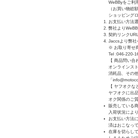
WeBByをご
（お買い物総額
ショッピングロ
お支払い方法選
弊社よりWeB
契約リンクUR
Jaccsより
※ お取り寄
Tel :046-220-1
【 商品問い合
オンラインス
消耗品、その他の
「info@m
【 ヤフオクな
ヤフオクに出
オク関係のご
販売している
入荷状況によ
お支払い方法
済はおこなっ
在庫を切らし
しまうためご注