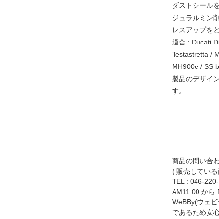
ダストシール
ジュラルミン
レスアップを
適合 : Ducati Dia
Testastretta /
MH900e / SS bi
製品のデザイ
す。
商品の問い合
( 販売してい
TEL :
046-220
AM11:00 から
WeBBy(ウ
であるため安心