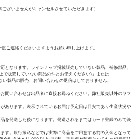
し訳ございませんがキャンセルさせていただきます）
一度ご連絡くださいますようお願い申し上げます。
対応となります。ラインナップ掲載販売していない製品、補修部品、
ンライン上で販売していない商品の件とお伝えください)」または
されていない製品の販売、お問い合わせの返信はしておりません。
やお問い合わせは出品者に直接お尋ねください。弊社販売以外のヤフ
合があります。表示されているお届け予定日は目安であり生産状況や
商品を発送した後になります。発送されるまではカード登録のみで決
ります。銀行振込などでは実際に商品をご用意する前の入金となって
金引換は￥11,000 以上で送料・手数料が無料となるため銀行振込