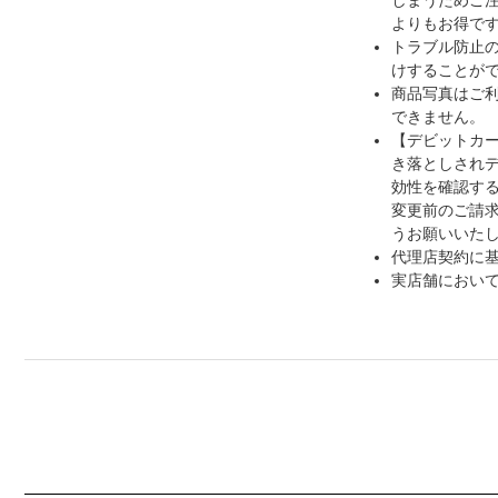
よりもお得です
トラブル防止
けすることが
商品写真はご
できません。
【デビットカ
き落としされ
効性を確認す
変更前のご請
うお願いいた
代理店契約に
実店舗におい