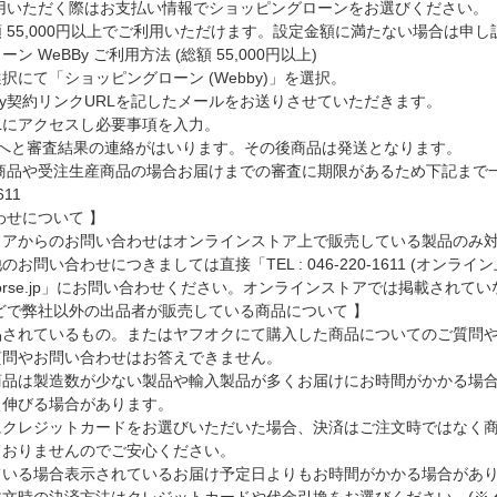
利用いただく際はお支払い情報でショッピングローンをお選びください。
 55,000円以上でご利用いただけます。設定金額に満たない場合は申
ーン WeBBy ご利用方法
(総額 55,000円以上)
択にて「ショッピングローン (Webby)」を選択。
By契約リンクURLを記したメールをお送りさせていただきます。
Lにアクセスし必要事項を入力。
弊社へと審査結果の連絡がはいります。その後商品は発送となります。
せ商品や受注生産商品の場合お届けまでの審査に期限があるため下記まで
611
わせについて 】
トアからのお問い合わせはオンラインストア上で販売している製品のみ
お問い合わせにつきましては直接「TEL : 046-220-1611 (オ
otocorse.jp」にお問い合わせください。オンラインストアでは掲載
どで弊社以外の出品者が販売している商品について 】
品されているもの。またはヤフオクにて購入した商品についてのご質問
質問やお問い合わせはお答えできません。
商品は製造数が少ない製品や輸入製品が多くお届けにお時間がかかる場
り伸びる場合があります。
にクレジットカードをお選びいただいた場合、決済はご注文時ではなく
ておりませんのでご安心ください。
ている場合表示されているお届け予定日よりもお時間がかかる場合があ
文時の決済方法はクレジットカードや代金引換をお選びください。(※ 代