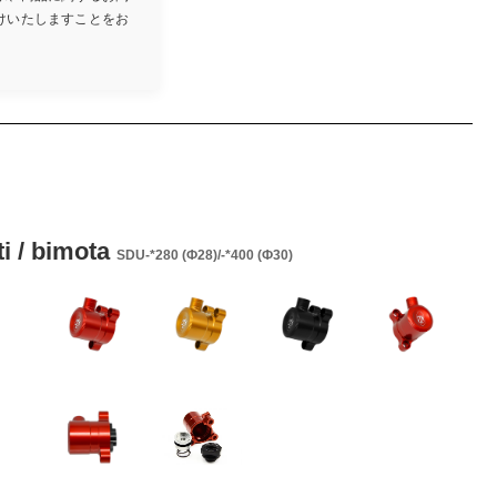
けいたしますことをお
 bimota
SDU-*280 (Ф28)/-*400 (Ф30)