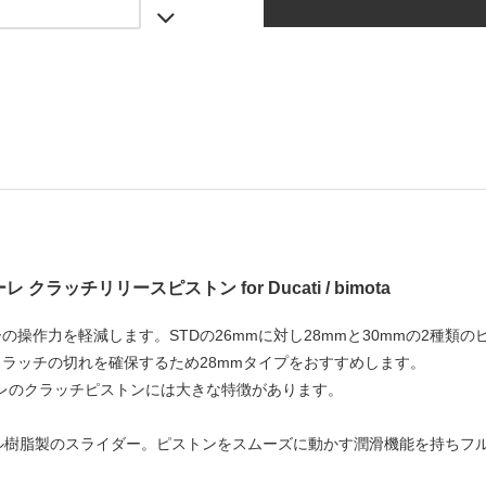
レ クラッチリリースピストン for Ducati / bimota
の操作力を軽減します。STDの26mmに対し28mmと30mmの2種
ラッチの切れを確保するため28mmタイプをおすすめします。
ーレのクラッチピストンには大きな特徴があります。
ナル樹脂製のスライダー。ピストンをスムーズに動かす潤滑機能を持ちフ