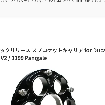
ますことをお詫び申し上げます。今後ともMOTO CORSE online storeをよろ
クリリース スプロケットキャリア for Ducati Stree
 V2 / 1199 Panigale