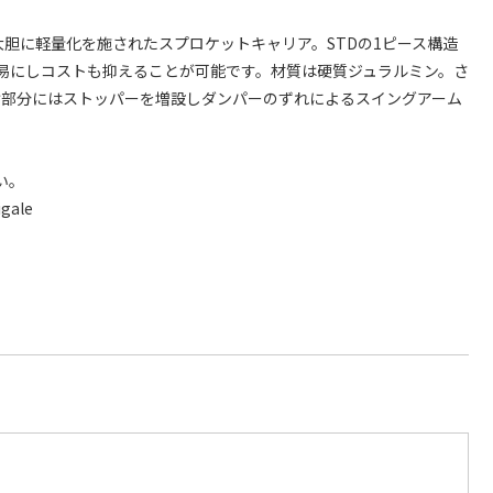
大胆に軽量化を施されたスプロケットキャリア。STDの1ピース構造
易にしコストも抑えることが可能です。材質は硬質ジュラルミン。さ
け部分にはストッパーを増設しダンパーのずれによるスイングアーム
い。
igale