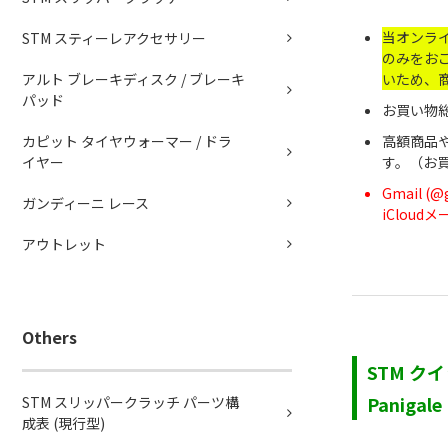
当オンラ
STM スティーレアクセサリー
のみをお
アルト ブレーキディスク / ブレーキ
いため、
パッド
お買い物総
カピット タイヤウォーマー / ドラ
高額商品
イヤー
す。（お
Gmail 
ガンディーニ レース
iClou
アウトレット
Others
STM クイッ
Panigale
STM スリッパークラッチ パーツ構
成表 (現行型)