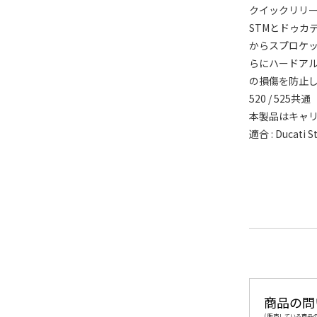
クイックリリー
STMとドゥカ
からスプロケ
らにハードア
の損傷を防止
520 / 525共通
本製品はキャリ
適合 : Ducati St
商品の問
( 販売している商