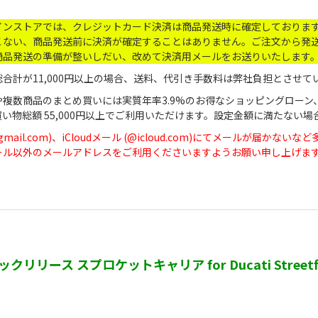
インストアでは、クレジットカード決済は商品発送時に確定しておりま
こない、商品発送前に決済が確定することはありません。ご注文から発送
商品発送の準備が整いしだい、改めて決済用メールをお送りいたします
合計が11,000円以上の場合、送料、代引き手数料は弊社負担とさせて
や複数商品のまとめ買いには実質年率3.9%のお得なショッピングローン
買い物総額 55,000円以上でご利用いただけます。設定金額に満たな
(@gmail.com)、iCloudメール (@icloud.com)にてメール
dメール以外のメールアドレスをご利用くださいますようお願い申し上げま
クリリース スプロケットキャリア for Ducati Streetfighter V