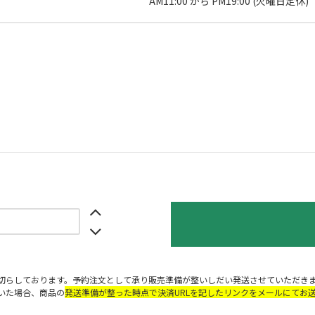
AM11:00 から PM19:00 (火曜日定休)
切らしております。予約注文として承り販売準備が整いしだい発送させていただき
いた場合、商品の
発送準備が整った時点で決済URLを記したリンクをメールにてお