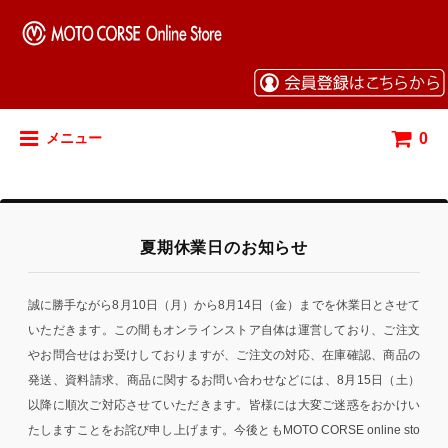
0
メニュー
夏期休業日のお知らせ
誠に勝手ながら8月10日（月）から8月14日（金）までを休業日とさせて
いただきます。この間もオンラインストア自体は運営しており、ご注文
やお問合せはお受けしておりますが、ご注文の対応、在庫確認、商品の
発送、資料請求、商品に関するお問い合わせなどには、8月15日（土）
以降に順次ご対応させていただきます。皆様には大変ご迷惑をおかけい
たしますことをお詫び申し上げます。今後ともMOTO CORSE online sto