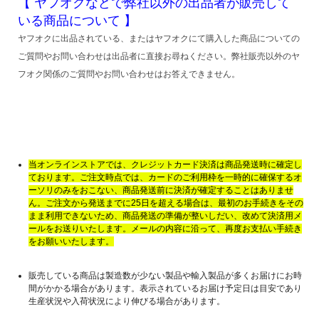
【 ヤフオクなどで弊社以外の出品者が販売して
いる商品について 】
ヤフオクに出品されている、またはヤフオクにて購入した商品についての
ご質問やお問い合わせは出品者に直接お尋ねください。弊社販売以外のヤ
フオク関係のご質問やお問い合わせはお答えできません。
当オンラインストアでは、クレジットカード決済は商品発送時に確定し
ております。ご注文時点では、カードのご利用枠を一時的に確保するオ
ーソリのみをおこない、商品発送前に決済が確定することはありませ
ん。ご注文から発送までに25日を超える場合は、最初のお手続きをその
まま利用できないため、商品発送の準備が整いしだい、改めて決済用メ
ールをお送りいたします。メールの内容に沿って、再度お支払い手続き
をお願いいたします。
販売している商品は製造数が少ない製品や輸入製品が多くお届けにお時
間がかかる場合があります。表示されているお届け予定日は目安であり
生産状況や入荷状況により伸びる場合があります。