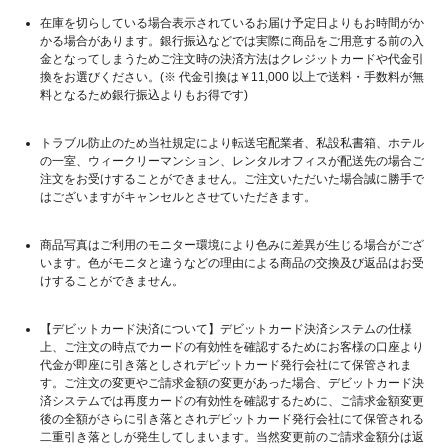
在庫を切らしている場合表示されているお届け予定日よりもお時間がか
かる場合があります。銀行振込などでは実際に商品をご用意する前の入
金となってしまうためご注文時の決済方法はクレジットカードや代金引
換をお選びください。(※ 代金引換は￥11,000 以上で送料・手数料が無
料となるため銀行振込よりもお得です)
トラブル防止のため当社規定により転送宅配業者、私設私書箱、ホテル
の一室、ウィークリーマンション、レンタルオフィスが配送先の場合ご
注文をお受けすることができません。ご注文いただいた場合誠に勝手で
はございますがキャンセルとさせていただきます。
商品写真はご利用のモニター環境により色みに差異が生じる場合がござ
います。色がモニタと違うなどの理由による商品の交換及び返品はお受
けすることができません。
【デビットカード決済について】デビットカード決済システムの仕様
上、ご注文の時点でカードの有効性を確認するためにお客様の口座より
代金が即座に引き落としされデビットカード発行会社にて保管されま
す。ご注文の変更やご請求金額の変更があった場合、デビットカード決
済システムでは再度カードの有効性を確認するために、ご請求金額変更
後の全額がさらに引き落とされデビットカード発行会社にて保管される
二重引き落としが発生してしまいます。当然変更前のご請求金額分は返