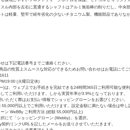
クスル内部を左右に貫通するシャフトはアルミ無垢棒の削りだし。中央
ルトは軽量、堅牢で経年劣化の少ないチタニウム製。機能部品でありな
わせは下記電話番号までご連絡ください。
る商品の性質上スムースな対応ができるためお問い合わせはお電話にてご連
-1611
 PM19:00 (火曜日定休)
ェビー)は、ウェブ上でお手続きを完結できる24時間365日ご利用可能な
してご利用いただけます。しかも実質年率が3.9%となっております。
利用いただく際はお支払い情報でショッピングローンをお選びください。
 55,000円以上でご利用いただけます。設定金額に満たない場合は申
ーン WeBBy ご利用方法
(総額 55,000円以上)
択にて「ショッピングローン (Webby)」を選択。
By契約リンクURLを記したメールをお送りさせていただきます。
Lにアクセスし必要事項を入力。