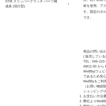
STM スリッパークラッチ パーツ構
材を使用。ア
成表 (現行型)
す。固定のボ
です。
商品の問い合
( 販売してい
TEL :
046-220
AM11:00 から
WeBBy(ウ
であるため安心
WeBByをご
（お買い物総額
ショッピングロ
お支払い方法選
弊社よりWeB
契約リンクUR