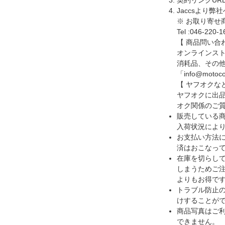
Jaccsより
※ お取り寄
Tel :046-220-1
【 商品問い合
オンラインス
消耗品、その他の
「info@m
【 ヤフオクな
ヤフオクに出
オク関係のご
販売している
入荷状況によ
お支払い方法
済はおこなっ
在庫を切らし
しまうためご注
よりもお得です
トラブル防止
けすることが
商品写真はご
できません。