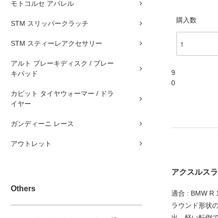
モトコルセ アパレル
購入数
STM スリッパークラッチ
STM スティーレアクセサリー
アルト ブレーキディスク / ブレー
9
キパッド
0
カピット タイヤウォーマー / ドラ
イヤー
ガンディーニ レース
アウトレット
アクスルスライダ
Others
適合 : BMW R 12
ラウンド形状
出。軽い転倒で