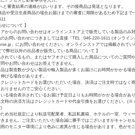
弊社へと審査結果の連絡がはいります。その後商品は発送となります。
せ商品や受注生産商品の場合お届けまでの審査に期限があるため下記まで
611
わせについて 】
トアからのお問い合わせはオンラインストア上で販売している製品のみ
お問い合わせにつきましては直接「TEL : 046-220-1611 (オ
otocorse.jp」にお問い合わせください。オンラインストアでは掲載
どで弊社以外の出品者が販売している商品について 】
品されているもの。またはヤフオクにて購入した商品についてのご質問
質問やお問い合わせはお答えできません。
商品は製造数が少ない製品や輸入製品が多くお届けにお時間がかかる場
り伸びる場合があります。
にクレジットカードをお選びいただいた場合、決済はご注文時ではなく
ておりませんのでご安心ください。
ている場合表示されているお届け予定日よりもお時間がかかる場合があ
文時の決済方法はクレジットカードや代金引換をお選びください。(※ 代
)
のため当社規定により転送宅配業者、私設私書箱、ホテルの一室、ウィ
できません。ご注文いただいた場合誠に勝手ではございますがキャンセ
利用のモニター環境により色みに差異が生じる場合があります。色がモ