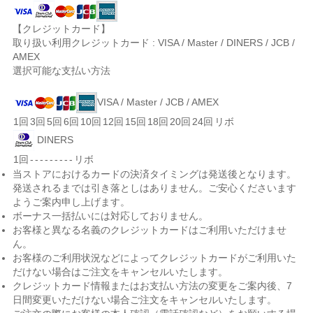
【クレジットカード】
取り扱い利用クレジットカード : VISA / Master / DINERS / JCB /
AMEX
選択可能な支払い方法
VISA / Master / JCB / AMEX
1回
3回
5回
6回
10回
12回
15回
18回
20回
24回
リボ
DINERS
1回
-
-
-
-
-
-
-
-
-
リボ
当ストアにおけるカードの決済タイミングは発送後となります。
発送されるまでは引き落としはありません。ご安心くださいます
ようご案内申し上げます。
ボーナス一括払いには対応しておりません。
お客様と異なる名義のクレジットカードはご利用いただけませ
ん。
お客様のご利用状況などによってクレジットカードがご利用いた
だけない場合はご注文をキャンセルいたします。
クレジットカード情報またはお支払い方法の変更をご案内後、7
日間変更いただけない場合ご注文をキャンセルいたします。