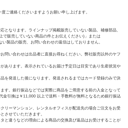
一度ご連絡くださいますようお願い申し上げます。
対応となります。ラインナップ掲載販売していない製品、補修部品、
ンライン上で販売していない商品の件とお伝えください)」または
されていない製品の販売、お問い合わせの返信はしておりません。
やお問い合わせは出品者に直接お尋ねください。弊社販売以外のヤフ
合があります。表示されているお届け予定日は目安であり生産状況や
商品を発送した後になります。発送されるまではカード登録のみで決
ります。銀行振込などでは実際に商品をご用意する前の入金となって
金引換は￥11,000 以上で送料・手数料が無料となるため銀行振込
ークリーマンション、レンタルオフィスが配送先の場合ご注文をお受
ルとさせていただきます。
ニタと違うなどの理由による商品の交換及び返品はお受けすることが