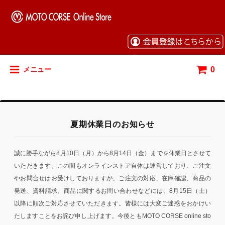
0
メニュー
夏期休業日のお知らせ
誠に勝手ながら8月10日（月）から8月14日（金）までを休業日とさせて
いただきます。この間もオンラインストア自体は運営しており、ご注文
やお問合せはお受けしておりますが、ご注文の対応、在庫確認、商品の
発送、資料請求、商品に関するお問い合わせなどには、8月15日（土）
以降に順次ご対応させていただきます。皆様には大変ご迷惑をおかけい
たしますことをお詫び申し上げます。今後ともMOTO CORSE online sto