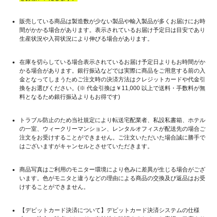
販売している商品は製造数が少ない製品や輸入製品が多くお届けにお時
間がかかる場合があります。表示されているお届け予定日は目安であり
生産状況や入荷状況により伸びる場合があります。
在庫を切らしている場合表示されているお届け予定日よりもお時間がか
かる場合があります。銀行振込などでは実際に商品をご用意する前の入
金となってしまうためご注文時の決済方法はクレジットカードや代金引
換をお選びください。(※ 代金引換は￥11,000 以上で送料・手数料が無
料となるため銀行振込よりもお得です)
トラブル防止のため当社規定により転送宅配業者、私設私書箱、ホテル
の一室、ウィークリーマンション、レンタルオフィスが配送先の場合ご
注文をお受けすることができません。ご注文いただいた場合誠に勝手で
はございますがキャンセルとさせていただきます。
商品写真はご利用のモニター環境により色みに差異が生じる場合がござ
います。色がモニタと違うなどの理由による商品の交換及び返品はお受
けすることができません。
【デビットカード決済について】デビットカード決済システムの仕様