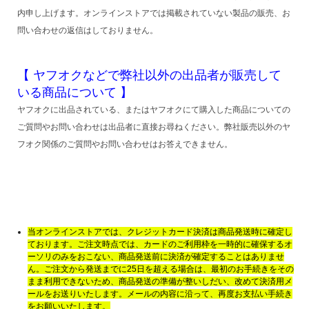
内申し上げます。オンラインストアでは掲載されていない製品の販売、お
問い合わせの返信はしておりません。
【 ヤフオクなどで弊社以外の出品者が販売して
いる商品について 】
ヤフオクに出品されている、またはヤフオクにて購入した商品についての
ご質問やお問い合わせは出品者に直接お尋ねください。弊社販売以外のヤ
フオク関係のご質問やお問い合わせはお答えできません。
当オンラインストアでは、クレジットカード決済は商品発送時に確定し
ております。ご注文時点では、カードのご利用枠を一時的に確保するオ
ーソリのみをおこない、商品発送前に決済が確定することはありませ
ん。ご注文から発送までに25日を超える場合は、最初のお手続きをその
まま利用できないため、商品発送の準備が整いしだい、改めて決済用メ
ールをお送りいたします。メールの内容に沿って、再度お支払い手続き
をお願いいたします。