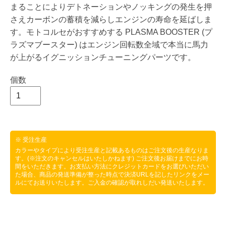
まることによりデトネーションやノッキングの発生を押
さえカーボンの蓄積を減らしエンジンの寿命を延ばしま
す。モトコルセがおすすめする PLASMA BOOSTER (プ
ラズマブースター) はエンジン回転数全域で本当に馬力
が上がるイグニッションチューニングパーツです。
個数
※ 受注生産
カラーやタイプにより受注生産と記載あるものはご注文後の生産なりま
す。(※注文のキャンセルはいたしかねます) ご注文後お届けまでにお時
間をいただきます。お支払い方法にクレジットカードをお選びいただい
た場合、商品の発送準備が整った時点で決済URLを記したリンクをメー
ルにてお送りいたします。ご入金の確認が取れしだい発送いたします。