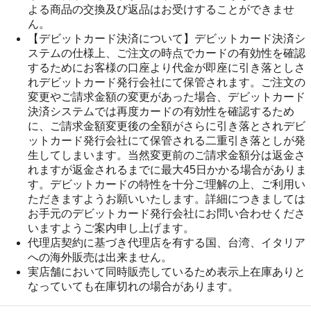
よる商品の交換及び返品はお受けすることができませ
ん。
【デビットカード決済について】デビットカード決済シ
ステムの仕様上、ご注文の時点でカードの有効性を確認
するためにお客様の口座より代金が即座に引き落としさ
れデビットカード発行会社にて保管されます。ご注文の
変更やご請求金額の変更があった場合、デビットカード
決済システムでは再度カードの有効性を確認するため
に、ご請求金額変更後の全額がさらに引き落とされデビ
ットカード発行会社にて保管される二重引き落としが発
生してしまいます。当然変更前のご請求金額分は返金さ
れますが返金されるまでに最大45日かかる場合がありま
す。デビットカードの特性を十分ご理解の上、ご利用い
ただきますようお願いいたします。詳細につきましては
お手元のデビットカード発行会社にお問い合わせくださ
いますようご案内申し上げます。
代理店契約に基づき代理店を有する国、台湾、イタリア
への海外販売は出来ません。
実店舗において同時販売しているため表示上在庫ありと
なっていても在庫切れの場合があります。