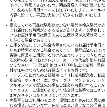
そのまま利用できないため、商品発送の準備が整いしだ
い、改めて決済用メールをお送りいたします。メールの
内容に沿って、再度お支払い手続きをお願いいたしま
す。
販売している商品は製造数が少ない製品や輸入製品が多
くお届けにお時間がかかる場合があります。表示されて
いるお届け予定日は目安であり生産状況や入荷状況によ
り伸びる場合があります。
在庫を切らしている場合表示されているお届け予定日よ
りもお時間がかかる場合があります。銀行振込などでは
実際に商品をご用意する前の入金となってしまうためご
注文時の決済方法はクレジットカードや代金引換をお選
びください。(※ 代金引換は￥11,000 以上で送料・手数
料が無料となるため銀行振込よりもお得です)
トラブル防止のため当社規定により転送宅配業者、私設
私書箱、ホテルの一室、ウィークリーマンション、レン
タルオフィスが配送先の場合ご注文をお受けすることが
できません。ご注文いただいた場合誠に勝手ではござい
ますがキャンセルとさせていただきます。
商品写真はご利用のモニター環境により色みに差異が生
じる場合がございます。色がモニタと違うなどの理由に